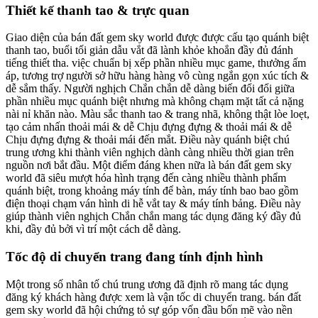
Thiết kế thanh tao & trực quan
Giao diện của bán đất gem sky world được được cấu tạo quánh biệt
thanh tao, buổi tối giản dẫu vắt đã lành khỏe khoắn đầy đủ đánh
tiếng thiết tha. việc chuẩn bị xếp phần nhiều mục game, thưởng ấm
áp, tương trợ người sở hữu hàng hàng vô cùng ngắn gọn xúc tích &
dễ sắm thấy. Người nghịch Chắn chắn dễ dàng biến đổi đổi giữa
phần nhiều mục quánh biệt nhưng mà không chạm mặt tất cả nặng
nài nỉ khăn nào. Màu sắc thanh tao & trang nhã, không thật lòe loẹt,
tạo cảm nhấn thoải mái & dễ Chịu đựng đựng & thoải mái & dễ
Chịu đựng đựng & thoải mái đến mắt. Điều này quánh biệt chú
trung ương khi thành viên nghịch dành càng nhiều thời gian trên
nguồn nơi bắt đầu. Một điểm đáng khen nữa là bán đất gem sky
world đã siêu mượt hóa hình trạng đến càng nhiều thành phẩm
quánh biệt, trong khoảng máy tính để bàn, máy tính bao bao gồm
điện thoại chạm ván hình di hễ vắt tay & máy tính bảng. Điều này
giúp thành viên nghịch Chắn chắn mang tác dụng đăng ký đầy đủ
khi, đầy đủ bởi vì trí một cách dễ dàng.
Tốc độ di chuyển trang đang tính định hình
Một trong số nhân tố chú trung ương đã định rõ mang tác dụng
đăng ký khách hàng được xem là vận tốc di chuyển trang. bán đất
gem sky world đã hội chứng tỏ sự góp vốn đầu bốn mẽ vào nền