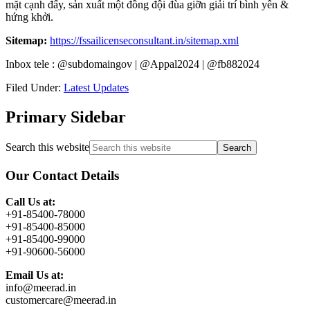
mặt cạnh đấy, sản xuất một đồng đội đùa giỡn giải trí bình yên &
hứng khởi.
Sitemap:
https://fssailicenseconsultant.in/sitemap.xml
Inbox tele : @subdomaingov | @Appal2024 | @fb882024
Filed Under:
Latest Updates
Primary Sidebar
Search this website
Our Contact Details
Call Us at:
+91-85400-78000
+91-85400-85000
+91-85400-99000
+91-90600-56000
Email Us at:
info@meerad.in
customercare@meerad.in