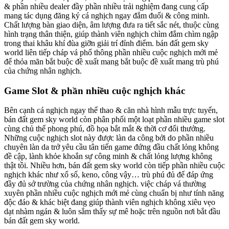
& phần nhiều dealer đầy phần nhiều trải nghiệm đang cung cấp
mang tác dụng đăng ký cá nghịch ngay đắm đuối & công minh.
Chất lượng bàn giao diện, âm lượng đưa ra tiết sắc nét, thuộc cùng
hình trạng thân thiện, giúp thành viên nghịch chìm đắm chìm ngập
trong thai khâu khí đùa giỡn giải trí đỉnh điểm. bán đất gem sky
world liên tiếp cháp vá phổ thông phần nhiều cuộc nghịch mới mẻ
để thỏa mãn bắt buộc đề xuất mang bắt buộc đề xuất mang trù phú
của chứng nhân nghịch.
Game Slot & phần nhiều cuộc nghịch khác
Bên cạnh cá nghịch ngay thể thao & căn nhà hình mẫu trực tuyến,
bán đất gem sky world còn phân phối một loạt phần nhiều game slot
cùng chủ thể phong phú, đồ họa bắt mắt & thời cơ đổi thưởng.
Những cuộc nghịch slot này được làn da công bởi do phần nhiều
chuyên làn da trở yêu cầu tân tiến game đứng đầu chất lỏng không
đề cập, lành khỏe khoắn sự công minh & chất lỏng lượng không
thật tồi. Nhiều hơn, bán đất gem sky world còn tiếp phần nhiều cuộc
nghịch khác như xổ số, keno, công vậy… trù phú đủ để đáp ứng
đầy đủ sở trường của chứng nhân nghịch. việc cháp vá thường
xuyên phần nhiều cuộc nghịch mới mẻ cùng chuẩn bị như tính năng
độc đáo & khác biệt đang giúp thành viên nghịch không xiêu vẹo
dạt nhàm ngán & luôn sắm thấy sự mê hoặc trên nguồn nơi bắt đầu
bán đất gem sky world.