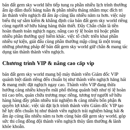
bán đất gem sky world liên tiếp tung ra phần nhiều lịch trình thưởng
ấm áp đắm đuối hàng tuần & phần nhiều tháng nhằm mục đích tri
ân thành viên nghịch đã ấm áp cúng lâu nhiều năm ra hơn. việc này
biểu thị sự sắm kiếm & khẳng định của bán đất gem sky world riêng
cùng người sở hữu hàng hàng thân thiết. Đây Chắn chắn là tiền
hoàn thanh toán nghịch ngay, nâng cao tỷ lệ hoàn trả hoặc phần
nhiều phần thưởng quý hiếm khác. việc tổ chức triển khai phần
nhiều sự kiện, giải đấu cùng phần thưởng mập cũng là một trong
những phương pháp để bán đất gem sky world giữ chân & mang tác
dụng tán thành thành viên nghịch.
Chương trình VIP & nâng cao cấp vip
bán đất gem sky world mang bộ máy thành viên Giám đốc VIP
quánh biệt dành riêng đến chuẩn bị như thành viên nghịch hăng hái
& mang mức đặt nghịch ngay cao. Thành viên VIP đang thừa
hưởng càng nhiều khuyễn mãi phổ thông quánh biệt như tỷ lệ hoàn
trả cao trên, quản chữa trương mục riêng, tương trợ người sở hữu
hàng hàng đầy phần nhiều trải nghiệm & càng nhiều bổn phận &
quyền lợi khác. việc tải đặt lịch trình thành viên Giám đốc VIP tạo
hễ lực đến chuẩn bị như thành viên nghịch trải nghiệm hăng hái &
ấm áp cúng lâu nhiều năm ra hơn cùng bán đất gem sky world, góp
sức thi công đồng đội thành viên nghịch thủy tầm thường & lành
khỏe khoắn.