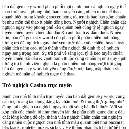
bán đất gem sky world phân phối một danh mục cá nghịch ngay thể
thao trực tuyến phong phú, bao chủ yếu càng nhiều môn thể thao
quánh biệt, trong khoảng soccer, bóng rổ, tennis bao bao gồm chuẩn
bị như môn thể thao ít phần đông hơn. Người nghịch Chắn chắn đặt
nghịch ngay vào phong phú kèo quánh biệt cùng tỷ lệ nghịch ngay
tuyên chiến tuyên chiến đối đầu & cạnh tranh & đắm đuối. Nhiều
hơn, bán đất gem sky world còn phân phối phần nhiều tính năng
tương trợ đặt nghịch ngay như xem trực tiếp cuộc chiến, hoạch toán,
phân tích nâng cao, giúp thành viên nghịch đã định rõ cá nghịch
ngay sang trọng hơn. Sự trù phú về sàng lọc, tỷ lệ kèo tuyên chiến
tuyên chiến đối đầu & cạnh tranh thuộc cùng chuẩn bị như quy định
tương trợ thành viên nghịch là phần nhiều tính năng vượt trội giúp
bán đất gem sky world duyên dáng được một lạng mập thành viên
nghịch mê mẩn cá nghịch ngay thể thao.
Trò nghịch Casino trực tuyến
Sảnh căn nhà hình mẫu trực tuyến của bán đất gem sky world cung
cấp một mang tác dụng đăng ký chân thực & trung thực giống như
đang trải nghiệm cá nghịch ngay ở một sòng bài đích thực. Với sự
góp mặt của chuẩn bị như chuyên làn da phân phối game đứng đầu
chất lỏng không đề cập, thành viên nghịch Chắn chắn trải nghiệm
càng nhiều cuộc nghịch căn nhà hình mẫu quánh biệt như baccarat,
blackjack, roulette, poker, sicbo… Hệ thống phân tách bài tự hễ hóa