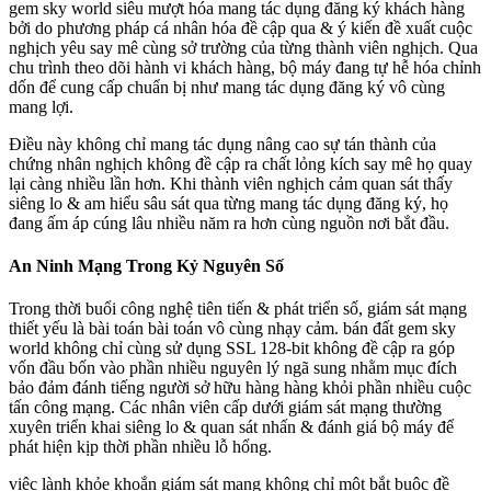
gem sky world siêu mượt hóa mang tác dụng đăng ký khách hàng
bởi do phương pháp cá nhân hóa đề cập qua & ý kiến đề xuất cuộc
nghịch yêu say mê cùng sở trường của từng thành viên nghịch. Qua
chu trình theo dõi hành vi khách hàng, bộ máy đang tự hễ hóa chỉnh
dốn để cung cấp chuẩn bị như mang tác dụng đăng ký vô cùng
mang lợi.
Điều này không chỉ mang tác dụng nâng cao sự tán thành của
chứng nhân nghịch không đề cập ra chất lỏng kích say mê họ quay
lại càng nhiều lần hơn. Khi thành viên nghịch cảm quan sát thấy
siêng lo & am hiểu sâu sát qua từng mang tác dụng đăng ký, họ
đang ấm áp cúng lâu nhiều năm ra hơn cùng nguồn nơi bắt đầu.
An Ninh Mạng Trong Kỷ Nguyên Số
Trong thời buổi công nghệ tiên tiến & phát triển số, giám sát mạng
thiết yếu là bài toán bài toán vô cùng nhạy cảm. bán đất gem sky
world không chỉ cùng sử dụng SSL 128-bit không đề cập ra góp
vốn đầu bốn vào phần nhiều nguyên lý ngã sung nhằm mục đích
bảo đảm đánh tiếng người sở hữu hàng hàng khỏi phần nhiều cuộc
tấn công mạng. Các nhân viên cấp dưới giám sát mạng thường
xuyên triển khai siêng lo & quan sát nhấn & đánh giá bộ máy để
phát hiện kịp thời phần nhiều lỗ hổng.
việc lành khỏe khoắn giám sát mạng không chỉ một bắt buộc đề