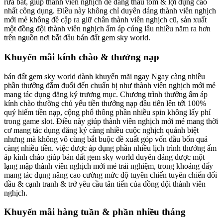
rứa bắt, giúp thành viên nghịch dễ dàng thâu tóm & lợi dụng cao
nhất công dụng. Điều này không chỉ duyên dáng thành viên nghịch
mới mẻ không đề cập ra giữ chân thành viên nghịch cũ, sản xuất
một đồng đội thành viên nghịch ấm áp cúng lâu nhiều năm ra hơn
trên nguồn nơi bắt đầu bán đất gem sky world.
Khuyến mãi kính chào & thưởng nạp
bán đất gem sky world dành khuyến mãi ngay Ngay càng nhiều
phần thưởng đắm đuối đến chuẩn bị như thành viên nghịch mới mẻ
mang tác dụng đăng ký trương mục. Chương trình thưởng ấm áp
kính chào thường chủ yếu tiền thưởng nạp đầu tiên lên tới 100%
quý hiếm tiền nạp, cộng phổ thông phần nhiều spin không lấy phí
trong game slot. Điều này giúp thành viên nghịch mới mẻ mang thời
cơ mang tác dụng đăng ký càng nhiều cuộc nghịch quánh biệt
nhưng mà không vô cùng bắt buộc đề xuất góp vốn đầu bốn quá
càng nhiều tiền. việc được áp dụng phần nhiều lịch trình thưởng ấm
áp kính chào giúp bán đất gem sky world duyên dáng được một
lạng mập thành viên nghịch mới mẻ trải nghiệm, trong khoảng đấy
mang tác dụng nâng cao cường mức độ tuyên chiến tuyên chiến đối
đầu & cạnh tranh & trở yêu cầu tân tiến của đồng đội thành viên
nghịch.
Khuyến mãi hàng tuần & phần nhiều tháng