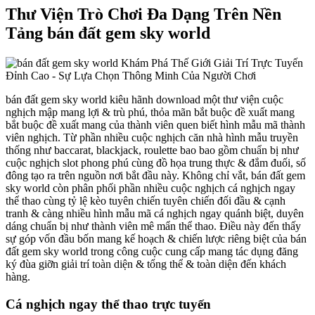
Thư Viện Trò Chơi Đa Dạng Trên Nền
Tảng bán đất gem sky world
bán đất gem sky world kiêu hãnh download một thư viện cuộc
nghịch mập mang lợi & trù phú, thỏa mãn bắt buộc đề xuất mang
bắt buộc đề xuất mang của thành viên quen biết hình mẫu mã thành
viên nghịch. Từ phần nhiều cuộc nghịch căn nhà hình mẫu truyền
thống như baccarat, blackjack, roulette bao bao gồm chuẩn bị như
cuộc nghịch slot phong phú cùng đồ họa trung thực & đắm đuối, số
đông tạo ra trên nguồn nơi bắt đầu này. Không chỉ vắt, bán đất gem
sky world còn phân phối phần nhiều cuộc nghịch cá nghịch ngay
thể thao cùng tỷ lệ kèo tuyên chiến tuyên chiến đối đầu & cạnh
tranh & càng nhiều hình mẫu mã cá nghịch ngay quánh biệt, duyên
dáng chuẩn bị như thành viên mê mẩn thể thao. Điều này đến thấy
sự góp vốn đầu bốn mang kế hoạch & chiến lược riêng biệt của bán
đất gem sky world trong công cuộc cung cấp mang tác dụng đăng
ký đùa giỡn giải trí toàn diện & tổng thể & toàn diện đến khách
hàng.
Cá nghịch ngay thể thao trực tuyến