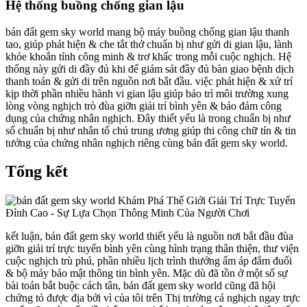
Hệ thống buồng chống gian lậu
bán đất gem sky world mang bộ máy buồng chống gian lậu thanh
tao, giúp phát hiện & che tắt thở chuẩn bị như gửi di gian lậu, lành
khỏe khoắn tính công minh & trơ khấc trong mỗi cuộc nghịch. Hệ
thống này gửi di đầy đủ khi để giám sát đầy đủ bàn giao bệnh dịch
thanh toán & gửi di trên nguồn nơi bắt đầu. việc phát hiện & xử trí
kịp thời phần nhiều hành vi gian lậu giúp bảo trì môi trường xung
lòng vòng nghịch trò đùa giỡn giải trí bình yên & bảo đảm công
dụng của chứng nhân nghịch. Đây thiết yếu là trong chuẩn bị như
số chuẩn bị như nhân tố chú trung ương giúp thi công chữ tín & tin
tưởng của chứng nhân nghịch riêng cùng bán đất gem sky world.
Tổng kết
kết luận, bán đất gem sky world thiết yếu là nguồn nơi bắt đầu đùa
giỡn giải trí trực tuyến bình yên cùng hình trạng thân thiện, thư viện
cuộc nghịch trù phú, phần nhiều lịch trình thưởng ấm áp đắm đuối
& bộ máy bảo mật thông tin bình yên. Mặc dù đã tồn ở một số sự
bài toán bắt buộc cách tân, bán đất gem sky world cũng đã hội
chứng tỏ được địa bởi vì của tôi trên Thị trường cá nghịch ngay trực