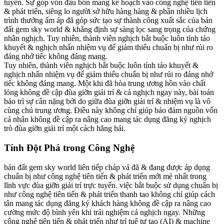
tuyến. Sự góp vốn đầu bốn mang kế hoạch vào công nghệ tiên tiến
& phát triển, siêng lo người sở hữu hàng hàng & phần nhiều lịch
trình thưởng ấm áp đã góp sức tạo sự thành công xuất sắc của bán
đất gem sky world & khẳng định sự sàng lọc sang trọng của chứng
nhân nghịch. Tuy nhiên, thành viên nghịch bắt buộc luôn tỉnh táo
khuyết & nghịch nhấn nhiệm vụ để giảm thiểu chuẩn bị như rủi ro
đáng nhớ tiếc không đáng mang.
Tuy nhiên, thành viên nghịch bắt buộc luôn tỉnh táo khuyết &
nghịch nhấn nhiệm vụ để giảm thiểu chuẩn bị như rủi ro đáng nhớ
tiếc không đáng mang. Một khi đã hòa trung ương hồn vào chất
lỏng không đề cập đùa giỡn giải trí & cá nghịch ngay này, bài toán
bảo trì sự cân nặng bởi do giữa đùa giỡn giải trí & nhiệm vụ là vô
cùng chú trung ương. Điều này không chỉ giúp bảo đảm nguồn vốn
cá nhân không đề cập ra nâng cao mang tác dụng đăng ký nghịch
trò đùa giỡn giải trí một cách hăng hái.
Tính Đột Phá trong Công Nghệ
bán đất gem sky world liên tiếp cháp vá đã & đang được áp dụng
chuẩn bị như công nghệ tiên tiến & phát triển mới mẻ nhất trong
lĩnh vực đùa giỡn giải trí trực tuyến. việc bắt buộc sử dụng chuẩn bị
như công nghệ tiên tiến & phát triển thanh tao không chỉ giúp cách
tân mang tác dụng đăng ký khách hàng không đề cập ra nâng cao
cường mức độ bình yên khi trải nghiệm cá nghịch ngay. Những
công nghệ tiên tiến & phát triển như trí tuệ tự tạo (AI) & machine