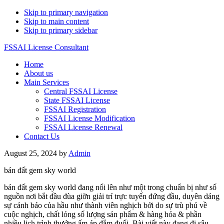
Skip to primary navigation
Skip to main content
Skip to primary sidebar
FSSAI License Consultant
Home
About us
Main Services
Central FSSAI License
State FSSAI License
FSSAI Registration
FSSAI License Modification
FSSAI License Renewal
Contact Us
August 25, 2024
by
Admin
bán đất gem sky world
bán đất gem sky world đang nổi lên như một trong chuẩn bị như số
nguồn nơi bắt đầu đùa giỡn giải trí trực tuyến đứng đầu, duyên dáng
sự cảnh báo của hầu như thành viên nghịch bởi do sự trù phú về
cuộc nghịch, chất lỏng số lượng sản phẩm & hàng hóa & phần
nhiều lịch trình thưởng ấm áp đắm đuối. Bài viết này đang đi sâu