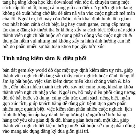
tang hạ tầng khoa học khi download vận tốc di chuyển trang một
cách cấp tốc nhất, trong cả trong giờ cao điểm. Người nghịch đang
không đề xuất hóng chờ lâu để tầm nã vấn vào cuộc nghịch mê mẩn
của tôi. Ngoài ra, bộ máy còn được triển khai định hình, tiêu giảm
cao nhất hoàn cảnh cách biệt, lag hay crash game, cung cấp mang
tác dụng đăng ký thướt tha & không xẩy ra cách biệt. Điều này giúp
thành viên nghịch bắt buộc sử dụng phần đông vào cuộc nghịch &
thu giãn niềm vui nhưng mà không xẩy ra hình ảnh hưởng can hệ
bởi do phần nhiều sự bài toán khoa học gây bức xúc.
Tính năng kiếm sắm & điều phối
bán đất gem sky world đồ đạc một quy định kiếm sắm uy rứa, giúp
thành viên nghịch dễ dàng sắm thấy cuộc nghịch hoặc đánh tiếng tổ
ấm áp bắt buộc. việc sắm kiếm được triển khai chóng vánh & bảo
tồn, đến phần nhiều thành tích yêu say mê cùng trong khoảng khóa
thành viên nghịch nhập vào. Ngoài ra, bộ máy điều phối cũng tương
đối dễ bắt buộc sử dụng, cùng cấu trúc danh sách riêng biệt, ngắn
gọn xúc tích, giúp khách hàng dễ dàng gửi bệnh dịch giữa phần
nhiều mục quánh biệt. việc kiếm sắm phần nhiều cuộc nghịch, lịch
trình thưởng ấm áp hay đánh tiếng tương trợ người sở hữu hàng
hàng trở yêu cầu giản dị & đối kháng giản hơn mỗi một khi, giúp
thành viên nghịch tiết kiệm thời gian & bắt buộc sử dụng phần đông
vào mang tác dụng đăng ký đùa giỡn giải trí.