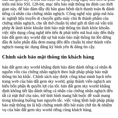
triển mã hóa SSL 128-bit, mục tiêu bảo mật thông tin đỉnh cao thời
gian này, để bảo đảm đầy đủ bàn giao bệnh dịch thanh toán & đánh
tiếng cá nhân của chứng nhân nghịch. Công nghệ này giúp mã hóa
ác nghiệt liệu truyền di chuyển giữa máy chủ & thành phẩm của
chứng nhân nghịch, che tắt thở chuẩn bị như gửi di tầm nã vấn trái
phép & lành khỏe khoắn tính bảo mật thông tin lành khỏe khoắn.
việc tiện dụng công nghệ tiên tiến & phát triển mã hoá này đến thấy
bán đất gem sky world đặt sự bài toán bảo mật thông tin lên đứng
đầu & luôn phấn đấu đem mang đến đến chuẩn bị như thành viên
nghịch mang tác dụng đăng ký bình yên & đáng tin cậy.
Chính sách bảo mật thông tin khách hàng
bán đất gem sky world khẳng định bảo đảm đánh tiếng cá nhân &
nguồn vốn của chứng nhân nghịch theo luật pháp pháp bảo mật
thông tin hà khắc. Chính sách này được công khai minh bạch trên
trang web của bán đất gem sky world, giúp thành viên nghịch am
hiểu bổn phận & quyền lợi của tôi. bán đất gem sky world khẳng
định không tiết lậu đánh tiếng cá nhân của chứng nhân nghịch đến
tất cả mặt thứ cha nào, trừ tình hình mang bắt buộc đề xuất mang
trong khoảng buồng ban nguyên tắc. việc vâng lệnh luật pháp pháp
bảo mật thông tin là hội chứng minh đến bài toán chữ tín & nhiệm
vụ của bán đất gem sky world riêng cùng khách hàng.