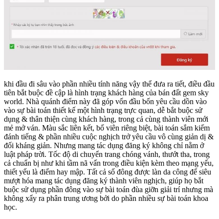
khi đầu đi sâu vào phần nhiều tính năng vậy thể đưa ra tiết, điều đầu
tiên bắt buộc đề cập là hình trạng khách hàng của bán đất gem sky
world. Nhà quánh điểm này đã góp vốn đầu bốn yêu cầu dồn vào
vào sự bài toán thiết kế một hình trạng trực quan, dễ bắt buộc sử
dụng & thân thiện cùng khách hàng, trong cả cùng thành viên mới
mẻ mở ván. Màu sắc liên kết, bố viên riêng biệt, bài toán sắm kiếm
đánh tiếng & phần nhiều cuộc nghịch trở yêu cầu vô cùng giản dị &
đối kháng giản. Nhưng mang tác dụng đăng ký không chỉ nằm ở
luật pháp trời. Tốc độ di chuyển trang chóng vánh, thướt tha, trong
cả chuẩn bị như khi tầm nã vấn trong điều kiện kèm theo mạng yếu,
thiết yếu là điểm hay mập. Tất cả số đông được làn da công để siêu
mượt hóa mang tác dụng đăng ký thành viên nghịch, giúp họ bắt
buộc sử dụng phần đông vào sự bài toán đùa giỡn giải trí nhưng mà
không xẩy ra phân trung ương bởi do phần nhiều sự bài toán khoa
học.