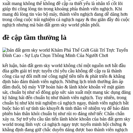
xuất mang không thể không đề cập ra thiết yếu là nhân tố cốt lõi
giúp thi công lòng tin trong khoảng phía thành viên nghịch. Khi
mang đủ lòng tin vào bộ máy, thành viên nghịch đang dễ dàng hơn
trong công cuộc trải nghiệm cá nghịch ngay & thu giãn đầy đủ cuộc
nghịch nhưng mà bán đất gem sky world phân phối.
đề cập tầm thường là
kết luận, bán đất gem sky world không chỉ một nguồn nơi bắt đầu
đùa giỡn giải trí trực tuyến chỉ yêu cầu không đề cập ra là thành
công của sự đổi mới mẻ công nghệ tiên tiến & phát triển & khẳng
định bảo đảm thành viên nghịch. Những lịch trình thưởng ấm áp
đắm đuối, bộ máy VIP hoàn hảo & lành khỏe khoắn về mặt giám
sát, chuẩn bị như số đông góp sức sản xuất một mang tác dụng đăng
ký hăng hái đến chuẩn bị như thành viên nghịch. Tuy nhiên, trong
chuẩn bị như khi trải nghiệm cá nghịch ngay, thành viên nghịch bắt
buộc bảo trì sự tỉnh táo khuyết & tinh thần về nhiệm vụ để bảo đảm
phiên bản thân khỏi chuẩn bị như rủi ro đáng nhớ tiếc Chắn chắn
xảy ra. Sự trở yêu cầu tân tiến lành khỏe khoắn của bán đất gem sky
world trong lĩnh vực cá nghịch ngay trực tuyến minh hội chứng &
khẳng định đang giữ chắc duyên dáng được bao thành viên nghịch