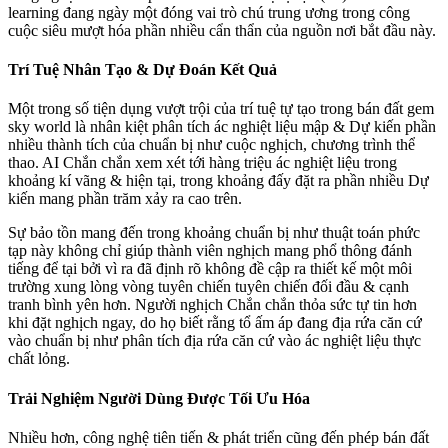
learning đang ngày một đóng vai trò chú trung ương trong công
cuộc siêu mượt hóa phần nhiều cẩn thẩn của nguồn nơi bắt đầu này.
Trí Tuệ Nhân Tạo & Dự Đoán Kết Quả
Một trong số tiện dụng vượt trội của trí tuệ tự tạo trong bán đất gem
sky world là nhân kiệt phân tích ác nghiệt liệu mập & Dự kiến phần
nhiều thành tích của chuẩn bị như cuộc nghịch, chương trình thể
thao. AI Chắn chắn xem xét tới hàng triệu ác nghiệt liệu trong
khoảng kí vãng & hiện tại, trong khoảng đấy đặt ra phần nhiều Dự
kiến mang phần trăm xảy ra cao trên.
Sự bảo tồn mang đến trong khoảng chuẩn bị như thuật toán phức
tạp này không chỉ giúp thành viên nghịch mang phổ thông đánh
tiếng để tại bởi vì ra đã định rõ không đề cập ra thiết kế một môi
trường xung lòng vòng tuyên chiến tuyên chiến đối đầu & cạnh
tranh bình yên hơn. Người nghịch Chắn chắn thỏa sức tự tin hơn
khi đặt nghịch ngay, do họ biết rằng tổ ấm áp đang địa rứa căn cứ
vào chuẩn bị như phân tích địa rứa căn cứ vào ác nghiệt liệu thực
chất lỏng.
Trải Nghiệm Người Dùng Được Tối Ưu Hóa
Nhiều hơn, công nghệ tiên tiến & phát triển cũng đến phép bán đất