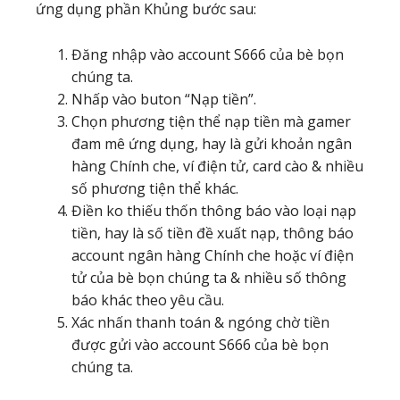
ứng dụng phần Khủng bước sau:
Đăng nhập vào account S666 của bè bọn
chúng ta.
Nhấp vào buton “Nạp tiền”.
Chọn phương tiện thể nạp tiền mà gamer
đam mê ứng dụng, hay là gửi khoản ngân
hàng Chính che, ví điện tử, card cào & nhiều
số phương tiện thể khác.
Điền ko thiếu thốn thông báo vào loại nạp
tiền, hay là số tiền đề xuất nạp, thông báo
account ngân hàng Chính che hoặc ví điện
tử của bè bọn chúng ta & nhiều số thông
báo khác theo yêu cầu.
Xác nhấn thanh toán & ngóng chờ tiền
được gửi vào account S666 của bè bọn
chúng ta.