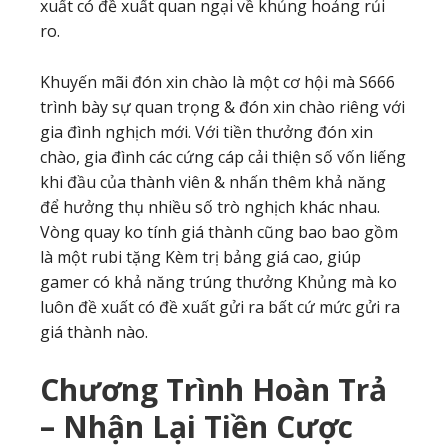
xuất có đề xuất quan ngại về khủng hoảng rủi
ro.
Khuyến mãi đón xin chào là một cơ hội mà S666
trình bày sự quan trọng & đón xin chào riêng với
gia đình nghịch mới. Với tiền thưởng đón xin
chào, gia đình các cứng cáp cải thiện số vốn liếng
khi đầu của thành viên & nhấn thêm khả năng
để hưởng thụ nhiều số trò nghịch khác nhau.
Vòng quay ko tính giá thành cũng bao bao gồm
là một rubi tặng Kèm trị bảng giá cao, giúp
gamer có khả năng trúng thưởng Khủng mà ko
luôn đề xuất có đề xuất gửi ra bất cứ mức gửi ra
giá thành nào.
Chương Trình Hoàn Trả
– Nhận Lại Tiền Cược