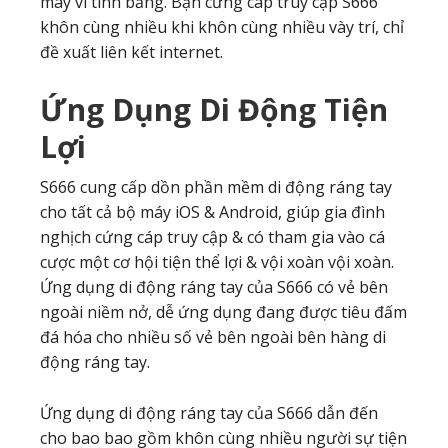
máy vi tính bảng. Bạn cứng cáp truy cập S666
khôn cùng nhiều khi khôn cùng nhiều vày trí, chỉ
đề xuất liên kết internet.
Ứng Dụng Di Động Tiện
Lợi
S666 cung cấp dồn phần mềm di động ráng tay
cho tất cả bộ máy iOS & Android, giúp gia đình
nghịch cứng cáp truy cập & có tham gia vào cá
cược một cơ hội tiện thể lợi & vội xoàn vội xoàn.
Ứng dụng di động ráng tay của S666 có vẻ bên
ngoài niềm nở, dễ ứng dụng đang được tiêu đấm
đá hóa cho nhiều số vẻ bên ngoài bên hàng di
động ráng tay.
Ứng dụng di động ráng tay của S666 dẫn đến
cho bao bao gồm khôn cùng nhiều người sự tiện