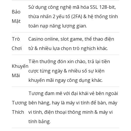
Sử dụng công nghệ mã hóa SSL 128-bit,
Bảo
thừa nhấn 2 yếu tố (2FA) & hệ thống tính
Mật
toán nạp năng lượng gian.
Trò
Casino online, slot game, thể thao điện
Chơi
tử & nhiều lựa chọn trò nghịch khác.
Tiền thưởng đón xin chào, trả lại tiền
Khuyến
cược từng ngày & nhiều số sự kiện
Mãi
khuyến mãi ngay công dụng khác.
Tương đam mê với đại khái vẻ bên ngoài
Tương
bên hàng, hay là máy vi tính để bàn, máy
Thích
vi tính, điện thoại thông minh & máy vi
tính bảng.