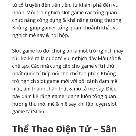
từ cổ truyền đến tiên tiến, từ khám phá đến vui
nhộn. Mỗi trò nghịch slot game các tổng quan
chức năng công dụng & khả năng trúng thưởng
Khủng, giúp gamer tổng quan khoảnh khắc vui
nghịch mê say & hồi hộp.
Slot game ko đối chọi giản là một trò nghịch may
rủi, ko kể ra là quốc tế vui nghịch đầy Màu sắc &
chế tạo. Các nhà cung cấp cho game ví trí thứ
nhất quốc tế tiếp nối cho chế tạo phần Khủng
trò nghịch slot game mới với bối cảnh đam mê
mắt, âm thanh chân thật & mô tả mê say. Điều
này đảm kể rằng gamer đang luôn tổng quan
hưởng thụ mới mẻ & mê say khi tập luyện slot
game tại S666.
Thể Thao Điện Tử – Sân