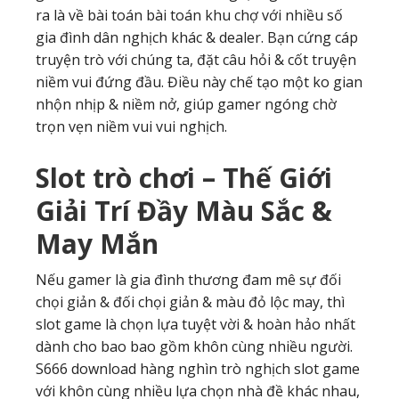
ra là về bài toán bài toán khu chợ với nhiều số
gia đình dân nghịch khác & dealer. Bạn cứng cáp
truyện trò với chúng ta, đặt câu hỏi & cốt truyện
niềm vui đứng đầu. Điều này chế tạo một ko gian
nhộn nhịp & niềm nở, giúp gamer ngóng chờ
trọn vẹn niềm vui vui nghịch.
Slot trò chơi – Thế Giới
Giải Trí Đầy Màu Sắc &
May Mắn
Nếu gamer là gia đình thương đam mê sự đối
chọi giản & đối chọi giản & màu đỏ lộc may, thì
slot game là chọn lựa tuyệt vời & hoàn hảo nhất
dành cho bao bao gồm khôn cùng nhiều người.
S666 download hàng nghìn trò nghịch slot game
với khôn cùng nhiều lựa chọn nhà đề khác nhau,