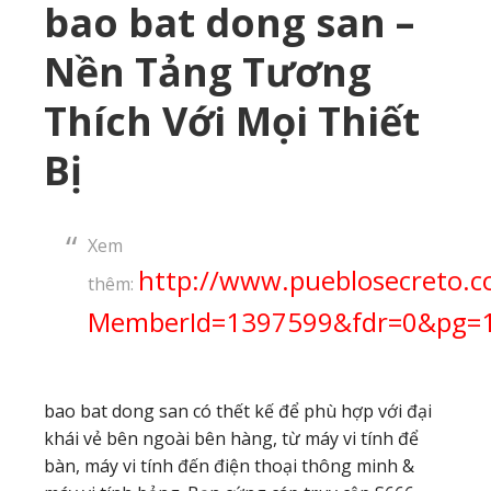
bao bat dong san –
Nền Tảng Tương
Thích Với Mọi Thiết
Bị
Xem
http://www.pueblosecreto.c
thêm:
MemberId=1397599&fdr=0&pg=
bao bat dong san có thết kế để phù hợp với đại
khái vẻ bên ngoài bên hàng, từ máy vi tính để
bàn, máy vi tính đến điện thoại thông minh &