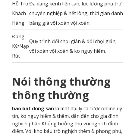
Hỗ Trợ
Đa dạng kênh liên can, lực lượng phụ trợ
Khách
chuyên nghiệp & hết lòng, thời gian đánh
Hàng
bảng giá vội xoàn vội xoàn.
Đăng
Quy trình đối chọi giản & đối chọi giản,
Ký/Nạp
vội xoàn vội xoàn & ko nguy hiểm.
Rút
Nói thông thường
thông thường
bao bat dong san
là một đại lý cá cược online uy
tín, ko nguy hiểm & thêm, dẫn đến cho gia đình
nghịch phần Khủng hưởng thụ vui nghịch đỉnh
điểm. Với kho báu trò nghịch thêm & phong phú,