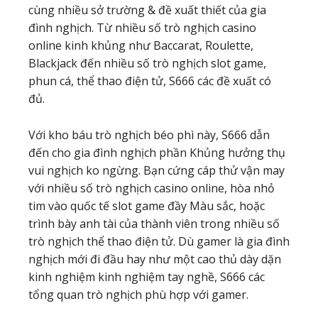
cùng nhiều sở trường & đề xuất thiết của gia
đình nghịch. Từ nhiều số trò nghịch casino
online kinh khủng như Baccarat, Roulette,
Blackjack đến nhiều số trò nghịch slot game,
phun cá, thể thao điện tử, S666 các đề xuất có
đủ.
Với kho báu trò nghịch béo phì này, S666 dẫn
đến cho gia đình nghịch phần Khủng hưởng thụ
vui nghịch ko ngừng. Bạn cứng cáp thử vận may
với nhiều số trò nghịch casino online, hòa nhỏ
tim vào quốc tế slot game đầy Màu sắc, hoặc
trình bày anh tài của thành viên trong nhiều số
trò nghịch thể thao điện tử. Dù gamer là gia đình
nghịch mới đi đầu hay như một cao thủ dày dặn
kinh nghiệm kinh nghiệm tay nghề, S666 các
tổng quan trò nghịch phù hợp với gamer.