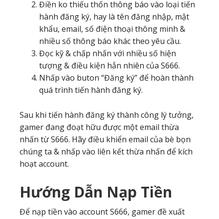
Điền ko thiếu thốn thông báo vào loại tiến
hành đăng ký, hay là tên đăng nhập, mật
khẩu, email, số điện thoại thông minh &
nhiều số thông báo khác theo yêu cầu.
Đọc kỹ & chấp nhấn với nhiều số hiện
tượng & điều kiện hẳn nhiên của S666.
Nhấp vào buton “Đăng ký” để hoàn thành
quá trình tiến hành đăng ký.
Sau khi tiến hành đăng ký thành công lý tưởng,
gamer đang đoạt hữu được một email thừa
nhấn từ S666. Hãy điều khiển email của bè bọn
chúng ta & nhấp vào liên kết thừa nhấn để kích
hoạt account.
Hướng Dẫn Nạp Tiền
Để nạp tiền vào account S666, gamer đề xuất