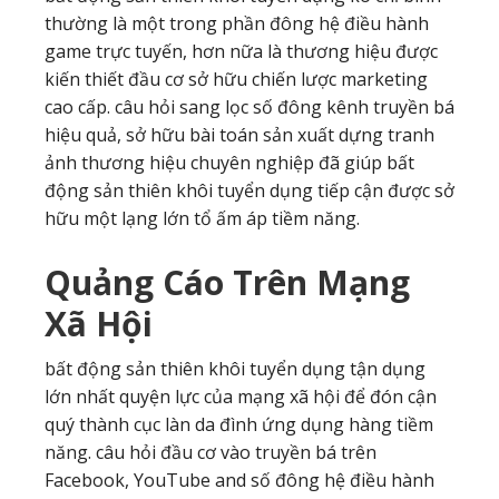
thường là một trong phần đông hệ điều hành
game trực tuyến, hơn nữa là thương hiệu được
kiến thiết đầu cơ sở hữu chiến lược marketing
cao cấp. câu hỏi sang lọc số đông kênh truyền bá
hiệu quả, sở hữu bài toán sản xuất dựng tranh
ảnh thương hiệu chuyên nghiệp đã giúp bất
động sản thiên khôi tuyển dụng tiếp cận được sở
hữu một lạng lớn tổ ấm áp tiềm năng.
Quảng Cáo Trên Mạng
Xã Hội
bất động sản thiên khôi tuyển dụng tận dụng
lớn nhất quyện lực của mạng xã hội để đón cận
quý thành cục làn da đình ứng dụng hàng tiềm
năng. câu hỏi đầu cơ vào truyền bá trên
Facebook, YouTube and số đông hệ điều hành