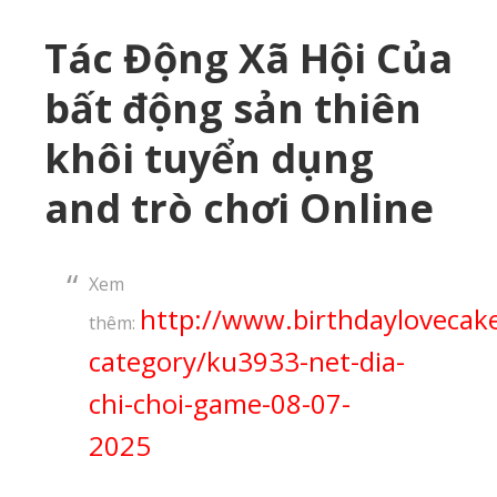
Tác Động Xã Hội Của
bất động sản thiên
khôi tuyển dụng
and trò chơi Online
Xem
http://www.birthdaylovecak
thêm:
category/ku3933-net-dia-
chi-choi-game-08-07-
2025