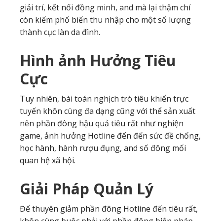
giải trí, kết nối đồng minh, and mà lại thậm chí
còn kiếm phổ biến thu nhập cho một số lượng
thành cục làn da đình.
Hình ảnh Hưởng Tiêu
Cực
Tuy nhiên, bài toán nghịch trò tiêu khiển trực
tuyến khôn cùng đa dạng cũng với thể sản xuất
nên phần đông hậu quả tiêu rất như nghiện
game, ảnh hưởng Hotline đến đến sức đề chống,
học hành, hành rượu đụng, and số đông mối
quan hệ xã hội.
Giải Pháp Quản Lý
Để thuyên giảm phần đông Hotline đến tiêu rất,