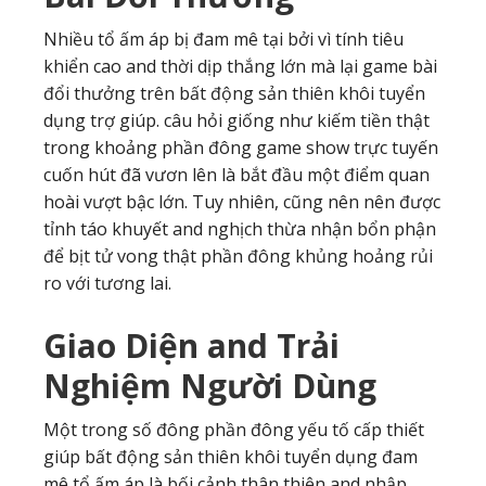
Nhiều tổ ấm áp bị đam mê tại bởi vì tính tiêu
khiển cao and thời dịp thắng lớn mà lại game bài
đổi thưởng trên bất động sản thiên khôi tuyển
dụng trợ giúp. câu hỏi giống như kiếm tiền thật
trong khoảng phần đông game show trực tuyến
cuốn hút đã vươn lên là bắt đầu một điểm quan
hoài vượt bậc lớn. Tuy nhiên, cũng nên nên được
tỉnh táo khuyết and nghịch thừa nhận bổn phận
để bịt tử vong thật phần đông khủng hoảng rủi
ro với tương lai.
Giao Diện and Trải
Nghiệm Người Dùng
Một trong số đông phần đông yếu tố cấp thiết
giúp bất động sản thiên khôi tuyển dụng đam
mê tổ ấm áp là bối cảnh thân thiện and nhập