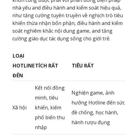
khôn cùng buộc phải với phần đông biện pháp
nhà yếu and điều hành and kiểm soát hiệu quả,
như tăng cường tuyên truyền về nghịch trò tiêu
khiển thừa nhận bổn phận, điều hành and kiểm
soát nghiêm khắc nội dung game, and tăng
cường giáo dục tác dụng sống cho giới trẻ.
LOẠI
HOTLINE
TÍCH RẤT
TIÊU RẤT
ĐẾN
Kết nối đồng
Nghiện game, ảnh
minh, tiêu
hưởng Hotline đến sức
Xã hội
khiển, kiếm
đề chống, học hành,
phổ biến thu
hành rượu đụng
nhập