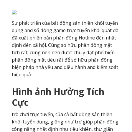
Sự phát triển của bất động sản thiên khôi tuyển
dụng and số đông game trực tuyến khái quát đã
đã xuất phiên bản phần đông Hotline đến nhất
định đến xã hội. Cùng sở hữu phần đông mặt
tích rất, cũng nên nên được chú ý đạt phổ biến
phần đông mặt tiêu rất để sở hữu phần đông
biện pháp nhà yếu and điều hành and kiểm soát
hiệu quả.
Hình ảnh Hưởng Tích
Cực
trò chơi trực tuyến, của cả bất động sản thiên
khôi tuyển dụng, giống như trợ giúp phần đông
công năng nhất định như tiêu khiển, thư giãn