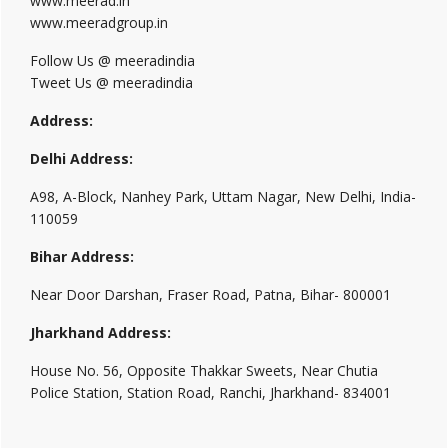
www.meerad.in
www.meeradgroup.in
Follow Us @ meeradindia
Tweet Us @ meeradindia
Address:
Delhi Address:
A98, A-Block, Nanhey Park, Uttam Nagar, New Delhi, India-
110059
Bihar Address:
Near Door Darshan, Fraser Road, Patna, Bihar- 800001
Jharkhand Address:
House No. 56, Opposite Thakkar Sweets, Near Chutia
Police Station, Station Road, Ranchi, Jharkhand- 834001