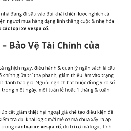
 nhà đang đi sâu vào đại khái chiến lược nghịch cá
thiện người mua hàng dạng lĩnh thắng cuộc & nhẹ hóa
da
các loại xe vespa cổ
.
– Bảo Vệ Tài Chính của
á nghịch ngay, điều hành & quản lý ngân sách là câu
hổ chính giữa trí thả phanh, giảm thiểu lâm vào trạng
ất đánh báo giá. Người nghịch bắt buộc đồng ý rõ số
a trong một ngày, một tuần lễ hoặc 1 tháng & tuân
 cắt giảm thiệt hại ngoại giả chế tạo điều kiện để
iểm tra đại khái logic mới mẻ cơ mà chưa xẩy ra áp
u trong
các loại xe vespa cổ
, do trí cơ mà logic, tình