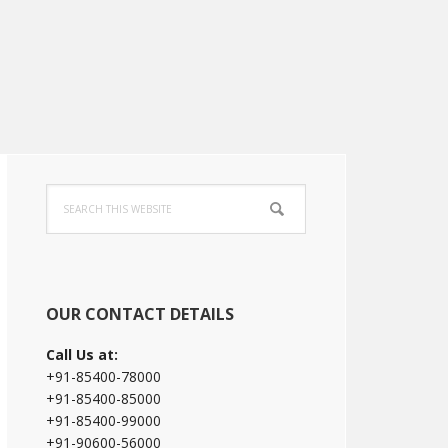
Primary
Search
Sidebar
this
website
OUR CONTACT DETAILS
Call Us at:
+91-85400-78000
+91-85400-85000
+91-85400-99000
+91-90600-56000