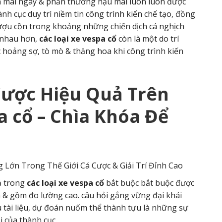
yến mãi ngay & phần thưởng hậu mãi luôn luôn được
h cục duy trì niềm tin công trình kiến chế tạo, đồng
ượu cồn trong khoảng những chiến dịch cá nghịch
 nhau hơn,
các loại xe vespa cổ
còn là một do trí
 hoảng sợ, tò mò & thăng hoa khi công trình kiến
Cược Hiệu Quả Trên
a cổ
– Chìa Khóa Để
ả trong
các loại xe vespa cổ
bắt buộc bắt buộc được
ch & gồm đo lường cao. câu hỏi gắng vững đại khái
tài liệu, dự đoán nuốm thể thành tựu là những sự
i của thành cục.