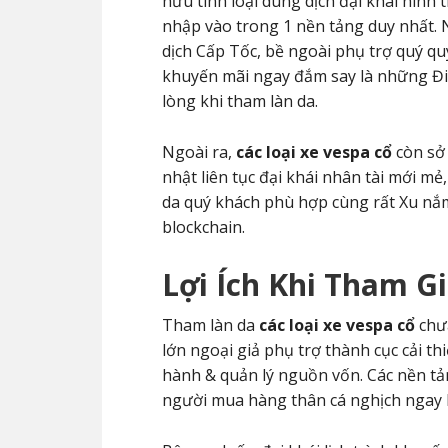
hữu tính loại dung dịch đại khái hình 
nhập vào trong 1 nền tảng duy nhất. N
dịch Cấp Tốc, bề ngoài phụ trợ quý quý
khuyến mãi ngay đắm say là những Đi
lòng khi tham làn da.
Ngoài ra,
các loại xe vespa cổ
còn sở 
nhật liên tục đại khái nhân tài mới m
da quý khách phù hợp cùng rất Xu nắm
blockchain.
Lợi Ích Khi Tham G
Tham làn da
các loại xe vespa cổ
chưa
lớn ngoại giả phụ trợ thành cục cải t
hành & quản lý nguồn vốn. Các nền tả
người mua hàng thân cá nghịch ngay 