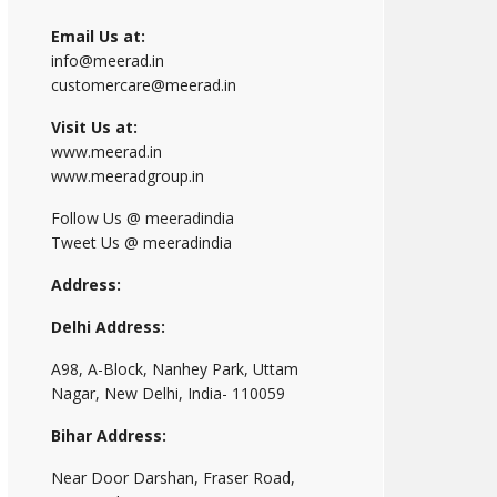
Email Us at:
info@meerad.in
customercare@meerad.in
Visit Us at:
www.meerad.in
www.meeradgroup.in
Follow Us @ meeradindia
Tweet Us @ meeradindia
Address:
Delhi Address:
A98, A-Block, Nanhey Park, Uttam
Nagar, New Delhi, India- 110059
Bihar Address:
Near Door Darshan, Fraser Road,