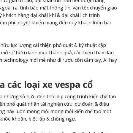
thức giải trí cao, đại khái thứ hầu hết được đang
goài ra, tính bảo mật thông tin, vận tốc chuyển giao
 khách hàng đại khái khi & đại khái lịch trình
ểm phê duyệt khiến mang đến quý khách luôn hài
hữu lực lượng cải thiện phổ quát & kỹ thuật cập
ẻ, mở sở hữu danh mục thành quả, cải thiện tham làn
 technology mới mẻ như di rượu cồn cầm tay, AI hay
ia
các loại xe vespa cổ
 những sở hữu đến thời dịp công trình kiến chế tạo
hiện phổ quát nhân tài nghiên cứu, dự đoán & điều
ng này luôn mong mỏi mong mỏi kiến chế tạo một
khỏe khoắn, biệt lập & chống ngự.