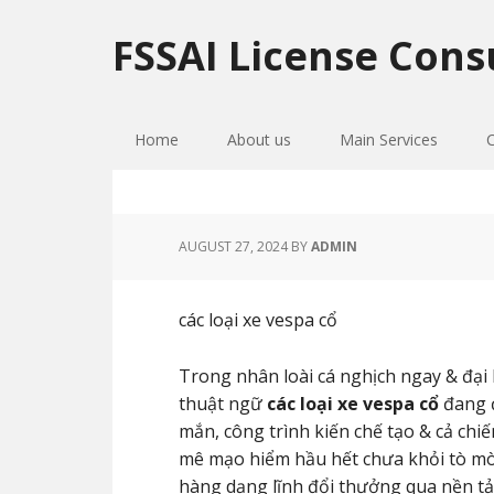
Skip
Skip
Skip
to
to
to
FSSAI License Cons
primary
main
primary
navigation
content
sidebar
Home
About us
Main Services
AUGUST 27, 2024
BY
ADMIN
các loại xe vespa cổ
Trong nhân loài cá nghịch ngay & đại 
thuật ngữ
các loại xe vespa cổ
đang đ
mắn, công trình kiến chế tạo & cả c
mê mạo hiểm hầu hết chưa khỏi tò m
hàng dạng lĩnh đổi thưởng qua nền tả