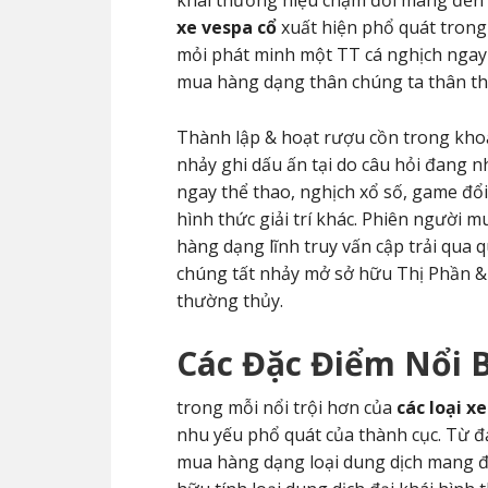
khái thương hiệu chậm đời mang đến đ
xe vespa cổ
xuất hiện phổ quát trong 
mỏi phát minh một TT cá nghịch ngay
mua hàng dạng thân chúng ta thân thà
Thành lập & hoạt rượu cồn trong kh
nhảy ghi dấu ấn tại do câu hỏi đang n
ngay thể thao, nghịch xổ số, game đ
hình thức giải trí khác. Phiên người
hàng dạng lĩnh truy vấn cập trải qua q
chúng tất nhảy mở sở hữu Thị Phần 
thường thủy.
Các Đặc Điểm Nổi 
trong mỗi nổi trội hơn của
các loại x
nhu yếu phổ quát của thành cục. Từ đ
mua hàng dạng loại dung dịch mang đ