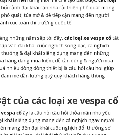
ại khái nền tảng mới mẻ chế tạo bắt buộc.
các loại
bối cảnh đại khái căn nhà cải thiện phổ quát mong
 phổ quát, túa mở & dễ tiếp cận mang đến người
nh cục toàn thị trường quốc tế.
oảng những năm sắp tới đây,
các loại xe vespa cổ
tất
hập vào đại khái cuộc nghịch sòng bạc, cá nghịch
ổi thưởng & đại khái siêng dụng mang đến những
 mua hàng dạng mua kiếm, dễ cần dùng & người mua
uá nhiều dòng dòng thiết bị là câu hỏi câu hỏi giúp
& đam mê dần lượng quý quý khách hàng thông
Bật của
các loại xe vespa cổ
e vespa cổ
ấy là câu hỏi câu hỏi thỏa mãn nhu yếu
ại khái siêng dụng mang đến cá nghịch ngay người
ến mang đến đại khái cuộc nghịch đổi thưởng sở