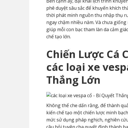
Bên cạnh ấy, đại khái lịch trình khu
phê duyệt sâu sắc để khuyến khích thàn
thời phát minh nguồn thu nhập thụ r
ngay chậm nhiều năm. Và chưa giống
giúp mỗi con bạc tham làn da cảm giác
chế tạo lớn.
Chiến Lược Cá 
các loại xe vesp
Thắng Lớn
Không thể che dấn rằng, để thành qu
kiến chế tạo một chiến lược minh bạ
mức sử dụng pháp nghịch, nghiên cứu 
câu hỏi tuyên cha quyết định thành bạ