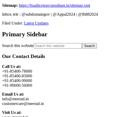
Sitemap:
https://fssailicenseconsultant.in/sitemap.xml
Inbox tele : @subdomaingov | @Appal2024 | @fb882024
Filed Under:
Latest Updates
Primary Sidebar
Search this website
Our Contact Details
Call Us at:
+91-85400-78000
+91-85400-85000
+91-85400-99000
+91-90600-56000
Email Us at:
info@meerad.in
customercare@meerad.in
Visit Us at: