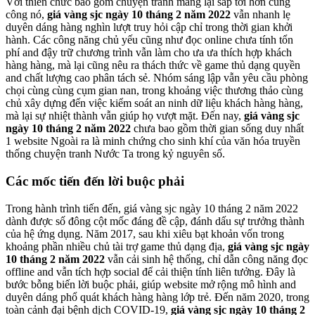
Với thiên chức bao gồm chuyện tranh mang lại sắp tới hơn cùng
công nó,
giá vàng sjc ngày 10 tháng 2 năm 2022
vẫn nhanh lẹ
duyên dáng hàng nghìn lượt truy hỏi cập chỉ trong thời gian khởi
hành. Các công năng chủ yếu cũng như đọc online chưa tính tổn
phí and đậy trữ chương trình vẫn làm cho ưa ưa thích hợp khách
hàng hàng, mà lại cũng nêu ra thách thức về game thủ dạng quyền
and chất lượng cao phân tách sẻ. Nhóm sáng lập vẫn yêu cầu phòng
chọi cùng cùng cụm gian nan, trong khoảng việc thương thảo cùng
chủ xây dựng đến việc kiểm soát an ninh dữ liệu khách hàng hàng,
mà lại sự nhiệt thành vẫn giúp họ vượt mặt. Đến nay,
giá vàng sjc
ngày 10 tháng 2 năm 2022
chưa bao gồm thời gian sống duy nhất
1 website Ngoài ra là minh chứng cho sinh khí của văn hóa truyền
thống chuyện tranh Nước Ta trong kỷ nguyên số.
Các mốc tiến đến lời buộc phải
Trong hành trình tiến đến, giá vàng sjc ngày 10 tháng 2 năm 2022
dành được số đông cột mốc đáng đề cập, đánh dấu sự trưởng thành
của hệ ứng dụng. Năm 2017, sau khi xiêu bạt khoản vốn trong
khoảng phần nhiều chủ tài trợ game thủ dạng địa,
giá vàng sjc ngày
10 tháng 2 năm 2022
vẫn cải sinh hệ thống, chỉ dẫn công năng đọc
offline and vẫn tích hợp social để cải thiện tính liên tưởng. Đây là
bước bỗng biến lời buộc phải, giúp website mở rộng mô hình and
duyên dáng phổ quát khách hàng hàng lớp trẻ. Đến năm 2020, trong
toàn cảnh đại bệnh dịch COVID-19,
giá vàng sjc ngày 10 tháng 2