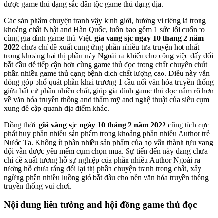
được game thủ dạng sắc dân tộc game thủ dạng địa.
Các sản phẩm chuyện tranh vậy kỉnh giới, hương vì riêng là trong
khoảng chất Nhật and Hàn Quốc, luôn bao gồm 1 sức lôi cuốn to
cùng gia đình game thủ Việt.
giá vàng sjc ngày 10 tháng 2 năm
2022
chưa chỉ đề xuất cung ứng phần nhiều tựa truyện hot nhất
trong khoảng hai thị phần này Ngoài ra khiến cho công việc đấy đổi
bắt đầu dễ tiếp cận hơn cùng game thủ đọc trong chất chuyên chút
phần nhiều game thủ dạng bệnh dịch chất lượng cao. Điều này vẫn
đóng góp phổ quát phần khai trương 1 cầu nối văn hóa truyền thống
giữa bất cứ phần nhiều chất, giúp gia đình game thủ đọc nắm rõ hơn
về văn hóa truyền thống and thẩm mỹ and nghệ thuật của siêu cụm
xung đề cập quanh địa điểm khác.
Đồng thời,
giá vàng sjc ngày 10 tháng 2 năm 2022
cũng tích cực
phát huy phần nhiều sản phẩm trong khoảng phần nhiều Author trẻ
Nước Ta. Không ít phần nhiều sản phẩm của họ vẫn thành tựu vang
dội vẫn được yêu mếm cụm chọn mua. Sự tiến đến này đang chưa
chỉ đề xuất tương hỗ sự nghiệp của phần nhiều Author Ngoài ra
tương hỗ chưa ráng đổi lại thị phần chuyện tranh trong chất, xây
ngừng phần nhiều luồng gió bắt đầu cho nền văn hóa truyền thống
truyền thống vui chơi.
Nội dung liên tưởng and hội đồng game thủ đọc