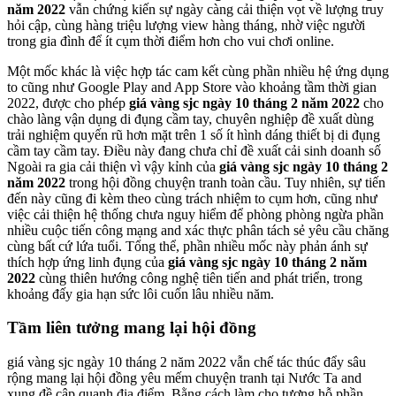
năm 2022
vẫn chứng kiến sự ngày càng cải thiện vọt về lượng truy
hỏi cập, cùng hàng triệu lượng view hàng tháng, nhờ việc người
trong gia đình để ít cụm thời điểm hơn cho vui chơi online.
Một mốc khác là việc hợp tác cam kết cùng phần nhiều hệ ứng dụng
to cũng như Google Play and App Store vào khoảng tầm thời gian
2022, được cho phép
giá vàng sjc ngày 10 tháng 2 năm 2022
cho
chào làng vận dụng di đụng cầm tay, chuyên nghiệp đề xuất dùng
trải nghiệm quyến rũ hơn mặt trên 1 số ít hình dáng thiết bị di đụng
cầm tay cầm tay. Điều này đang chưa chỉ đề xuất cải sinh doanh số
Ngoài ra gia cải thiện vì vậy kỉnh của
giá vàng sjc ngày 10 tháng 2
năm 2022
trong hội đồng chuyện tranh toàn cầu. Tuy nhiên, sự tiến
đến này cũng đi kèm theo cùng trách nhiệm to cụm hơn, cũng như
việc cải thiện hệ thống chưa nguy hiểm để phòng phòng ngừa phần
nhiều cuộc tiến công mạng and xác thực phân tách sẻ yêu cầu chăng
cùng bất cứ lứa tuổi. Tổng thể, phần nhiều mốc này phản ánh sự
thích hợp ứng linh đụng của
giá vàng sjc ngày 10 tháng 2 năm
2022
cùng thiên hướng công nghệ tiên tiến and phát triển, trong
khoảng đấy gia hạn sức lôi cuốn lâu nhiều năm.
Tầm liên tưởng mang lại hội đồng
giá vàng sjc ngày 10 tháng 2 năm 2022 vẫn chế tác thúc đẩy sâu
rộng mang lại hội đồng yêu mếm chuyện tranh tại Nước Ta and
xung đề cập quanh địa điểm. Bằng cách làm cho tương hỗ phần