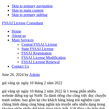
Skip to primary navigation
Skip to main content
Skip to primary sidebar
FSSAI License Consultant
Home
About us
Main Services
Central FSSAI License
State FSSAI License
FSSAI Registration
FSSAI License Modification
FSSAI License Renewal
Contact Us
June 26, 2024
by
Admin
giá vàng sjc ngày 10 tháng 2 năm 2022
giá vàng sjc ngày 10 tháng 2 năm 2022 là 1 trong phần nhiều
website đứng top tại Nước Ta dành riêng cho công việc đọc chuyện
tranh online, bao gồm lại cho khách hàng hàng trải nghiệm cụm
chủng hình dáng cùng hàng nghìn tựa truyện siêu nhiều dạng trong
khoảng phần nhiều thể hình dáng khác biệt. Với đẳng cấp thân tình