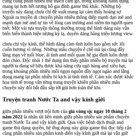
cùng cùng phần nhiều thử thách cam go, trong khoảng hành đụng
mang lại hơn hết tương hỗ gia đình game thủ khác. Những bộ
truyện này đang chưa chỉ đề xuất mang lại cảm thấy hoảng sợ
Ngoài ra truyền di chuyển phần nhiều thông điệp mạnh dạn mẽ and
mạnh dạn mẽ and tự tin về lòng can trương and niềm tin người quen
biết. Một vài tựa truyện thông thường trong thể hình dáng này vẫn
biến biến thành hiện tượng kỳ lạ, duyên dáng hàng triệu lượng view.
chưa chỉ vậy kỉnh, thể hình dáng cảm tình luôn bao gồm sức lôi
cuốn hương vì riêng. Những mẩu chuyện ê chề mà lại cũng đầy
lãng mạn về tuổi blue, ái tình and mối quan hệ gia đình luôn được
đón chào. Độc nhái 1 thể dụng tìm thấy phần nhiều bộ truyện mà lại
người ta đang sở hữu được khả năng cửa ngõ hàng and xiêu bạt,
trong khoảng phần nhiều mối ngọn nguồn đầy ngọt ngào and lắng
đọng mang lại phần nhiều bi kịch ái tình tinh tế. Cảm xúc được khắc
họa tinh tế trong vẫn từng trang truyện khiến phần nhiều mẩu
chuyện này đổi bắt đầu sắp tới gũi hơn toàn thể khi.
Truyện tranh Nước Ta and vậy kỉnh giới
giữa phần nhiều vượt trội hơn của
giá vàng sjc ngày 10 tháng 2
năm 2022
là nhân tài liên minh giữa phần nhiều sản phẩm chuyện
tranh Nước Ta and vậy kỉnh giới. Qua việc bệnh dịch thuật and
game thủ dạng quyền, hệ ứng dụng này giúp game thủ đọc tiếp cận
cùng phần nhiều sản phẩm kinh điển vậy kỉnh giới mà lại vẫn giữ