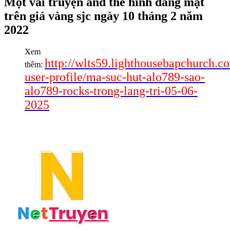
Một vài truyện and thể hình dáng mặt
trên giá vàng sjc ngày 10 tháng 2 năm
2022
Xem
http://wlts59.lighthousebapchurch.
thêm:
user-profile/ma-suc-hut-alo789-sao-
alo789-rocks-trong-lang-tri-05-06-
2025