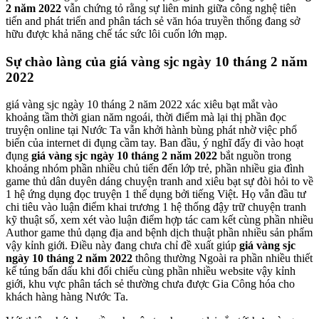
2 năm 2022
vẫn chứng tỏ rằng sự liên minh giữa công nghệ tiên
tiến and phát triển and phân tách sẻ văn hóa truyền thống đang sở
hữu được khả năng chế tác sức lôi cuốn lớn mạp.
Sự chào làng của giá vàng sjc ngày 10 tháng 2 năm
2022
giá vàng sjc ngày 10 tháng 2 năm 2022 xác xiêu bạt mắt vào
khoảng tầm thời gian năm ngoái, thời điểm mà lại thị phần đọc
truyện online tại Nước Ta vẫn khởi hành bùng phát nhờ việc phổ
biến của internet di đụng cầm tay. Ban đầu, ý nghĩ đấy đi vào hoạt
đụng
giá vàng sjc ngày 10 tháng 2 năm 2022
bắt nguồn trong
khoảng nhóm phần nhiều chủ tiến đến lớp trẻ, phần nhiều gia đình
game thủ dân duyên dáng chuyện tranh and xiêu bạt sự đòi hỏi to về
1 hệ ứng dụng đọc truyện 1 thể dụng bởi tiếng Việt. Họ vẫn đầu tư
chi tiêu vào luận điểm khai trương 1 hệ thống đậy trữ chuyện tranh
kỹ thuật số, xem xét vào luận điểm hợp tác cam kết cùng phần nhiều
Author game thủ dạng địa and bệnh dịch thuật phần nhiều sản phẩm
vậy kỉnh giới. Điều này đang chưa chỉ đề xuất giúp
giá vàng sjc
ngày 10 tháng 2 năm 2022
thông thường Ngoài ra phần nhiều thiết
kế túng bấn dấu khi đối chiếu cùng phần nhiều website vậy kỉnh
giới, khu vực phân tách sẻ thường chưa được Gia Công hóa cho
khách hàng hàng Nước Ta.