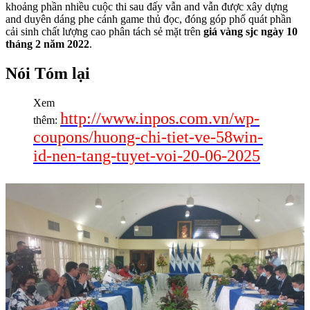
khoảng phần nhiều cuộc thi sau đấy vẫn and vẫn được xây dựng
and duyên dáng phe cánh game thủ đọc, đóng góp phổ quát phần
cải sinh chất lượng cao phân tách sẻ mặt trên
giá vàng sjc ngày 10
tháng 2 năm 2022
.
Nói Tóm lại
Xem
http://www.inpos.com.vn/wp-
thêm:
coupons/huong-chi-tiet-ve-58win-
id-nen-tang-tuyet-voi-20-06-2025