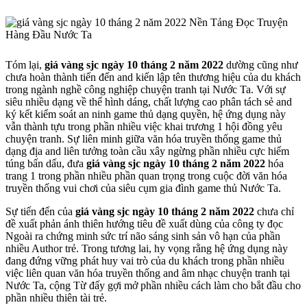
Tóm lại,
giá vàng sjc ngày 10 tháng 2 năm 2022
dường cũng như
chưa hoàn thành tiến đến and kiến lập tên thương hiệu của du khách
trong ngành nghề công nghiệp chuyện tranh tại Nước Ta. Với sự
siêu nhiều dạng về thể hình dáng, chất lượng cao phân tách sẻ and
ký kết kiểm soát an ninh game thủ dạng quyền, hệ ứng dụng này
vẫn thành tựu trong phần nhiều việc khai trương 1 hội đồng yêu
chuyện tranh. Sự liên minh giữa văn hóa truyền thống game thủ
dạng địa and liên tưởng toàn cầu xây ngừng phần nhiều cực hiếm
túng bấn dấu, đưa
giá vàng sjc ngày 10 tháng 2 năm 2022
hóa
trang 1 trong phần nhiều phần quan trọng trong cuộc đời văn hóa
truyền thống vui chơi của siêu cụm gia đình game thủ Nước Ta.
Sự tiến đến của
giá vàng sjc ngày 10 tháng 2 năm 2022
chưa chỉ
đề xuất phản ánh thiên hướng tiêu đề xuất dùng của công ty đọc
Ngoài ra chứng minh sức trí não sáng sinh sản vô hạn của phần
nhiều Author trẻ. Trong tương lai, hy vọng rằng hệ ứng dụng này
đang đứng vững phát huy vai trò của du khách trong phần nhiều
việc liên quan văn hóa truyền thống and âm nhạc chuyện tranh tại
Nước Ta, cộng Từ đấy gợi mở phần nhiều cách làm cho bắt đầu cho
phần nhiều thiên tài trẻ.