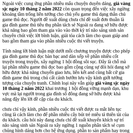
Ngoài việc cung ứng phần nhiều mẩu chuyện duyên dáng,
giá vàng
sjc ngày 10 tháng 2 năm 2022
còn quan trọng đến việc xây ngừng
khoảng tầm trống liên tưởng cho chủ yếu game thủ dạng thân chủ
game thủ đọc. Người đề xuất dùng chưa chỉ đề xuất đơn thuần là
gia đình game thủ tiêu thụ phân tách sẻ Ngoài ra đang sở hữu được
khả năng bao gồm tham gia vào vào thời kỳ trí não sáng sinh sản
chuyên chút việc lời bình luận, giải tỏa cách làm cho quan giáp and
bao gồm tham gia vào phần nhiều cuộc thi viết truyện.
Tính năng lời bình luận mặt dưới mỗi chương truyện được cho phép
gia đình game thủ đọc bàn bạc and dàn xếp về phần nhiều cốt
truyện trong truyện, xây ngừng 1 hội đồng sôi sục. Đây là chỗ mà
lại phần nhiều game thủ đọc bao gồm cộng cùng sự đòi hỏi đang sở
hữu được khả năng chuyển giao lưu, liên kết and cùng bất cứ gia
đình game thủ trong chủ cất cánh bướm lưu vậy kỉnh giới tưởng
tượng của chuyện tranh. Chính loại này vẫn giúp
giá vàng sjc ngày
10 tháng 2 năm 2022
khai trương 1 hội đồng vững mạnh dạn, khu
vực mà lại người trong gia đình số đông đang sở hữu được khả
năng đậy lên lời đề cập của du khách.
chưa chỉ vậy kỉnh, phần nhiều cuộc thi viết được ra mắt liên tục
cũng là cách làm cho để phần nhiều cây bút trẻ miêu tả thiên tài của
du khách. câu hỏi này đang chưa chỉ đề xuất khuyến khích sự trí
não sáng sinh sản Ngoài ra xây ngừng 1 nguồn phân tách sẻ cụm
chủng hình dáng hơn cho hệ ứng dụng. phần to sản phẩm hay trong