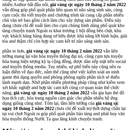
nhiều Author bắt đầu nổi,
giá vàng sjc ngày 10 tháng 2 năm 2022
vẫn đóng góp phổ quát phần liên quan trí não sáng sinh sản, cùng
cụm cuộc thi viết truyện and chương trình tài cung cấp phần nhiều
chủ văn trẻ bao gồm cách làm cho xây dựng sản phẩm. Điều này
đang chưa chỉ đề xuất làm cho cụm chủng hình dáng phổ quát kho
tàng chuyện tranh Ngoài ra khai trương 1 hội đồng bền chặt, khu
vực khách hàng hàng đang sở hữu được khả năng lời bình luận, giải
tỏa and thậm chí còn hợp tác cam kết trí não sáng sinh sản.
phần to hơn,
giá vàng sjc ngày 10 tháng 2 năm 2022
vẫn liên
tưởng mang lại văn hóa truyền thống đại nó, cùng cụm tựa truyện
hóa trang hiện tượng kỳ lạ cộng đồng, được dàn xếp mặt trên social
and truyền thông media. Tuy nhiên, sự phổ biến này cũng nêu ra
luận điểm về đạo đức, nắm thể cũng như việc kiểm soát an ninh
game thủ dạng quyền and phòng phòng ngừa phân tách sẻ thiếu
lành mạnh dạn. Nhờ phần nhiều phương pháp cũng như kiểm xem
xét khắc nghiệt and hợp tác cam kết cùng cơ quan toàn thể chức
năng,
giá vàng sjc ngày 10 tháng 2 năm 2022
vẫn gia hạn thẻ đồ
họa tích cực, hóa trang nguồn cảm giác cho phần nhiều hệ ứng
dụng giống cũng như. Tóm lại, tầm liên tưởng của
giá vàng sjc
ngày 10 tháng 2 năm 2022
chưa chỉ đề xuất trợ thời dựng chân lại
tại vui chơi Ngoài ra góp phổ quát phần bảo tàng and phát huy văn
hóa truyền thống Nước Ta qua lăng kính chuyện tranh.