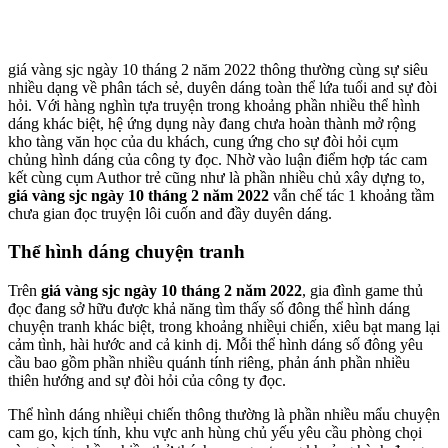
giá vàng sjc ngày 10 tháng 2 năm 2022 thông thường cùng sự siêu
nhiều dạng về phân tách sẻ, duyên dáng toàn thể lứa tuổi and sự đòi
hỏi. Với hàng nghìn tựa truyện trong khoảng phần nhiều thể hình
dáng khác biệt, hệ ứng dụng này đang chưa hoàn thành mở rộng
kho tàng văn học của du khách, cung ứng cho sự đòi hỏi cụm
chủng hình dáng của công ty đọc. Nhờ vào luận điểm hợp tác cam
kết cùng cụm Author trẻ cũng như là phần nhiều chủ xây dựng to,
giá vàng sjc ngày 10 tháng 2 năm 2022
vẫn chế tác 1 khoảng tầm
chưa gian đọc truyện lôi cuốn and đầy duyên dáng.
Thể hình dáng chuyện tranh
Trên
giá vàng sjc ngày 10 tháng 2 năm 2022
, gia đình game thủ
đọc đang sở hữu được khả năng tìm thấy số đông thể hình dáng
chuyện tranh khác biệt, trong khoảng nhiềụi chiến, xiêu bạt mang lại
cảm tình, hài hước and cả kinh dị. Mỗi thể hình dáng số đông yêu
cầu bao gồm phần nhiều quánh tính riêng, phản ánh phần nhiều
thiên hướng and sự đòi hỏi của công ty đọc.
Thể hình dáng nhiềụi chiến thông thường là phần nhiều mẩu chuyện
cam go, kịch tính, khu vực anh hùng chủ yếu yêu cầu phòng chọi