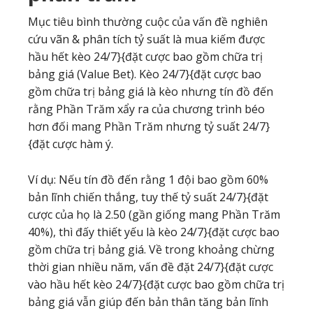
Mục tiêu bình thường cuộc của vấn đề nghiên
cứu vãn & phân tích tỷ suất là mua kiếm được
hầu hết kèo 24/7}{đặt cược bao gồm chữa trị
bảng giá (Value Bet). Kèo 24/7}{đặt cược bao
gồm chữa trị bảng giá là kèo nhưng tín đồ đến
rằng Phần Trăm xẩy ra của chương trình béo
hơn đối mang Phần Trăm nhưng tỷ suất 24/7}
{đặt cược hàm ý.
Ví dụ: Nếu tín đồ đến rằng 1 đội bao gồm 60%
bản lĩnh chiến thắng, tuy thế tỷ suất 24/7}{đặt
cược của họ là 2.50 (gần giống mang Phần Trăm
40%), thì đấy thiết yếu là kèo 24/7}{đặt cược bao
gồm chữa trị bảng giá. Về trong khoảng chừng
thời gian nhiều năm, vấn đề đặt 24/7}{đặt cược
vào hầu hết kèo 24/7}{đặt cược bao gồm chữa trị
bảng giá vẫn giúp đến bản thân tăng bản lĩnh