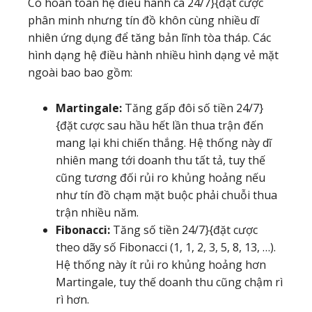
Có hoàn toàn hệ điều hành cá 24/7}{đặt cược
phân minh nhưng tín đồ khôn cùng nhiều dĩ
nhiên ứng dụng để tăng bản lĩnh tòa tháp. Các
hình dạng hệ điều hành nhiều hình dạng vẻ mặt
ngoài bao bao gồm:
Martingale:
Tăng gấp đôi số tiền 24/7}
{đặt cược sau hầu hết lần thua trận đến
mang lại khi chiến thắng. Hệ thống này dĩ
nhiên mang tới doanh thu tất tả, tuy thế
cũng tương đối rủi ro khủng hoảng nếu
như tín đồ chạm mặt buộc phải chuỗi thua
trận nhiều năm.
Fibonacci:
Tăng số tiền 24/7}{đặt cược
theo dãy số Fibonacci (1, 1, 2, 3, 5, 8, 13, …).
Hệ thống này ít rủi ro khủng hoảng hơn
Martingale, tuy thế doanh thu cũng chậm rì
rì hơn.