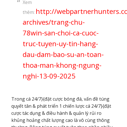
Xem
http://webpartnerhunters.
thêm:
archives/trang-chu-
78win-san-choi-ca-cuoc-
truc-tuyen-uy-tin-hang-
dau-dam-bao-su-an-toan-
thoa-man-khong-ngung-
nghi-13-09-2025
Trong cá 24/7}{đặt cược bóng đá, vấn đề túng
quyết tân & phát triển 1 chiến lược cá 24/7}{đặt
cược tác dụng & điều hành & quản lý rủi ro
khủng hoảng chất lượng cao là vô cùng thông