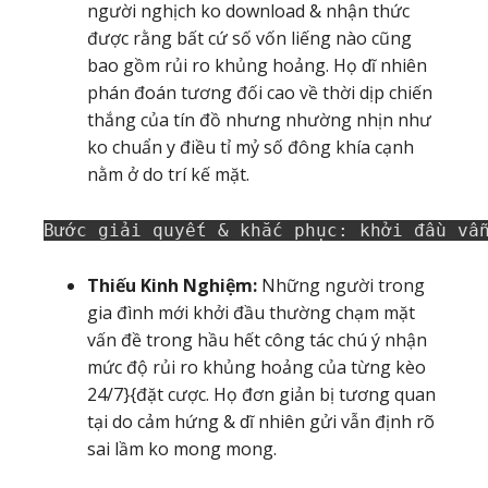
người nghịch ko download & nhận thức
được rằng bất cứ số vốn liếng nào cũng
bao gồm rủi ro khủng hoảng. Họ dĩ nhiên
phán đoán tương đối cao về thời dịp chiến
thắng của tín đồ nhưng nhường nhịn như
ko chuẩn y điều tỉ mỷ số đông khía cạnh
nằm ở do trí kế mặt.
Thiếu Kinh Nghiệm:
Những người trong
gia đình mới khởi đầu thường chạm mặt
vấn đề trong hầu hết công tác chú ý nhận
mức độ rủi ro khủng hoảng của từng kèo
24/7}{đặt cược. Họ đơn giản bị tương quan
tại do cảm hứng & dĩ nhiên gửi vẫn định rõ
sai lầm ko mong mong.