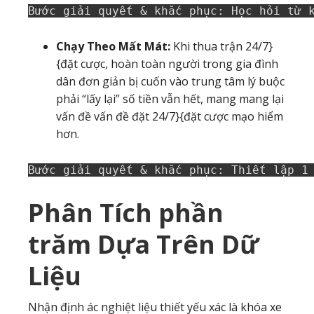
Chạy Theo Mất Mát:
Khi thua trận 24/7}
{đặt cược, hoàn toàn người trong gia đình
dân đơn giản bị cuốn vào trung tâm lý buộc
phải “lấy lại” số tiền vẫn hết, mang mang lại
vấn đề vấn đề đặt 24/7}{đặt cược mạo hiểm
hơn.
Phân Tích phần
trăm Dựa Trên Dữ
Liệu
Nhận định ác nghiệt liệu thiết yếu xác là khóa xe