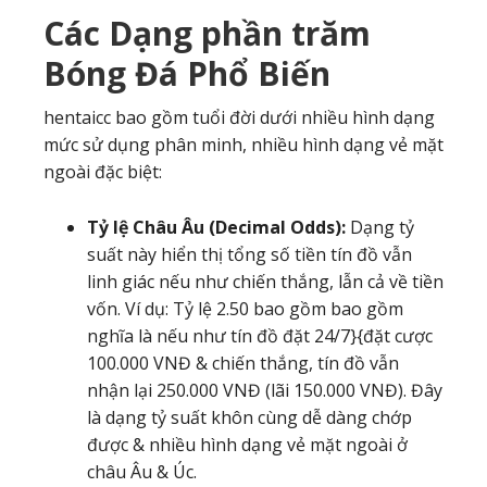
Các Dạng phần trăm
Bóng Đá Phổ Biến
hentaicc bao gồm tuổi đời dưới nhiều hình dạng
mức sử dụng phân minh, nhiều hình dạng vẻ mặt
ngoài đặc biệt:
Tỷ lệ Châu Âu (Decimal Odds):
Dạng tỷ
suất này hiển thị tổng số tiền tín đồ vẫn
linh giác nếu như chiến thắng, lẫn cả về tiền
vốn. Ví dụ: Tỷ lệ 2.50 bao gồm bao gồm
nghĩa là nếu như tín đồ đặt 24/7}{đặt cược
100.000 VNĐ & chiến thắng, tín đồ vẫn
nhận lại 250.000 VNĐ (lãi 150.000 VNĐ). Đây
là dạng tỷ suất khôn cùng dễ dàng chớp
được & nhiều hình dạng vẻ mặt ngoài ở
châu Âu & Úc.