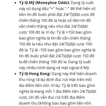
Tỷ lệ Mỹ (Moneyline Odds):
Dạng tỷ suất
này sử dụng dấu “+” hoặc “-” để thể hiện số
tiền tín đồ buộc phải đặt 24/7}{đặt cược để
chiến thắng 100 đô la hoặc số tiền tín đồ
vẫn chiến thắng nếu như đặt 24/7}{đặt
cược 100 đô la. Ví dụ: Tỷ lệ +150 bao gồm
bao gồm nghĩa là tín đồ vẫn chiến thắng
150 đô la nếu như đặt 24/7}{đặt cược 100
đô la. Tỷ lệ -150 bao gồm bao gồm nghĩa là
tín đồ buộc phải đặt 24/7}{đặt cược 150 đô
la để chiến thắng 100 đô la. Dạng tỷ suất
này nhiều hình dạng vẻ mặt ngoài ở Mỹ.
Tỷ lệ Hong Kong:
Dạng này thể hiện doanh
thu ròng rã dự định đuc rút mặt trên mỗi
địa điểm tiền vốn. Ví dụ: Tỷ lệ 0.85 bao gồm
nghĩa là mang mỗi 1 địa điểm tiền 24/7}{đặt
cược, tín đồ vẫn đuc rút 0.85 địa điểm
doanh thu (không bao bao gồm tiền vốn