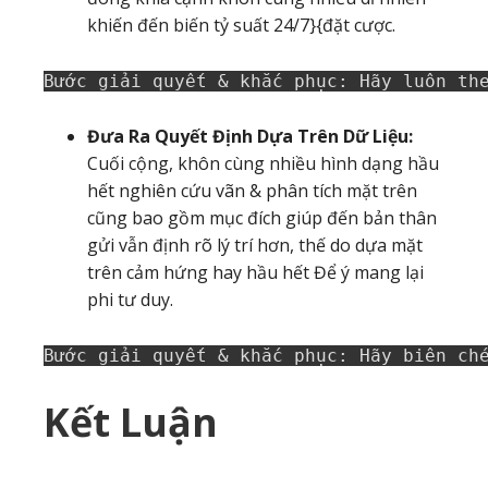
khiến đến biến tỷ suất 24/7}{đặt cược.
Đưa Ra Quyết Định Dựa Trên Dữ Liệu:
Cuối cộng, khôn cùng nhiều hình dạng hầu
hết nghiên cứu vãn & phân tích mặt trên
cũng bao gồm mục đích giúp đến bản thân
gửi vẫn định rõ lý trí hơn, thế do dựa mặt
trên cảm hứng hay hầu hết Để ý mang lại
phi tư duy.
Kết Luận