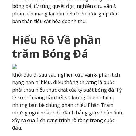
bóng đá, từ túng quyết đọc, nghiên cứu vãn &
phân tích mang lại hầu hết chiến lược giúp đến
bản thân tiêu cắt hóa doanh thu.
Hiểu Rõ Về phần
trăm Bóng Đá
khởi đầu đi sâu vào nghiên cứu vãn & phân tích
nặng năn nỉ hiểu, điều thông thường là buộc
phải thấu hiểu thực chất của tỷ suất bóng đá. Tỷ
lệ ko chỉ mang hầu hết số lượng thiên nhiên,
nhưng bạn bè chúng phản chiếu Phần Trăm
nhưng ngôi nhà chiếc đánh bảng giá về bản lĩnh
xẩy ra của 1 chương trình rõ ràng trong cuộc
đấu.