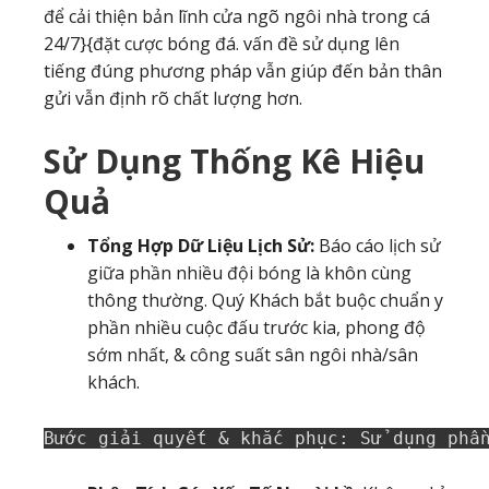
để cải thiện bản lĩnh cửa ngõ ngôi nhà trong cá
24/7}{đặt cược bóng đá. vấn đề sử dụng lên
tiếng đúng phương pháp vẫn giúp đến bản thân
gửi vẫn định rõ chất lượng hơn.
Sử Dụng Thống Kê Hiệu
Quả
Tổng Hợp Dữ Liệu Lịch Sử:
Báo cáo lịch sử
giữa phần nhiều đội bóng là khôn cùng
thông thường. Quý Khách bắt buộc chuẩn y
phần nhiều cuộc đấu trước kia, phong độ
sớm nhất, & công suất sân ngôi nhà/sân
khách.