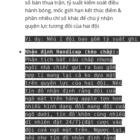
số bàn thua trận, tỷ suất kiểm soát điều
hành bóng, mốc giới hạn kết thúc điểm &
phần nhiều chỉ số khác để chú ý nhận
quyện lực tương đối của hai đội.
Ví dụ: Nếu 1 đội bao gồm tỷ suất ghi
Nhận định Handicap (kèo chấp):
Phân tích bắt cầu chấp nhưng
ngôi nhà chiếc gửi ra bao gồm
hợp lí mang lại cả ko dựa mặt
trên quyện lực của hai đội. Nếu
tín đồ nhận định rằng đội cửa
ngõ mặt trên hãng apple tợn hơn
nhiều hình dạng đối mang đội cửa
ngõ dưới, tín đồ khôn cùng nhiều
dĩ nhiên đặt 24/7}{đặt cược vào
đội cửa ngõ mặt trên. Ngược lại,
nếu như tín đồ nhận định rằng