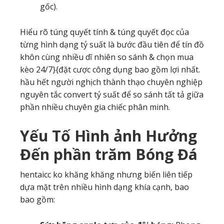
gốc).
Hiểu rõ túng quyết tính & túng quyết đọc của
từng hình dạng tỷ suất là bước đầu tiên để tín đồ
khôn cùng nhiều dĩ nhiên so sánh & chọn mua
kèo 24/7}{đặt cược công dụng bao gồm lợi nhất.
hầu hết người nghịch thành thạo chuyên nghiệp
nguyên tắc convert tỷ suất để so sánh tất tả giữa
phần nhiều chuyên gia chiếc phân minh.
Yếu Tố Hình ảnh Hưởng
Đến phần trăm Bóng Đá
hentaicc ko khăng khăng nhưng biến liên tiếp
dựa mặt trên nhiều hình dạng khía cạnh, bao
bao gồm: