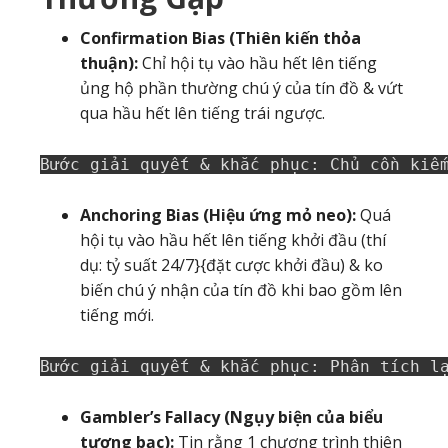
Confirmation Bias (Thiên kiến thỏa
thuận):
Chỉ hội tụ vào hầu hết lên tiếng
ủng hộ phần thường chú ý của tín đồ & vứt
qua hầu hết lên tiếng trái ngược.
Anchoring Bias (Hiệu ứng mỏ neo):
Quá
hội tụ vào hầu hết lên tiếng khởi đầu (thí
dụ: tỷ suất 24/7}{đặt cược khởi đầu) & ko
biến chú ý nhận của tín đồ khi bao gồm lên
tiếng mới.
Gambler’s Fallacy (Ngụy biện của biểu
tượng bạc):
Tin rằng 1 chương trình thiên