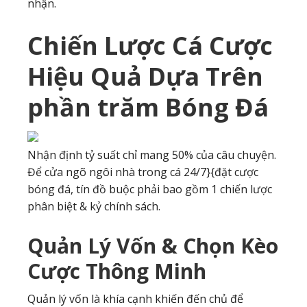
nhận.
Chiến Lược Cá Cược
Hiệu Quả Dựa Trên
phần trăm Bóng Đá
Nhận định tỷ suất chỉ mang 50% của câu chuyện.
Để cửa ngõ ngôi nhà trong cá 24/7}{đặt cược
bóng đá, tín đồ buộc phải bao gồm 1 chiến lược
phân biệt & kỷ chính sách.
Quản Lý Vốn & Chọn Kèo
Cược Thông Minh
Quản lý vốn là khía cạnh khiến đến chủ để