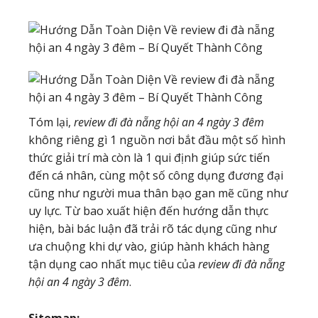
Tóm lại,
review đi đà nẵng hội an 4 ngày 3 đêm
không riêng gì 1 nguồn nơi bắt đầu một số hình
thức giải trí mà còn là 1 qui định giúp sức tiến
đến cá nhân, cùng một số công dụng đương đại
cũng như người mua thân bạo gan mẽ cũng như
uy lực. Từ bao xuất hiện đến hướng dẫn thực
hiện, bài bác luận đã trải rõ tác dụng cũng như
ưa chuộng khi dự vào, giúp hành khách hàng
tận dụng cao nhất mục tiêu của
review đi đà nẵng
hội an 4 ngày 3 đêm
.