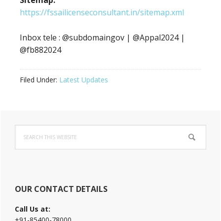
Sitemap:
https://fssailicenseconsultant.in/sitemap.xml
Inbox tele : @subdomaingov | @Appal2024 |
@fb882024
Filed Under:
Latest Updates
Primary
Search
Sidebar
this
website
OUR CONTACT DETAILS
Call Us at:
+91-85400-78000