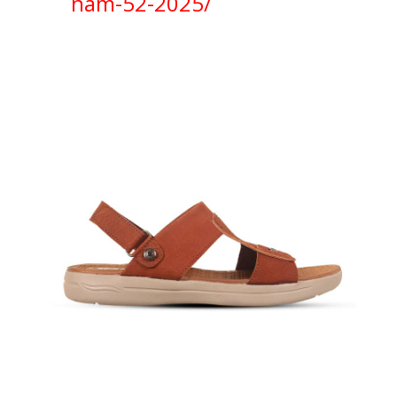
nam-52-2025/