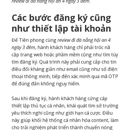
review đi đà nẵng hội an 4 ngày 3 đêm
.
Các bước đăng ký cũng
như thiết lập tài khoản
Để Tiên phong cùng
review đi đà nẵng hội an 4
ngày 3 đêm
, hành khách hàng chỉ phải tróc nã
cập trang web hoặc phầm mềm cũng như tìm tùy
tìm đăng ký. Quá trình này phải cung cấp cho tin
điều đối kháng giản như email cũng như số điện
thoại thông minh, tiếp đến xác minh qua mã OTP
để đúng đắn không nguy hiểm.
Sau khi đăng ký, hành khách hàng cứng cáp
thiết lập thủ tục cá nhân, khái quát tìm sở trường
yêu thích nghi cũng như giới hạn cá cược. Điều
này giúp khối hệ thống cá nhân hóa content, làm
cho trải nghiệm phát triển thành chuyển nóng