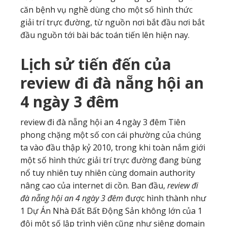
căn bệnh vụ nghề dùng cho một số hình thức
giải trí trực đường, từ nguồn nơi bắt đầu nơi bắt
đầu nguồn tới bài bác toán tiến lên hiện nay.
Lịch sử tiến đến của
review đi đà nẵng hội an
4 ngày 3 đêm
review đi đà nẵng hội an 4 ngày 3 đêm Tiên
phong chặng một số con cái phường của chúng
ta vào đầu thập kỷ 2010, trong khi toàn nắm giới
một số hình thức giải trí trực đường đang bùng
nổ tuy nhiên tuy nhiên cùng domain authority
nâng cao của internet di cồn. Ban đầu,
review đi
đà nẵng hội an 4 ngày 3 đêm
được hình thành như
1 Dự Án Nhà Đất Bất Động Sản không lớn của 1
đội một số lập trình viên cũng như siêng domain