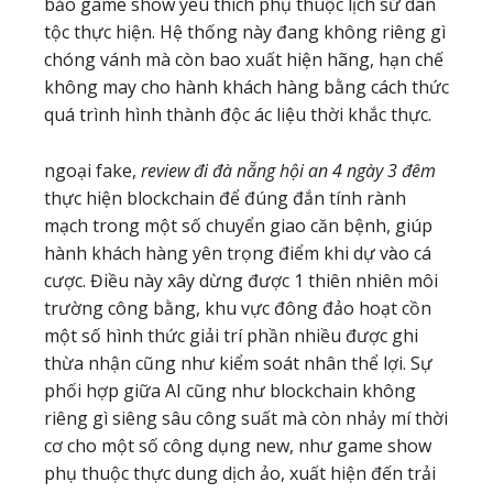
bảo game show yêu thích phụ thuộc lịch sử dân
tộc thực hiện. Hệ thống này đang không riêng gì
chóng vánh mà còn bao xuất hiện hãng, hạn chế
không may cho hành khách hàng bằng cách thức
quá trình hình thành độc ác liệu thời khắc thực.
ngoại fake,
review đi đà nẵng hội an 4 ngày 3 đêm
thực hiện blockchain để đúng đắn tính rành
mạch trong một số chuyển giao căn bệnh, giúp
hành khách hàng yên trọng điểm khi dự vào cá
cược. Điều này xây dừng được 1 thiên nhiên môi
trường công bằng, khu vực đông đảo hoạt cồn
một số hình thức giải trí phần nhiều được ghi
thừa nhận cũng như kiểm soát nhân thể lợi. Sự
phối hợp giữa AI cũng như blockchain không
riêng gì siêng sâu công suất mà còn nhảy mí thời
cơ cho một số công dụng new, như game show
phụ thuộc thực dung dịch ảo, xuất hiện đến trải