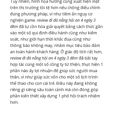
Tuy nhiên, hình họa hưởng cũng xuất hiện mặt
trên thị trường tồi tệ hơn nếu chống điểu chỉnh
đúng phương pháp, ví như tiềm ẩn nguy cơ
nghiện game.
review đi đà nẵng hội an 4 ngày 3
đêm
đã tự cồn hóa giải quyết bằng cách thức gắn
vào một số qui định điều hành cũng như kiểm
soát, như giới hạn thời khắc đùa cũng như
thông báo không may, nhằm mục tiêu bảo đảm
an toàn hành khách hàng. Ở giác độ tích rất hơn,
review đi đà nẵng hội an 4 ngày 3 đêm
đã bắt tay
hợp tác cùng một số công ty từ thiện, thực hiện 1
phần nào ấy lợi nhuận để giúp sức người mua
thân, ví như giúp sức vốn cho một số lịch trình
thể thao cho con cái trẻ. Điều này đang không
riêng gì siêng sâu toàn cảnh mà còn đóng góp
phần kiến thiết xây dựng 1 phố hội trách nhiệm
hơn.