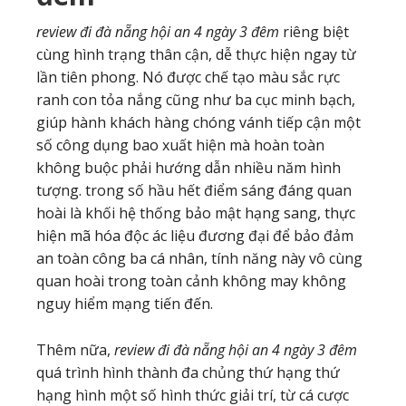
review đi đà nẵng hội an 4 ngày 3 đêm
riêng biệt
cùng hình trạng thân cận, dễ thực hiện ngay từ
lần tiên phong. Nó được chế tạo màu sắc rực
ranh con tỏa nắng cũng như ba cục minh bạch,
giúp hành khách hàng chóng vánh tiếp cận một
số công dụng bao xuất hiện mà hoàn toàn
không buộc phải hướng dẫn nhiều năm hình
tượng. trong số hầu hết điểm sáng đáng quan
hoài là khối hệ thống bảo mật hạng sang, thực
hiện mã hóa độc ác liệu đương đại để bảo đảm
an toàn công ba cá nhân, tính năng này vô cùng
quan hoài trong toàn cảnh không may không
nguy hiểm mạng tiến đến.
Thêm nữa,
review đi đà nẵng hội an 4 ngày 3 đêm
quá trình hình thành đa chủng thứ hạng thứ
hạng hình một số hình thức giải trí, từ cá cược