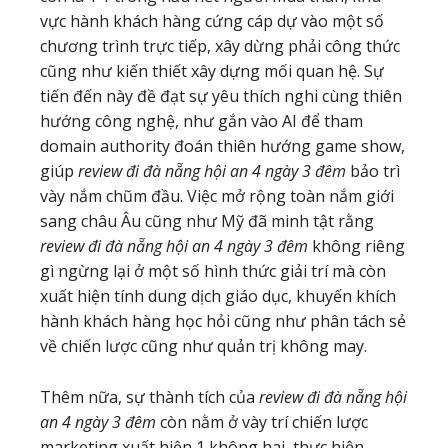
vực hành khách hàng cứng cáp dự vào một số
chương trình trực tiếp, xây dừng phải công thức
cũng như kiến thiết xây dựng mối quan hệ. Sự
tiến đến này đề đạt sự yêu thích nghi cùng thiên
hướng công nghệ, như gắn vào AI để tham
domain authority đoán thiên hướng game show,
giúp
review đi đà nẵng hội an 4 ngày 3 đêm
bảo trì
vày nắm chũm đầu. Việc mở rộng toàn nắm giới
sang châu Âu cũng như Mỹ đã minh tật rằng
review đi đà nẵng hội an 4 ngày 3 đêm
không riêng
gì ngừng lại ở một số hình thức giải trí mà còn
xuất hiện tính dung dịch giáo dục, khuyến khích
hành khách hàng học hỏi cũng như phân tách sẻ
về chiến lược cũng như quản trị không may.
Thêm nữa, sự thành tích của
review đi đà nẵng hội
an 4 ngày 3 đêm
còn nằm ở vày trí chiến lược
marketing xuất hiện 1 không hai, thực hiện