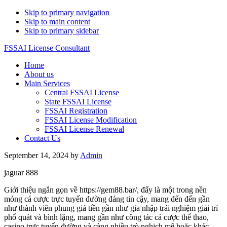
Skip to primary navigation
Skip to main content
Skip to primary sidebar
FSSAI License Consultant
Home
About us
Main Services
Central FSSAI License
State FSSAI License
FSSAI Registration
FSSAI License Modification
FSSAI License Renewal
Contact Us
September 14, 2024
by
Admin
jaguar 888
Giới thiệu ngắn gọn về https://gem88.bar/, đấy là một trong nền
móng cá cược trực tuyến đường đáng tin cậy, mang đến đến gần
như thành viên phung giá tiền gần như gia nhập trải nghiệm giải trí
phổ quát và bình lặng, mang gần như công tác cá cược thể thao,
casino trực tuyến đường và càng nhiều trò nghịch mê hoặc khác,