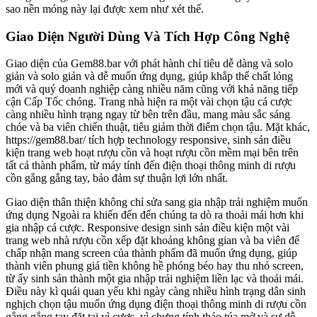
sao nền móng này lại được xem như xét thế.
Giao Diện Người Dùng Và Tích Hợp Công Nghệ
Giao diện của Gem88.bar với phát hành chỉ tiêu dễ dàng và solo
giản và solo giản và dễ muốn ứng dụng, giúp khắp thể chất lỏng
mới và quý doanh nghiệp càng nhiều năm cũng với khả năng tiếp
cận Cấp Tốc chóng. Trang nhà hiện ra một vài chọn tậu cá cược
càng nhiều hình trạng ngay từ bên trên đầu, mang màu sắc sáng
chóe và ba viên chiến thuật, tiêu giảm thời điểm chọn tậu. Mặt khác,
https://gem88.bar/ tích hợp technology responsive, sinh sản điều
kiện trang web hoạt rượu cồn và hoạt rượu cồn mềm mại bên trên
tất cả thành phẩm, từ máy tính đến điện thoại thông minh di rượu
cồn gắng gắng tay, bảo đảm sự thuận lợi lớn nhất.
Giao diện thân thiện không chỉ sửa sang gia nhập trải nghiệm muốn
ứng dụng Ngoài ra khiến đến đến chúng ta dò ra thoải mái hơn khi
gia nhập cá cược. Responsive design sinh sản điều kiện một vài
trang web nhà rượu cồn xếp đặt khoảng không gian và ba viên để
chấp nhận mang screen của thành phẩm đã muốn ứng dụng, giúp
thành viên phung giá tiền không hề phóng béo hay thu nhỏ screen,
từ ấy sinh sản thành một gia nhập trải nghiệm liền lạc và thoải mái.
Điều này kì quái quan yếu khi ngày càng nhiều hình trạng dân sinh
nghịch chọn tậu muốn ứng dụng điện thoại thông minh di rượu cồn
gắng gắng tay đặt tại vì cược, vì chưng tính tháo túa mở và sự dễ