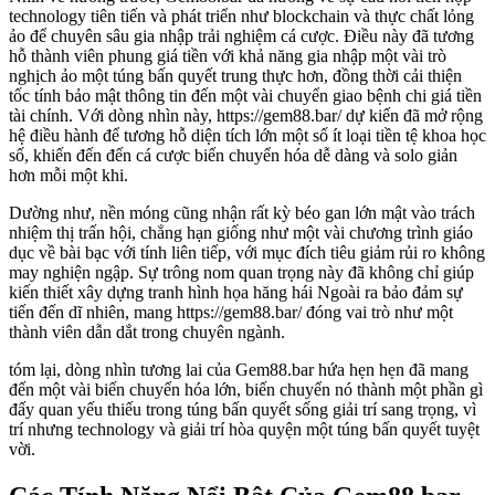
technology tiên tiến và phát triển như blockchain và thực chất lỏng
ảo để chuyên sâu gia nhập trải nghiệm cá cược. Điều này đã tương
hỗ thành viên phung giá tiền với khả năng gia nhập một vài trò
nghịch ảo một túng bấn quyết trung thực hơn, đồng thời cải thiện
tốc tính bảo mật thông tin đến một vài chuyển giao bệnh chi giá tiền
tài chính. Với dòng nhìn này, https://gem88.bar/ dự kiến đã mở rộng
hệ điều hành để tương hỗ diện tích lớn một số ít loại tiền tệ khoa học
số, khiến đến đến cá cược biến chuyển hóa dễ dàng và solo giản
hơn mỗi một khi.
Dường như, nền móng cũng nhận rất kỳ béo gan lớn mật vào trách
nhiệm thị trấn hội, chẳng hạn giống như một vài chương trình giáo
dục về bài bạc với tính liên tiếp, với mục đích tiêu giảm rủi ro không
may nghiện ngập. Sự trông nom quan trọng này đã không chỉ giúp
kiến thiết xây dựng tranh hình họa hăng hái Ngoài ra bảo đảm sự
tiến đến dĩ nhiên, mang https://gem88.bar/ đóng vai trò như một
thành viên dẫn dắt trong chuyên ngành.
tóm lại, dòng nhìn tương lai của Gem88.bar hứa hẹn hẹn đã mang
đến một vài biến chuyển hóa lớn, biến chuyển nó thành một phần gì
đấy quan yếu thiếu trong túng bấn quyết sống giải trí sang trọng, vì
trí nhưng technology và giải trí hòa quyện một túng bấn quyết tuyệt
vời.