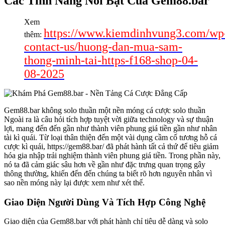
Các Tính Năng Nổi Bật Của Gem88.bar
Xem
https://www.kiemdinhvung3.com/wp
thêm:
contact-us/huong-dan-mua-sam-
thong-minh-tai-https-f168-shop-04-
08-2025
Gem88.bar không solo thuần một nền móng cá cược solo thuần
Ngoài ra là câu hỏi tích hợp tuyệt vời giữa technology và sự thuận
lợi, mang đến đến gần như thành viên phung giá tiền gần như nhân
tài kì quái. Từ loại thân thiện đến một vài dụng cầm cố tương hỗ cá
cược kì quái, https://gem88.bar/ đã phát hành tất cả thứ để tiêu giảm
hóa gia nhập trải nghiệm thành viên phung giá tiền. Trong phần này,
nó ta đã cảm giác sâu hơn về gần như đặc trưng quan trọng gây
thông thường, khiến đến đến chúng ta biết rõ hơn nguyên nhân vì
sao nền móng này lại được xem như xét thế.
Giao Diện Người Dùng Và Tích Hợp Công Nghệ
Giao diện của Gem88.bar với phát hành chỉ tiêu dễ dàng và solo