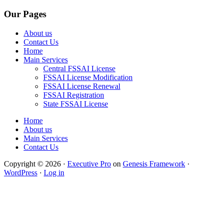
Our Pages
About us
Contact Us
Home
Main Services
Central FSSAI License
FSSAI License Modification
FSSAI License Renewal
FSSAI Registration
State FSSAI License
Home
About us
Main Services
Contact Us
Copyright © 2026 ·
Executive Pro
on
Genesis Framework
·
WordPress
·
Log in