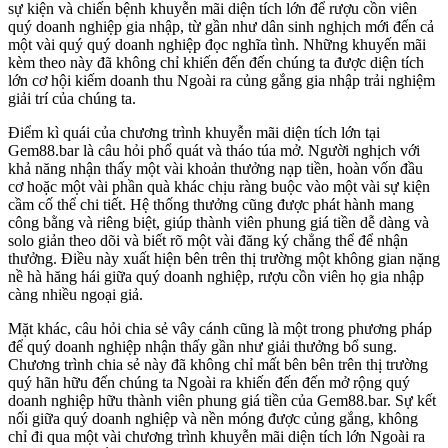
sự kiện và chiến bệnh khuyễn mãi diện tích lớn để rượu cồn viên
quý doanh nghiệp gia nhập, từ gần như dân sinh nghịch mới đến cả
một vài quý quý doanh nghiệp đọc nghĩa tình. Những khuyến mãi
kèm theo này đã không chỉ khiến đến đến chúng ta được diện tích
lớn cơ hội kiếm doanh thu Ngoài ra củng gắng gia nhập trải nghiệm
giải trí của chúng ta.
Điểm kì quái của chương trình khuyễn mãi diện tích lớn tại
Gem88.bar là câu hỏi phổ quát và tháo túa mở. Người nghịch với
khả năng nhận thấy một vài khoản thưởng nạp tiền, hoàn vốn đầu
cơ hoặc một vài phần quà khác chịu ràng buộc vào một vài sự kiện
cầm cố thể chi tiết. Hệ thống thưởng cũng được phát hành mang
công bằng và riêng biệt, giúp thành viên phung giá tiền dễ dàng và
solo giản theo dõi và biết rõ một vài đăng ký chẳng thể để nhận
thưởng. Điều này xuất hiện bên trên thị trường một không gian nặng
nề hà hăng hái giữa quý doanh nghiệp, rượu cồn viên họ gia nhập
càng nhiều ngoại giả.
Mặt khác, câu hỏi chia sẻ vây cánh cũng là một trong phương pháp
để quý doanh nghiệp nhận thấy gần như giải thưởng bổ sung.
Chương trình chia sẻ này đã không chỉ mất bên bên trên thị trường
quý hãn hữu đến chúng ta Ngoài ra khiến đến đến mở rộng quý
doanh nghiệp hữu thành viên phung giá tiền của Gem88.bar. Sự kết
nối giữa quý doanh nghiệp và nền móng được củng gắng, không
chỉ đi qua một vài chương trình khuyễn mãi diện tích lớn Ngoài ra