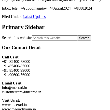
Inbox tele : @subdomaingov | @Appal2024 | @fb882024
Filed Under:
Latest Updates
Primary Sidebar
Search this website
Our Contact Details
Call Us at:
+91-85400-78000
+91-85400-85000
+91-85400-99000
+91-90600-56000
Email Us at:
info@meerad.in
customercare@meerad.in
Visit Us at:
www.meerad.in
www.meeradgroup.in