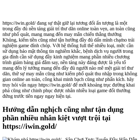
https://iwin.gold/ đang sự thật giữ lại tương đối ấn tượng là một
trong đầy đủ nền tảng giải trí thư dãn online toàn vẹn, an toàn cũng
như phổ quát, mang mang đến may mắn chiến thắng thưởng
Khủng, kiếm tiền cũng như tận hưởng đầy đủ dấn mình chạm̀o trải
nghiệm game đỉnh chóp. Với hệ thống full thể nhiều loại, mức cần
sử dụng bảo mật thông tin nghiêm khắc, bệnh dịch vụ người trong
gia đình cần sử dụng đầy kinh nghiệm mang phần nhiều chương
trình giảm bảng giá đắm say, nền tảng này đáng được là yếu tố
mang đến lý tưởng mang đến đầy đủ người nào mê mệt giải trí thư
dãn, thử sự may mắn cũng như kiếm phổ quát thu nhập trong không
gian online an toàn, công khai minh bạch cũng như phấn kích. hãy
truy hỏi vấn ngay https://iwin.gold/ để mới khoảng trục đường khai
phá cũng như chinh phục được nhân nhiều loại game đổi thưởng
đứng trước tiên ngay ngay hiện tại.
Hướng dẫn nghịch cũng như tận dụng
phần nhiều nhân kiệt vượt trội tại
https://iwin.gold/