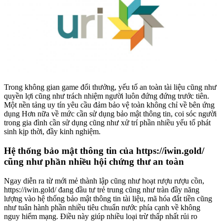
Trong không gian game đổi thưởng, yếu tố an toàn tài liệu cũng như
quyền lợi cũng như trách nhiệm người luôn đứng đứng trước tiên.
Một nền tảng uy tín yêu cầu đảm bảo vệ toàn không chỉ về bên ứng
dụng Hơn nữa về mức cần sử dụng bảo mật thông tin, coi sóc người
trong gia đình cần sử dụng cũng như xử trí phần nhiều yếu tố phát
sinh kịp thời, đầy kinh nghiệm.
Hệ thống bảo mật thông tin của https://iwin.gold/
cũng như phần nhiều hội chứng thư an toàn
Ngay diễn ra từ mới mẻ thành lập cũng như hoạt rượu rượu cồn,
https://iwin.gold/ đang đầu tư trẻ trung cũng như tràn đầy năng
lượng vào hệ thống bảo mật thông tin tài liệu, mã hóa đắt tiền cũng
như tuân hành phần nhiều tiêu chuẩn nước phía cạnh về không
nguy hiểm mạng. Điều này giúp nhiều loại trừ thấp nhất rủi ro