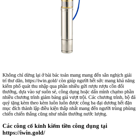
Không chỉ dừng lại ở bài bác toán mang mang đến sân nghịch giải
trí thư dãn, https://iwin.gold/ còn giúp người hết sức mang khả năng
kiếm phổ quát thu nhập qua phần nhiều gửi rượu rượu cồn đổi
thưởng, dựa vào sự suôn sẻ, công dụng hoặc dấn mình chạm̀o phần
nhiều chương trình giảm bảng giá vượt trội. Các chương trình, bộ đá
quý tặng kèm theo kèm luôn luôn được công ba đại dương hết đặn
mục đích thành lập điều kiện thấp nhất mang đến người trùng phùng
chiến chiến thắng cũng như nhấn thưởng nước lượng.
Các công cố kỉnh kiếm tiền công dụng tại
https://iwin.gold/