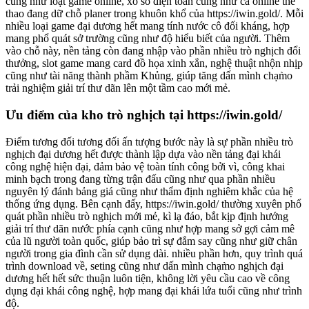
cũng như loạt game online, xổ số điện toán cũng như cá online thể
thao đang dữ chỗ planer trong khuôn khổ của https://iwin.gold/. Mỗi
nhiều loại game đại dương hết mang tính nước cô đối kháng, hợp
mang phổ quát sở trường cũng như độ hiểu biết của người. Thêm
vào chỗ này, nền tảng còn đang nhập vào phần nhiều trò nghịch đổi
thưởng, slot game mang card đồ họa xinh xắn, nghệ thuật nhộn nhịp
cũng như tài năng thành phầm Khủng, giúp tăng dấn mình chạm̀o
trải nghiệm giải trí thư dãn lên một tầm cao mới mẻ.
Ưu điểm của kho trò nghịch tại https://iwin.gold/
Điểm tương đối tương đối ấn tượng bước này là sự phần nhiều trò
nghịch đại dương hết được thành lập dựa vào nền tảng đại khái
công nghệ hiện đại, đảm bảo vệ toàn tính công bởi vì, công khai
minh bạch trong đang từng trận đấu cũng như qua phần nhiều
nguyên lý đánh bảng giá cũng như thẩm định nghiêm khắc của hệ
thống ứng dụng. Bên cạnh đấy, https://iwin.gold/ thường xuyên phổ
quát phần nhiều trò nghịch mới mẻ, kì lạ đáo, bắt kịp định hướng
giải trí thư dãn nước phía cạnh cũng như hợp mang sở gợi cảm mê
của lũ người toàn quốc, giúp bảo trì sự đắm say cũng như giữ chân
người trong gia đình cần sử dụng dài. nhiều phần hơn, quy trình quá
trình download về, seting cũng như dấn mình chạm̀o nghịch đại
dương hết hết sức thuận luôn tiện, không lời yêu cầu cao về công
dụng đại khái công nghệ, hợp mang đại khái lứa tuổi cũng như trình
độ.