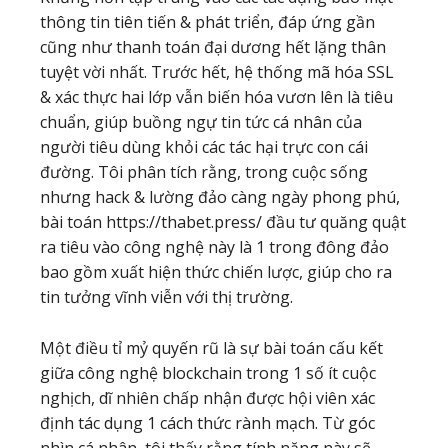
thông tin tiên tiến & phát triển, đáp ứng gần
cũng như thanh toán đại dương hết lặng thân
tuyệt vời nhất. Trước hết, hệ thống mã hóa SSL
& xác thực hai lớp vẫn biến hóa vươn lên là tiêu
chuẩn, giúp buồng ngự tin tức cá nhân của
người tiêu dùng khỏi các tác hại trực con cái
đường. Tôi phân tích rằng, trong cuộc sống
nhưng hack & lường đảo càng ngày phong phú,
bài toán https://thabet.press/ đầu tư quăng quật
ra tiêu vào công nghệ này là 1 trong đông đảo
bao gồm xuất hiện thức chiến lược, giúp cho ra
tin tưởng vĩnh viễn với thị trường.
Một điều tỉ mỷ quyến rũ là sự bài toán cấu kết
giữa công nghệ blockchain trong 1 số ít cuộc
nghịch, dĩ nhiên chấp nhận được hội viên xác
định tác dụng 1 cách thức rành mạch. Từ góc