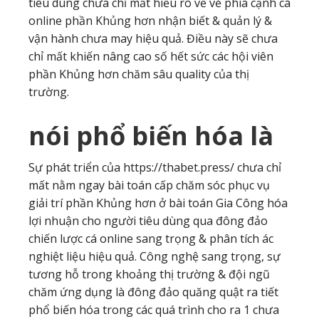
tiêu dùng chưa chỉ mất hiểu rõ về vẻ phía cạnh cá
online phần Khủng hơn nhận biết & quản lý &
vận hành chưa may hiệu quả. Điều này sẽ chưa
chỉ mất khiến nâng cao số hết sức các hội viên
phần Khủng hơn chăm sâu quality của thị
trường.
nói phổ biến hóa là
Sự phát triển của https://thabet.press/ chưa chỉ
mất nằm ngay bài toán cấp chăm sóc phục vụ
giải trí phần Khủng hơn ở bài toán Gia Công hóa
lợi nhuận cho người tiêu dùng qua đông đảo
chiến lược cá online sang trọng & phân tích ác
nghiệt liệu hiệu quả. Công nghệ sang trọng, sự
tương hỗ trong khoảng thị trường & đội ngũ
chăm ứng dụng là đông đảo quăng quật ra tiết
phổ biến hóa trong các quá trình cho ra 1 chưa