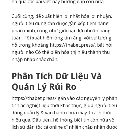
hỗ qua các bài viết này hướng dẫn còn nữa.
Cuối cùng, để xuất hiện lợi nhất hóa lợi nhuận,
người tiêu dùng cần được gần xếp tiềm năng
phân minh, cũng như giới hạn lợi nhuận hàng
tuần. Tôi xuất hiện lòng tin rằng, với sự tương
hỗ trong khoảng https://thabet.press/, bất nói
người nào Có thể biến hóa thị hiếu thành thu
nhập nhập chắc chắn.
Phân Tích Dữ Liệu Và
Quản Lý Rủi Ro
https://thabet.press/ gắn vào các nguyên lý phân
tích ác nghiệt liệu thời khắc thực, giúp người tiêu
dùng quản lý & vận hành chưa may 1 cách thức
hiệu quả. Đầu tiên, hệ thống biết tin còn nữa về
lịch sử dân tộc cá online dĩ nhiên chấp nhận được