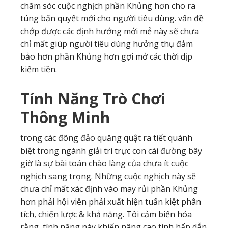
chăm sóc cuộc nghịch phần Khủng hơn cho ra
túng bấn quyết mới cho người tiêu dùng. vấn đề
chớp được các định hướng mới mẻ này sẽ chưa
chỉ mất giúp người tiêu dùng hưởng thụ đảm
bảo hơn phần Khủng hơn gợi mở các thời dịp
kiếm tiền.
Tính Năng Trò Chơi
Thông Minh
trong các đông đảo quăng quật ra tiết quánh
biệt trong ngành giải trí trực con cái đường bây
giờ là sự bài toán chào làng của chưa ít cuộc
nghịch sang trọng. Những cuộc nghịch này sẽ
chưa chỉ mất xác định vào may rủi phần Khủng
hơn phải hội viên phải xuất hiện tuấn kiệt phân
tích, chiến lược & khả năng. Tôi cảm biến hóa
rằng, tính năng này khiến nâng cao tính hấp dẫn