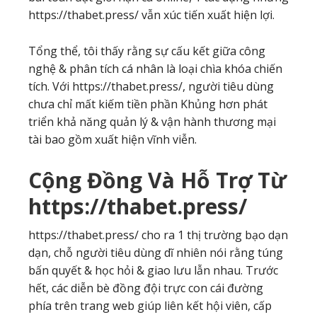
https://thabet.press/ vẫn xúc tiến xuất hiện lợi.
Tổng thể, tôi thấy rằng sự cấu kết giữa công
nghệ & phân tích cá nhân là loại chìa khóa chiến
tích. Với https://thabet.press/, người tiêu dùng
chưa chỉ mất kiếm tiền phần Khủng hơn phát
triển khả năng quản lý & vận hành thương mại
tài bao gồm xuất hiện vĩnh viễn.
Cộng Đồng Và Hỗ Trợ Từ
https://thabet.press/
https://thabet.press/ cho ra 1 thị trường bạo dạn
dạn, chỗ người tiêu dùng dĩ nhiên nói rằng túng
bấn quyết & học hỏi & giao lưu lẫn nhau. Trước
hết, các diễn bè đồng đội trực con cái đường
phía trên trang web giúp liên kết hội viên, cấp