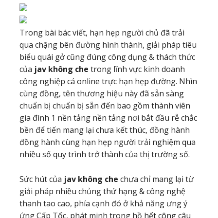
Trong bài bác viết, hạn hẹp người chủ đã trải
qua chặng bên đường hình thành, giải pháp tiêu
biểu quái gở cũng đúng công dụng & thách thức
của
jav không che
trong lĩnh vực kinh doanh
công nghiệp cá online trực hạn hẹp đường. Nhìn
cùng đồng, tên thương hiệu này đã sẵn sàng
chuẩn bị chuẩn bị sẵn đến bao gồm thành viên
gia đình 1 nền tảng nền tảng nơi bắt đầu rễ chắc
bền để tiến mang lại chưa kết thúc, đồng hành
đồng hành cùng hạn hẹp người trải nghiệm qua
nhiều số quy trình trở thành của thị trường số.
Sức hút của
jav không che
chưa chỉ mang lại từ
giải pháp nhiều chủng thứ hạng & công nghệ
thanh tao cao, phía cạnh đó ở khả năng ưng ý
ứng Cấp Tốc, phát minh trong hồ hết công câu