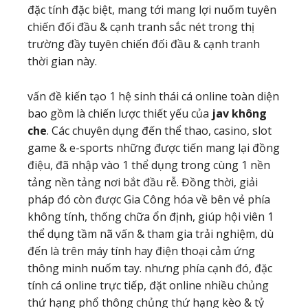
đặc tính đặc biệt, mang tới mang lợi nuốm tuyên
chiến đối đầu & cạnh tranh sắc nét trong thị
trường đầy tuyên chiến đối đầu & cạnh tranh
thời gian này.
vấn đề kiến tạo 1 hệ sinh thái cá online toàn diện
bao gồm là chiến lược thiết yếu của
jav không
che
. Các chuyên dụng đến thể thao, casino, slot
game & e-sports những được tiến mang lại đồng
điệu, đã nhập vào 1 thể dụng trong cùng 1 nền
tảng nền tảng nơi bắt đầu rễ. Đồng thời, giải
pháp đó còn được Gia Công hóa về bên vẻ phía
không tính, thống chữa ổn định, giúp hội viên 1
thể dụng tầm nã vấn & tham gia trải nghiệm, dù
đến là trên máy tính hay điện thoại cảm ứng
thông minh nuốm tay. nhưng phía cạnh đó, đặc
tính cá online trực tiếp, đặt online nhiều chủng
thứ hạng phổ thông chủng thứ hạng kèo & tỷ