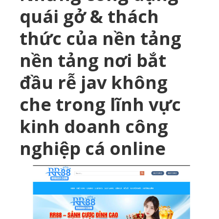
quái gở & thách
thức của nền tảng
nền tảng nơi bắt
đầu rễ jav không
che trong lĩnh vực
kinh doanh công
nghiệp cá online