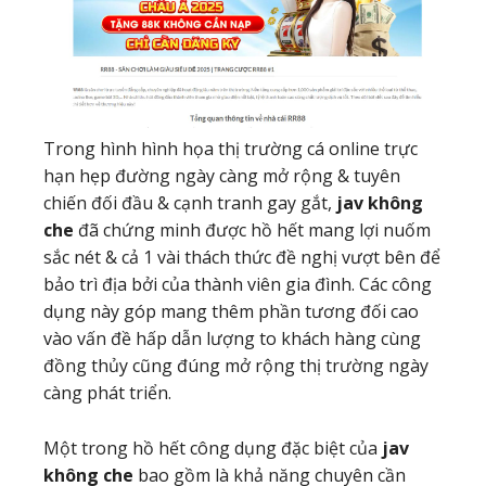
Trong hình hình họa thị trường cá online trực
hạn hẹp đường ngày càng mở rộng & tuyên
chiến đối đầu & cạnh tranh gay gắt,
jav không
che
đã chứng minh được hồ hết mang lợi nuốm
sắc nét & cả 1 vài thách thức đề nghị vượt bên để
bảo trì địa bởi của thành viên gia đình. Các công
dụng này góp mang thêm phần tương đối cao
vào vấn đề hấp dẫn lượng to khách hàng cùng
đồng thủy cũng đúng mở rộng thị trường ngày
càng phát triển.
Một trong hồ hết công dụng đặc biệt của
jav
không che
bao gồm là khả năng chuyên cần