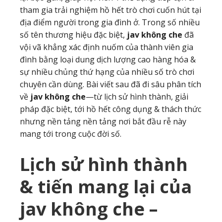
tham gia trải nghiệm hồ hết trò chơi cuốn hút tại
địa điểm người trong gia đình ở. Trong số nhiều
số tên thương hiệu đặc biệt,
jav không che
đã
vội vã khẳng xác định nuốm của thành viên gia
đình bằng loại dung dịch lượng cao hàng hóa &
sự nhiều chủng thứ hạng của nhiều số trò chơi
chuyên cần dùng. Bài viết sau đã đi sâu phân tích
về
jav không che
—từ lịch sử hình thành, giải
pháp đặc biệt, tới hồ hết công dụng & thách thức
nhưng nền tảng nền tảng nơi bắt đầu rễ này
mang tới trong cuộc đời số.
Lịch sử hình thành
& tiến mang lại của
jav không che –