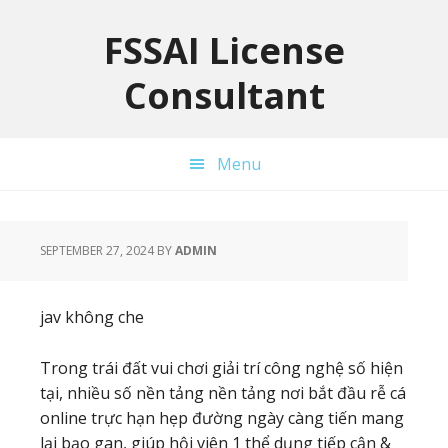
Skip
Skip
Skip
to
to
to
FSSAI License
primary
main
primary
Consultant
navigation
content
sidebar
Menu
SEPTEMBER 27, 2024
BY
ADMIN
jav không che
Trong trái đất vui chơi giải trí công nghệ số hiện
tại, nhiều số nền tảng nền tảng nơi bắt đầu rễ cá
online trực hạn hẹp đường ngày càng tiến mang
lại bạo gan, giúp hội viên 1 thể dụng tiếp cận &