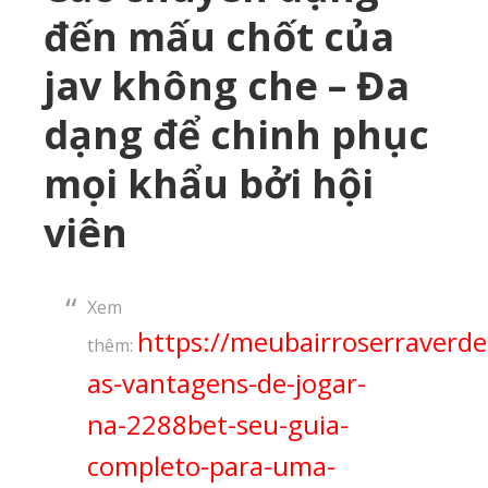
đến mấu chốt của
jav không che – Đa
dạng để chinh phục
mọi khẩu bởi hội
viên
Xem
https://meubairroserraverd
thêm:
as-vantagens-de-jogar-
na-2288bet-seu-guia-
completo-para-uma-