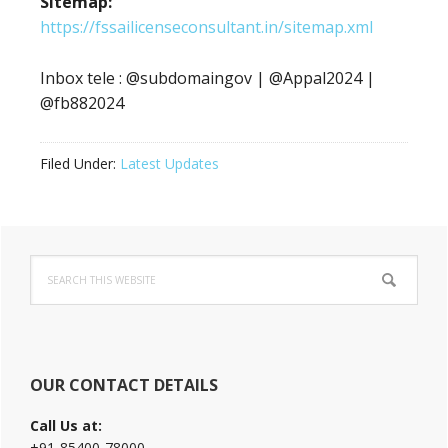
Sitemap:
https://fssailicenseconsultant.in/sitemap.xml
Inbox tele : @subdomaingov | @Appal2024 |
@fb882024
Filed Under:
Latest Updates
Primary
Search
Sidebar
this
website
OUR CONTACT DETAILS
Call Us at:
+91-85400-78000