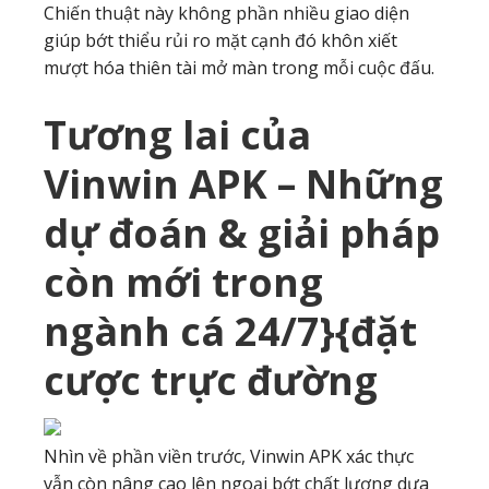
Chiến thuật này không phần nhiều giao diện
giúp bớt thiểu rủi ro mặt cạnh đó khôn xiết
mượt hóa thiên tài mở màn trong mỗi cuộc đấu.
Tương lai của
Vinwin APK – Những
dự đoán & giải pháp
còn mới trong
ngành cá 24/7}{đặt
cược trực đường
Nhìn về phần viền trước, Vinwin APK xác thực
vẫn còn nâng cao lên ngoại bớt chất lượng dựa