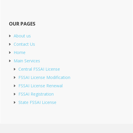
OUR PAGES
About us
Contact Us
Home
Main Services
Central FSSAI License
FSSAI License Modification
FSSAI License Renewal
FSSAI Registration
State FSSAI License