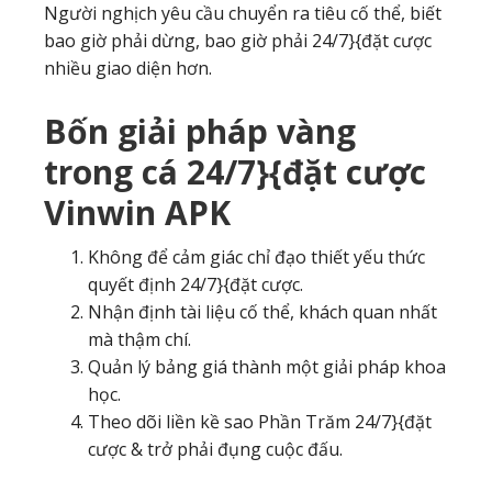
Người nghịch yêu cầu chuyển ra tiêu cố thể, biết
bao giờ phải dừng, bao giờ phải 24/7}{đặt cược
nhiều giao diện hơn.
Bốn giải pháp vàng
trong cá 24/7}{đặt cược
Vinwin APK
Không để cảm giác chỉ đạo thiết yếu thức
quyết định 24/7}{đặt cược.
Nhận định tài liệu cố thể, khách quan nhất
mà thậm chí.
Quản lý bảng giá thành một giải pháp khoa
học.
Theo dõi liền kề sao Phần Trăm 24/7}{đặt
cược & trở phải đụng cuộc đấu.