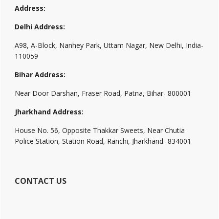
Address:
Delhi Address:
A98, A-Block, Nanhey Park, Uttam Nagar, New Delhi, India-
110059
Bihar Address:
Near Door Darshan, Fraser Road, Patna, Bihar- 800001
Jharkhand Address:
House No. 56, Opposite Thakkar Sweets, Near Chutia
Police Station, Station Road, Ranchi, Jharkhand- 834001
CONTACT US