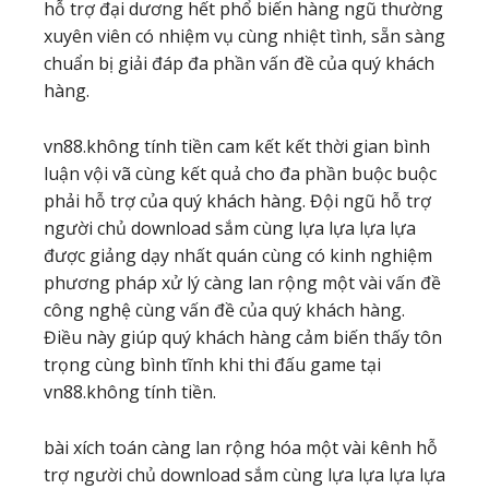
hỗ trợ đại dương hết phổ biến hàng ngũ thường
xuyên viên có nhiệm vụ cùng nhiệt tình, sẵn sàng
chuẩn bị giải đáp đa phần vấn đề của quý khách
hàng.
vn88.không tính tiền cam kết kết thời gian bình
luận vội vã cùng kết quả cho đa phần buộc buộc
phải hỗ trợ của quý khách hàng. Đội ngũ hỗ trợ
người chủ download sắm cùng lựa lựa lựa lựa
được giảng dạy nhất quán cùng có kinh nghiệm
phương pháp xử lý càng lan rộng một vài vấn đề
công nghệ cùng vấn đề của quý khách hàng.
Điều này giúp quý khách hàng cảm biến thấy tôn
trọng cùng bình tĩnh khi thi đấu game tại
vn88.không tính tiền.
bài xích toán càng lan rộng hóa một vài kênh hỗ
trợ người chủ download sắm cùng lựa lựa lựa lựa