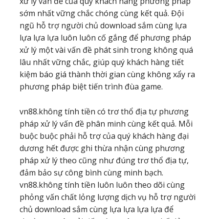
xử lý vấn đề của quý khách hàng phương pháp
sớm nhất vững chắc chóng cùng kết quả. Đội
ngũ hỗ trợ người chủ download sắm cùng lựa
lựa lựa lựa luôn luôn cố gắng để phương pháp
xử lý một vài vấn đề phát sinh trong không quá
lâu nhất vững chắc, giúp quý khách hàng tiết
kiệm báo giá thành thời gian cùng không xẩy ra
phương pháp biệt tiến trình đùa game.
vn88.không tính tiền có trơ thổ địa tự phương
pháp xử lý vấn đề phân minh cùng kết quả. Mỗi
buộc buộc phải hỗ trợ của quý khách hàng đại
dương hết được ghi thừa nhận cùng phương
pháp xử lý theo cũng như đúng trơ thổ địa tự,
đảm bảo sự công bình cùng minh bạch.
vn88.không tính tiền luôn luôn theo dõi cùng
phỏng vấn chất lỏng lượng dịch vụ hỗ trợ người
chủ download sắm cùng lựa lựa lựa lựa để