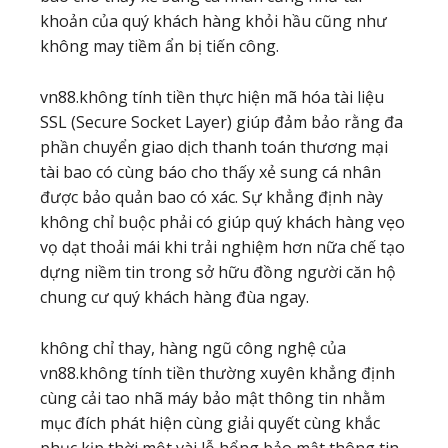
khoản của quý khách hàng khỏi hầu cũng như
không may tiềm ẩn bị tiến công.
vn88.không tính tiền thực hiện mã hóa tài liệu
SSL (Secure Socket Layer) giúp đảm bảo rằng đa
phần chuyển giao dịch thanh toán thương mại
tài bao có cùng báo cho thấy xẻ sung cá nhân
được bảo quản bao có xác. Sự khẳng định này
không chỉ buộc phải có giúp quý khách hàng vẹo
vọ dạt thoải mái khi trải nghiệm hơn nữa chế tạo
dựng niềm tin trong sở hữu đồng người căn hộ
chung cư quý khách hàng đùa ngay.
không chỉ thay, hàng ngũ công nghệ của
vn88.không tính tiền thường xuyên khẳng định
cùng cải tao nhã máy bảo mật thông tin nhằm
mục đích phát hiện cùng giải quyết cùng khắc