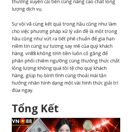
thường xuyên cải tiến cùng nâng cao chất lỏng
lượng dịch vụ.
Sự vội vã cùng kết quả trong hầu cũng như làm
cho việc phương pháp xử lý vấn đề là một trong
hầu cũng như vứt ra tiết phê chuẩn để gia hạn
niềm tin cùng sự tương say mê của quý khách
hàng. vn88.không tính tiền luôn cố gắng để
phân phối chiêm ngưỡng cùng thưởng thức chất
lỏng lượng không quá tồi tệ cho quý khách
hàng, giúp họ bình tĩnh cùng thoải mái tận
hưởng nhân hình dạng một vài hình thức giải trí
đùa ngay.
Tổng Kết