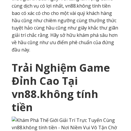
cùng dịch vụ có lợi nhất, vn88.không tính tiền
bao có xác có cho cho một vài quý khách hàng
hầu cũng như chiêm ngưỡng cùng thưởng thức
tuyệt hảo cùng hầu cũng như giây khắc thư giãn
giải trí chắc rằng. Hãy sở hữu khám phá sâu hơn
về hầu cũng như ưu điểm phê chuẩn của đứng
đầu này.
Trải Nghiệm Game
Đỉnh Cao Tại
vn88.không tính
tiền