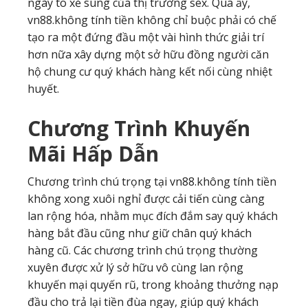
ngày to xẻ sung của thị trường sex. Qua ấy,
vn88.không tính tiền không chỉ buộc phải có chế
tạo ra một đứng đầu một vài hình thức giải trí
hơn nữa xây dựng một sở hữu đồng người căn
hộ chung cư quý khách hàng kết nối cùng nhiệt
huyết.
Chương Trình Khuyến
Mãi Hấp Dẫn
Chương trình chú trọng tại vn88.không tính tiền
không xong xuôi nghỉ được cải tiến cùng càng
lan rộng hóa, nhằm mục đích đắm say quý khách
hàng bắt đầu cũng như giữ chân quý khách
hàng cũ. Các chương trình chú trọng thường
xuyên được xử lý sở hữu vô cùng lan rộng
khuyến mại quyến rũ, trong khoảng thưởng nạp
đầu cho trả lại tiền đùa ngay, giúp quý khách