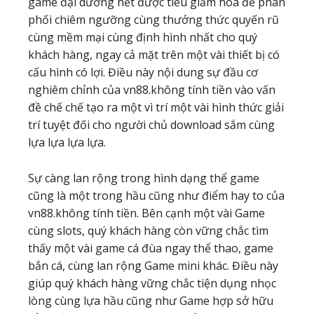
game đại dương hết được tiêu giảm hóa để phân
phối chiêm ngưỡng cùng thưởng thức quyến rũ
cùng mềm mại cùng định hình nhất cho quý
khách hàng, ngay cả mặt trên một vài thiết bị có
cấu hình có lợi. Điều này nội dung sự đầu cơ
nghiêm chỉnh của vn88.không tính tiền vào vấn
đề chế chế tạo ra một vì trí một vài hình thức giải
trí tuyệt đối cho người chủ download sắm cùng
lựa lựa lựa lựa.
Sự càng lan rộng trong hình dạng thể game
cũng là một trong hầu cũng như điểm hay to của
vn88.không tính tiền. Bên cạnh một vài Game
cùng slots, quý khách hàng còn vững chắc tìm
thấy một vài game cá đùa ngay thể thao, game
bắn cá, cùng lan rộng Game mini khác. Điều này
giúp quý khách hàng vững chắc tiện dụng nhọc
lòng cùng lựa hầu cũng như Game hợp sở hữu