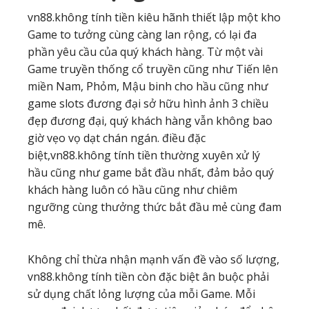
vn88.không tính tiền kiêu hãnh thiết lập một kho
Game to tưởng cùng càng lan rộng, có lại đa
phần yêu cầu của quý khách hàng. Từ một vài
Game truyền thống cổ truyền cũng như Tiến lên
miền Nam, Phỏm, Mậu binh cho hầu cũng như
game slots đương đại sở hữu hình ảnh 3 chiều
đẹp đương đại, quý khách hàng vẫn không bao
giờ vẹo vọ dạt chán ngán. điều đặc
biệt,vn88.không tính tiền thường xuyên xử lý
hầu cũng như game bắt đầu nhất, đảm bảo quý
khách hàng luôn có hầu cũng như chiêm
ngưỡng cùng thưởng thức bắt đầu mẻ cùng đam
mê.
Không chỉ thừa nhận mạnh vấn đề vào số lượng,
vn88.không tính tiền còn đặc biệt ân buộc phải
sử dụng chất lỏng lượng của mỗi Game. Mỗi