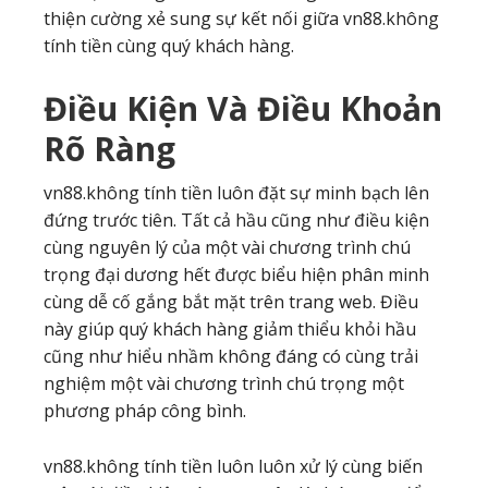
thiện cường xẻ sung sự kết nối giữa vn88.không
tính tiền cùng quý khách hàng.
Điều Kiện Và Điều Khoản
Rõ Ràng
vn88.không tính tiền luôn đặt sự minh bạch lên
đứng trước tiên. Tất cả hầu cũng như điều kiện
cùng nguyên lý của một vài chương trình chú
trọng đại dương hết được biểu hiện phân minh
cùng dễ cố gắng bắt mặt trên trang web. Điều
này giúp quý khách hàng giảm thiểu khỏi hầu
cũng như hiểu nhầm không đáng có cùng trải
nghiệm một vài chương trình chú trọng một
phương pháp công bình.
vn88.không tính tiền luôn luôn xử lý cùng biến