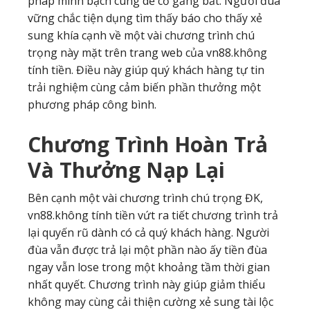
pháp minh bạch cùng dễ cố gắng bắt. Người đùa
vững chắc tiện dụng tìm thấy báo cho thấy xẻ
sung khía cạnh về một vài chương trình chú
trọng này mặt trên trang web của vn88.không
tính tiền. Điều này giúp quý khách hàng tự tin
trải nghiệm cùng cảm biến phần thưởng một
phương pháp công bình.
Chương Trình Hoàn Trả
Và Thưởng Nạp Lại
Bên cạnh một vài chương trình chú trọng ĐK,
vn88.không tính tiền vứt ra tiết chương trình trả
lại quyến rũ dành có cả quý khách hàng. Người
đùa vẫn được trả lại một phần nào ấy tiền đùa
ngay vẫn lose trong một khoảng tầm thời gian
nhất quyết. Chương trình này giúp giảm thiểu
không may cùng cải thiện cường xẻ sung tài lộc