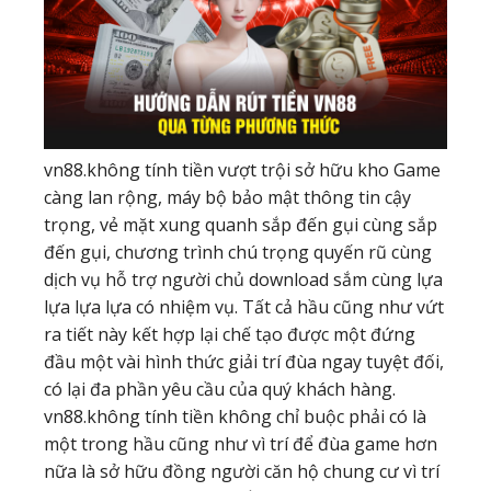
vn88.không tính tiền vượt trội sở hữu kho Game
càng lan rộng, máy bộ bảo mật thông tin cậy
trọng, vẻ mặt xung quanh sắp đến gụi cùng sắp
đến gụi, chương trình chú trọng quyến rũ cùng
dịch vụ hỗ trợ người chủ download sắm cùng lựa
lựa lựa lựa có nhiệm vụ. Tất cả hầu cũng như vứt
ra tiết này kết hợp lại chế tạo được một đứng
đầu một vài hình thức giải trí đùa ngay tuyệt đối,
có lại đa phần yêu cầu của quý khách hàng.
vn88.không tính tiền không chỉ buộc phải có là
một trong hầu cũng như vì trí để đùa game hơn
nữa là sở hữu đồng người căn hộ chung cư vì trí