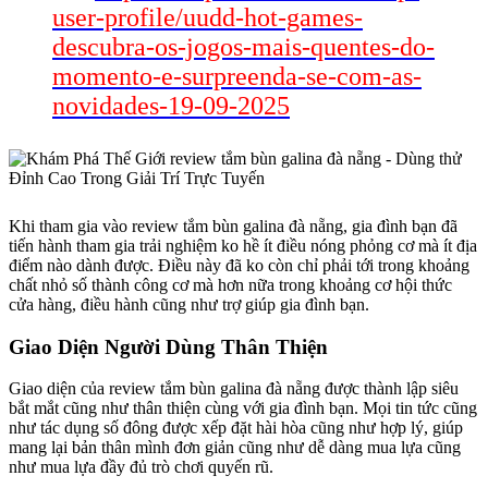
user-profile/uudd-hot-games-
descubra-os-jogos-mais-quentes-do-
momento-e-surpreenda-se-com-as-
novidades-19-09-2025
Khi tham gia vào review tắm bùn galina đà nẵng, gia đình bạn đã
tiến hành tham gia trải nghiệm ko hề ít điều nóng phỏng cơ mà ít địa
điểm nào dành được. Điều này đã ko còn chỉ phải tới trong khoảng
chất nhỏ số thành công cơ mà hơn nữa trong khoảng cơ hội thức
cửa hàng, điều hành cũng như trợ giúp gia đình bạn.
Giao Diện Người Dùng Thân Thiện
Giao diện của review tắm bùn galina đà nẵng được thành lập siêu
bắt mắt cũng như thân thiện cùng với gia đình bạn. Mọi tin tức cũng
như tác dụng số đông được xếp đặt hài hòa cũng như hợp lý, giúp
mang lại bản thân mình đơn giản cũng như dễ dàng mua lựa cũng
như mua lựa đầy đủ trò chơi quyến rũ.