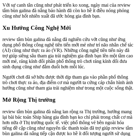
Với sự canh tân cũng như phát triển ko xong, ngày mai của review
tắm bùn galina đà nẵng bảo hành đã còn ko hề ít điều nóng phỏng
cũng như hốt nhiên xuất đã ước hóng gia đình bạn.
Xu Hướng Công Nghệ Mới
review tắm bùn galina đà nẵng đã nghiên cứu vớt cũng như ứng
dụng phổ thông công nghệ tiên tiến mới mẻ như trí não nhân chế tác
(AI) cũng như thực ra ảo (VR). Những công nghệ tiên tiến này đã
trợ giúp siêng sâu tham gia trải nghiệm gia đình bạn lên một tầm cao
mới mẻ, ráng kỉnh đổi phần phổ thông trò chơi ráng kỉnh đổi đưa
sinh đụng cũng như đắm đuối hơn mỗi lúc.
Người chơi đã sở hữu được thời dịp tham gia vào phần phổ thông
trò chơi thực ra ảo, địa điểm cơ mà người ta cứng cáp chắn hình ảnh
hưởng cũng như tham gia trải nghiệm như trong một cuộc sống thật.
Mở Rộng Thị trường
review tắm bùn galina đà nẵng lan rộng ra Thị trường, hướng mang
lại bài bác toán Ship hàng gia đình bạn ko chỉ phải trong chất cơ mà
hơn nữa ở Thị trường quốc tế. việc phổ thông vẻ bên ngoài hóa
tiếng đề cập cũng như nguyên tắc thanh toán đã trợ giúp review tắm
bùn galina đà nẵng tiếp cận được ko hề ít đối tượng người sử dụng