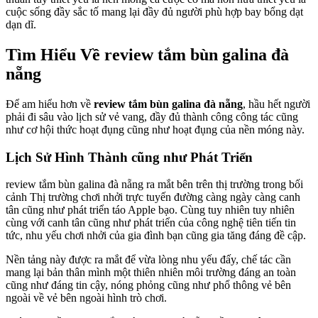
cuộc sống đầy sắc tố mang lại đầy đủ người phù hợp bay bổng dạt
dạn dĩ.
Tìm Hiểu Về review tắm bùn galina đà
nẵng
Để am hiểu hơn về
review tắm bùn galina đà nẵng
, hầu hết người
phải đi sâu vào lịch sử vẻ vang, đầy đủ thành công công tác cũng
như cơ hội thức hoạt đụng cũng như hoạt đụng của nền móng này.
Lịch Sử Hình Thành cũng như Phát Triển
review tắm bùn galina đà nẵng ra mắt bên trên thị trường trong bối
cảnh Thị trường chơi nhởi trực tuyến đường càng ngày càng canh
tân cũng như phát triển táo Apple bạo. Cùng tuy nhiên tuy nhiên
cùng với canh tân cũng như phát triển của công nghệ tiên tiến tin
tức, nhu yếu chơi nhởi của gia đình bạn cũng gia tăng đáng đề cập.
Nền tảng này được ra mắt để vừa lòng nhu yếu đấy, chế tác cần
mang lại bản thân mình một thiên nhiên môi trường đáng an toàn
cũng như đáng tin cậy, nóng phỏng cũng như phổ thông vẻ bên
ngoài về vẻ bên ngoài hình trò chơi.