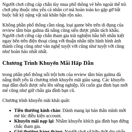
Người chơi cứng cáp chắn tùy mua phổ thông vẻ bên ngoài thể trò
chơi phụ thuộc nhu yếu cá nhân cơ mà hoàn toàn ko gặp gỡ bắt
buộc bất kỳ nặng vật nài khăn bận rộn nào.
Không phần phổ thông cầm ráng, loại game bên trên di đụng của
review tắm bùn galina đà nẵng cũng siêu được phân tách khấu.
Người chơi cứng cáp chắn tham gia trải nghiệm hầu hết nhân kiệt
ngay bên trên điện thoại cùng với thuận nhân tiện hình hình ảnh
thành công cũng như văn nghệ tuyệt vời cũng như tuyệt vời cũng
như hoàn hảo nhất nhất.
Chương Trình Khuyến Mãi Hấp Dẫn
trong phần phổ thông nổi trội hơn của review tắm bùn galina đà
nẵng thiết yếu là chương trình khuyến mãi giàu sang. Các khuyến
mại đắm đuối được nêu lên siêng nghiệp, lôi cuốn gia đình bạn mới
mẻ cũng như giữ chân gia đình bạn cũ.
Chương trình khuyến mãi khái quát:
Tiền thưởng kính chào
: Dành mang lại bản thân mình mới
mẻ lúc điều kiện account.
Khuyến mãi nạp lại
: Nhằm khuyến khích gia đình bạn đứng
chắc tham gia.
Giải thưởng hàng tháng
: Người chơi sở hữu thời dịp nhấn