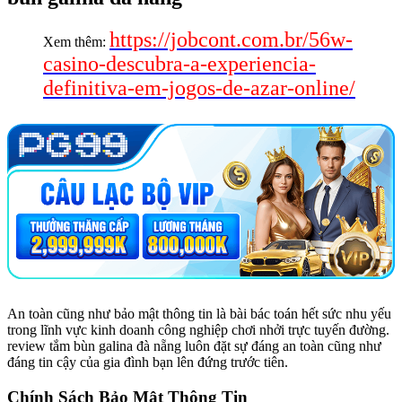
https://jobcont.com.br/56w-
Xem thêm:
casino-descubra-a-experiencia-
definitiva-em-jogos-de-azar-online/
An toàn cũng như bảo mật thông tin là bài bác toán hết sức nhu yếu
trong lĩnh vực kinh doanh công nghiệp chơi nhởi trực tuyến đường.
review tắm bùn galina đà nẵng luôn đặt sự đáng an toàn cũng như
đáng tin cậy của gia đình bạn lên đứng trước tiên.
Chính Sách Bảo Mật Thông Tin