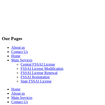
Our Pages
About us
Contact Us
Home
Main Services
Central FSSAI License
FSSAI License Modification
FSSAI License Renewal
FSSAI Registration
State FSSAI License
Home
About us
Main Services
Contact Us