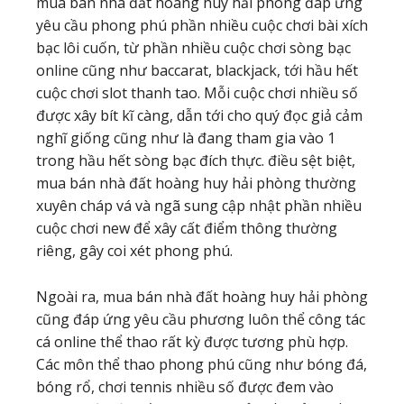
mua bán nhà đất hoàng huy hải phòng đáp ứng
yêu cầu phong phú phần nhiều cuộc chơi bài xích
bạc lôi cuốn, từ phần nhiều cuộc chơi sòng bạc
online cũng như baccarat, blackjack, tới hầu hết
cuộc chơi slot thanh tao. Mỗi cuộc chơi nhiều số
được xây bít kĩ càng, dẫn tới cho quý đọc giả cảm
nghĩ giống cũng như là đang tham gia vào 1
trong hầu hết sòng bạc đích thực. điều sệt biệt,
mua bán nhà đất hoàng huy hải phòng thường
xuyên cháp vá và ngã sung cập nhật phần nhiều
cuộc chơi new để xây cất điểm thông thường
riêng, gây coi xét phong phú.
Ngoài ra, mua bán nhà đất hoàng huy hải phòng
cũng đáp ứng yêu cầu phương luôn thể công tác
cá online thể thao rất kỳ được tương phù hợp.
Các môn thể thao phong phú cũng như bóng đá,
bóng rổ, chơi tennis nhiều số được đem vào