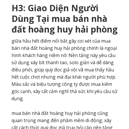
H3: Giao Diện Người
Dùng Tại mua bán nhà
đất hoàng huy hải phòng
giữa hầu hết điểm nổi bất gây coi xét của mua
bán nhà đất hoàng huy hải phòng chính là ngoại
hình khách hàng niềm nở. Nền tảng này yêu cầu
sử dụng xây bít thanh tao, solo giản và dễ dàng
điều phối, giúp quý đọc giả vội vã mua thấy hầu
hết cuộc chơi nhưng mà đại khái người phù hợp.
Màu sắc và biệu tượng công ty được mua kiếm
góc cạnh, xây cất cảm nghĩ thả sức khi yêu cầu sử
dụng.
mua bán nhà đất hoàng huy hải phòng cũng
quan trọng mang đến phầm mềm di động, xây
cất cách thức quý đọc giả truy hỏi cập nền tảng