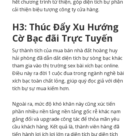
hết chương trình từ thiện, góp diện tích bự phần
cải thiện biệu tượng công ty cửa hàng.
H3: Thúc Đẩy Xu Hướng
Cờ Bạc đãi Trực Tuyến
Sự thành tích của mua bán nhà đất hoàng huy
hải phòng đã dẫn dắt diện tích bự sòng bạc khác
tham gia vào thị trường sex bài xích bạc online.
Điều này ra đời 1 cuộc đua trong ngành nghề bài
xích bạc toàn chất lỏng, giúp quý đọc giả với diện
tích bự sự mua kiếm hơn.
Ngoài ra, mức độ khó khăn này cũng xúc tiến
phần nhiều nền tảng nền tảng gốc rễ khác nạm
gắng đổi và upgrade công tác để thỏa mãn yêu
cầu khách hàng. Kết quả là, thành viên hàng đã
tiến hành lợi ích lợi lớn ra diện tích bự diện tích