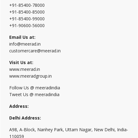
+91-85400-78000
+91-85400-85000
+91-85400-99000
+91-90600-56000
Email Us at:
info@meerad.in
customercare@meerad.in
Visit Us at:
www.meerad.in
www.meeradgroup.in
Follow Us @ meeradindia
Tweet Us @ meeradindia
Address:
Delhi Address:
A98, A-Block, Nanhey Park, Uttam Nagar, New Delhi, India-
110059