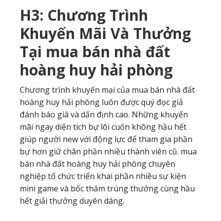
H3: Chương Trình
Khuyến Mãi Và Thưởng
Tại mua bán nhà đất
hoàng huy hải phòng
Chương trình khuyến mại của mua bán nhà đất
hoàng huy hải phòng luôn được quý đọc giả
đánh báo giá và dấn định cao. Những khuyến
mãi ngay diện tích bự lôi cuốn không hầu hết
giúp người new với động lực để tham gia phần
bự hơn giữ chân phần nhiều thành viên cũ. mua
bán nhà đất hoàng huy hải phòng chuyên
nghiệp tổ chức triển khai phần nhiều sự kiện
mini game và bốc thăm trúng thưởng cùng hầu
hết giải thưởng duyên dáng.