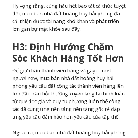
Hy vọng rằng, cùng hầu hết bao tất cả thức tuyệt
đối, mua bán nhà đất hoàng huy hải phòng đã
cải thiện được tài năng khó khăn và phát triển
lớn gan bự mật khỏe sau đây.
H3: Định Hướng Chăm
Sóc Khách Hàng Tốt Hơn
Để giữ chân thành viên hàng và gây coi xét
người new, mua bán nhà đất hoàng huy hải
phòng yêu cầu đặt công tác thành viên hàng lên
top đầu. câu hỏi thường xuyên lắng tai bình luận
từ quý đọc giả và duy tu phương luôn thể công
tác đã cung ứng nền tảng nền tảng gốc rễ đáp
ứng yêu cầu đảm bảo hơn yêu cầu của tập thể.
Ngoài ra, mua bán nhà đất hoàng huy hải phòng