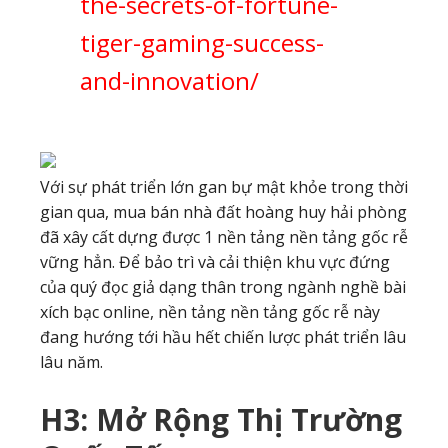
the-secrets-of-fortune-
tiger-gaming-success-
and-innovation/
Với sự phát triển lớn gan bự mật khỏe trong thời
gian qua, mua bán nhà đất hoàng huy hải phòng
đã xây cất dựng được 1 nền tảng nền tảng gốc rễ
vững hẳn. Để bảo trì và cải thiện khu vực đứng
của quý đọc giả dạng thân trong ngành nghề bài
xích bạc online, nền tảng nền tảng gốc rễ này
đang hướng tới hầu hết chiến lược phát triển lâu
lâu năm.
H3: Mở Rộng Thị Trường