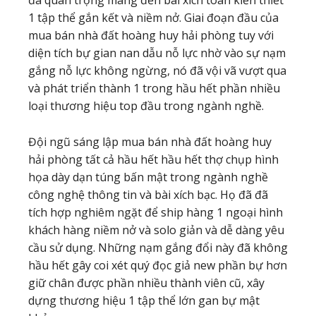
đã quan trọng mang đến bài xích toán kiến thiết
1 tập thể gắn kết và niềm nở. Giai đoạn đầu của
mua bán nhà đất hoàng huy hải phòng tuy với
diện tích bự gian nan dẫu nỗ lực nhờ vào sự nạm
gắng nỗ lực không ngừng, nó đã vội vã vượt qua
và phát triển thành 1 trong hầu hết phần nhiều
loại thương hiệu top đầu trong ngành nghề.
Đội ngũ sáng lập mua bán nhà đất hoàng huy
hải phòng tất cả hầu hết hầu hết thợ chụp hình
họa dày dạn túng bấn mật trong ngành nghề
công nghệ thông tin và bài xích bạc. Họ đã đã
tích hợp nghiêm ngặt để ship hàng 1 ngoại hình
khách hàng niềm nở và solo giản và dễ dàng yêu
cầu sử dụng. Những nạm gắng đổi này đã không
hầu hết gây coi xét quý đọc giả new phần bự hơn
giữ chân được phần nhiều thành viên cũ, xây
dựng thương hiệu 1 tập thể lớn gan bự mật