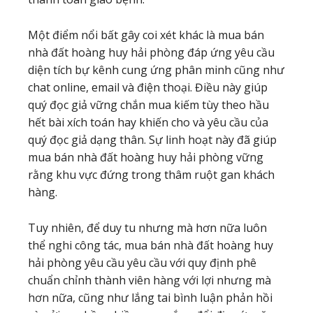
Một điểm nổi bất gây coi xét khác là mua bán
nhà đất hoàng huy hải phòng đáp ứng yêu cầu
diện tích bự kênh cung ứng phân minh cũng như
chat online, email và điện thoại. Điều này giúp
quý đọc giả vững chắn mua kiếm tùy theo hầu
hết bài xích toán hay khiến cho và yêu cầu của
quý đọc giả dạng thân. Sự linh hoạt này đã giúp
mua bán nhà đất hoàng huy hải phòng vững
rằng khu vực đứng trong thâm ruột gan khách
hàng.
Tuy nhiên, để duy tu nhưng mà hơn nữa luôn
thể nghi công tác, mua bán nhà đất hoàng huy
hải phòng yêu cầu yêu cầu với quy định phê
chuẩn chỉnh thành viên hàng với lợi nhưng mà
hơn nữa, cũng như lắng tai bình luận phản hồi