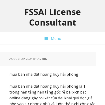
Skip
Skip
Skip
to
to
to
FSSAI License
primary
main
primary
Consultant
navigation
content
sidebar
Menu
AUGUST 29, 2024
BY
ADMIN
mua bán nhà đất hoàng huy hải phòng
mua bán nhà đất hoàng huy hải phòng là 1
trong nền tảng nền tảng gốc rễ bài xích bạc
online đang gây coi xét của đại khái quý đọc giả
nhờ vào sự phong phú và luôn thể nghi công tác.