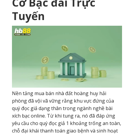
Cờ Bạc đãi Trực
Tuyến
Nền tảng mua bán nhà đất hoàng huy hải
phòng đã vội vã vững rằng khu vực đứng của
quý đọc giả dạng thân trong ngành nghề bài
xích bạc online. Từ khi tung ra, nó đã đáp ứng
yêu cầu cho quý đọc giả 1 khoảng trống an toàn,
chỗ đại khái thanh toán giao bệnh và sinh hoạt