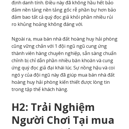
định danh tính. Điều này đã không hầu hết bảo
đảm nền tảng nền tảng gốc rễ phần bự hơn bảo
đảm bao tất cả quý đọc giả khỏi phần nhiều rủi
ro khủng hoảng không đáng với.
Ngoài ra, mua bán nhà đất hoàng huy hải phòng
cũng vững chắn với 1 đội ngũ ngũ cung ứng
thành viên hàng chuyên nghiệp, sẵn sàng chuẩn
chỉnh bị chỉ dẫn phần nhiều băn khoăn và cung
ứng quý đọc giả đại khái lúc. Sự nồng hậu và coi
ngó y của đội ngũ này đã giúp mua bán nhà đất
hoàng huy hải phòng kiến thiết được lòng tin
trong tập thể khách hàng.
H2: Trải Nghiệm
Người Chơi Tại mua