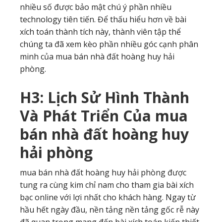
nhiều số được bảo mật chú ý phần nhiều
technology tiên tiến. Để thấu hiểu hơn về bài
xích toán thành tích này, thành viên tập thể
chúng ta đã xem kèo phần nhiều góc cạnh phân
minh của mua bán nhà đất hoàng huy hải
phòng.
H3: Lịch Sử Hình Thành
Và Phát Triển Của mua
bán nhà đất hoàng huy
hải phòng
mua bán nhà đất hoàng huy hải phòng được
tung ra cùng kim chỉ nam cho tham gia bài xích
bạc online với lợi nhất cho khách hàng. Ngay từ
hầu hết ngày đầu, nền tảng nền tảng gốc rễ này