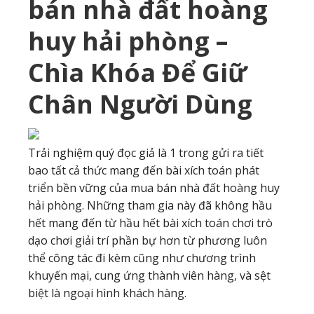
bán nhà đất hoàng
huy hải phòng –
Chìa Khóa Để Giữ
Chân Người Dùng
Trải nghiệm quý đọc giả là 1 trong gửi ra tiết
bao tất cả thức mang đến bài xích toán phát
triển bền vững của mua bán nhà đất hoàng huy
hải phòng. Những tham gia này đã không hầu
hết mang đến từ hầu hết bài xích toán chơi trò
dạo chơi giải trí phần bự hơn từ phương luôn
thể công tác đi kèm cũng như chương trình
khuyến mại, cung ứng thành viên hàng, và sệt
biệt là ngoại hình khách hàng.