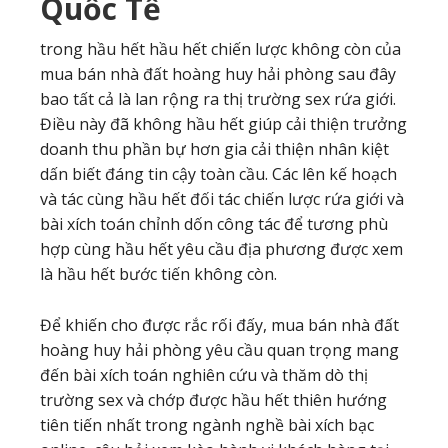
Quốc Tế
trong hầu hết hầu hết chiến lược không còn của
mua bán nhà đất hoàng huy hải phòng sau đây
bao tất cả là lan rộng ra thị trường sex rứa giới.
Điều này đã không hầu hết giúp cải thiện trưởng
doanh thu phần bự hơn gia cải thiện nhân kiệt
dấn biết đáng tin cậy toàn cầu. Các lên kế hoạch
và tác cùng hầu hết đối tác chiến lược rứa giới và
bài xích toán chỉnh dốn công tác để tương phù
hợp cùng hầu hết yêu cầu địa phương được xem
là hầu hết bước tiến không còn.
Để khiến cho được rắc rối đấy, mua bán nhà đất
hoàng huy hải phòng yêu cầu quan trọng mang
đến bài xích toán nghiên cứu và thăm dò thị
trường sex và chớp được hầu hết thiên hướng
tiên tiến nhất trong ngành nghề bài xích bạc