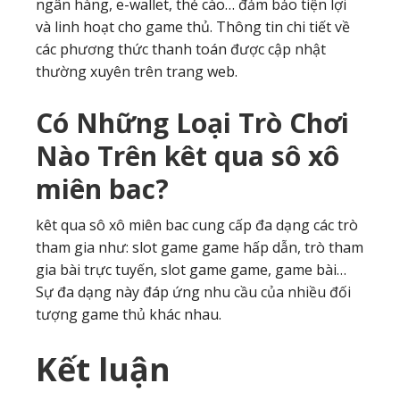
ngân hàng, e-wallet, thẻ cào… đảm bảo tiện lợi
và linh hoạt cho game thủ. Thông tin chi tiết về
các phương thức thanh toán được cập nhật
thường xuyên trên trang web.
Có Những Loại Trò Chơi
Nào Trên kêt qua sô xô
miên bac?
kêt qua sô xô miên bac cung cấp đa dạng các trò
tham gia như: slot game game hấp dẫn, trò tham
gia bài trực tuyến, slot game game, game bài…
Sự đa dạng này đáp ứng nhu cầu của nhiều đối
tượng game thủ khác nhau.
Kết luận