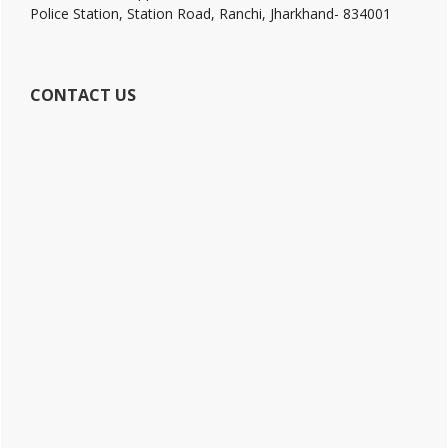
Police Station, Station Road, Ranchi, Jharkhand- 834001
CONTACT US