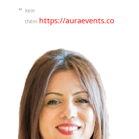
Xem
https://auraevents.co
thêm: