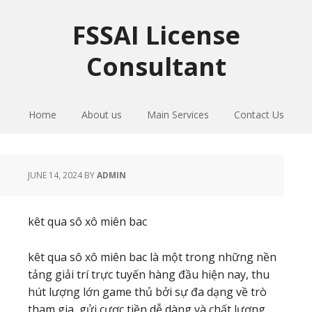
Skip
Skip
Skip
to
to
to
FSSAI License
primary
main
primary
Consultant
navigation
content
sidebar
Home
About us
Main Services
Contact Us
JUNE 14, 2024
BY
ADMIN
kêt qua sô xô miên bac
kêt qua sô xô miên bac là một trong những nền
tảng giải trí trực tuyến hàng đầu hiện nay, thu
hút lượng lớn game thủ bởi sự đa dạng về trò
tham gia, gửi cược tiền dễ dàng và chất lượng