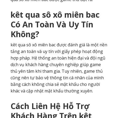
kêt qua sô xô miên bac
Có An Toàn Và Uy Tín
Không?
kêt qua sô xô miên bac được đánh giá là một nền
tảng an toàn và uy tín với giấy phép hoạt động
hợp pháp. Hệ thống an toàn hiện đại và đội ngũ
dịch vụ khách hàng chuyên nghiệp giúp game
thủ yên tâm khi tham gia. Tuy nhiên, game thủ
cũng nên tự bảo vệ thông tin cá nhân của mình
bằng cách không chia sẻ mật khẩu cho người
khác và cập nhật mật khẩu thường xuyên.
Cách Liên Hệ Hỗ Trợ
Khách Hàng Trên kêt