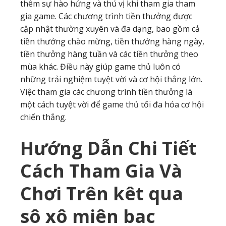
thêm sự hào hứng và thú vị khi tham gia tham
gia game. Các chương trình tiền thưởng được
cập nhật thường xuyên và đa dạng, bao gồm cả
tiền thưởng chào mừng, tiền thưởng hàng ngày,
tiền thưởng hàng tuần và các tiền thưởng theo
mùa khác. Điều này giúp game thủ luôn có
những trải nghiệm tuyệt vời và cơ hội thắng lớn.
Việc tham gia các chương trình tiền thưởng là
một cách tuyệt vời để game thủ tối đa hóa cơ hội
chiến thắng.
Hướng Dẫn Chi Tiết
Cách Tham Gia Và
Chơi Trên kêt qua
sô xô miên bac