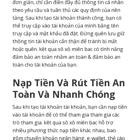
đơn giản, chỉ cần điền đầy đủ thông tin cá nhân
theo yêu cầu và tuân thủ các quy định của nền
tảng. Sau khi tạo tài khoản thành công, bạn có
thể truy cập vào tài khoản của mình bằng tên
truy cập và mật khẩu đã đặt. Đừng quên lưu giữ
thông tin tài khoản cẩn thận để tránh bị mất
hoặc quên. kêt qua sô xô miên bac có tính năng
đảm bảo an toàn nhằm an toàn & đảm bảo an
toàn cho tài khoản của bạn.
Nạp Tiền Và Rút Tiền An
Toàn Và Nhanh Chóng
Sau khi tạo tài khoản tài khoản, bạn cần nạp tiền
vào tài khoản để có thể tham gia tham gia các
trò tham gia. kêt qua sô xô miên bac hỗ trợ
nhiều phương thức nạp tiền khác nhau, bao
gồm chuyển khoản ngân hàng, e-wallet, thẻ cào