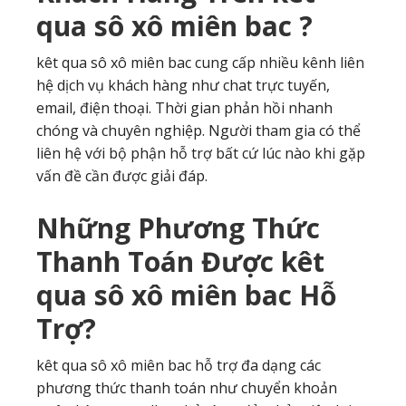
qua sô xô miên bac ?
kêt qua sô xô miên bac cung cấp nhiều kênh liên
hệ dịch vụ khách hàng như chat trực tuyến,
email, điện thoại. Thời gian phản hồi nhanh
chóng và chuyên nghiệp. Người tham gia có thể
liên hệ với bộ phận hỗ trợ bất cứ lúc nào khi gặp
vấn đề cần được giải đáp.
Những Phương Thức
Thanh Toán Được kêt
qua sô xô miên bac Hỗ
Trợ?
kêt qua sô xô miên bac hỗ trợ đa dạng các
phương thức thanh toán như chuyển khoản