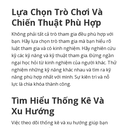
Lựa Chọn Trò Chơi Và
Chiến Thuật Phù Hợp
Không phải tất cả trò tham gia đều phù hợp với
bạn. Hãy lựa chọn trò tham gia mà bạn hiểu rõ
luật tham gia và có kinh nghiệm. Hãy nghiên cứu
kỹ các kỹ năng và kỹ thuật tham gia. Đừng ngần
ngại học hỏi từ kinh nghiệm của người khác. Thử
nghiệm những kỹ năng khác nhau và tìm ra kỹ
năng phù hợp nhất với mình. Sự kiên trì và nỗ
lực là chìa khóa thành công.
Tìm Hiểu Thống Kê Và
Xu Hướng
Việc theo dõi thống kê và xu hướng giúp bạn