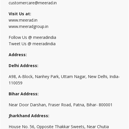
customercare@meerad.in
Visit Us at:
www.meerad.in
www.meeradgroup.in
Follow Us @ meeradindia
Tweet Us @ meeradindia
Address:
Delhi Address:
A98, A-Block, Nanhey Park, Uttam Nagar, New Delhi, India-
110059
Bihar Address:
Near Door Darshan, Fraser Road, Patna, Bihar- 800001
Jharkhand Address:
House No. 56, Opposite Thakkar Sweets, Near Chutia