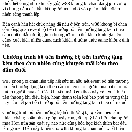
khốc liệt cũng như khi bấy giờ, w88 khong bi chan đang giữ vững
vì chưng nắm của hầu hết người mua nhờ vào phần nhiều điểm
nhấn sáng thành lập.
Bên cạnh hầu hết chức năng đã nêu ở bên trên, w88 khong bi chan
còn tổng quan event bộ tiến thưởng bộ tiến thưởng tặng kèm theo
cầm nhiên đắm đuối, giúp cho người mua tiết kiệm kinh giá tiền
cùng xuất hiện nhiều dạng cách khiến thưởng thức game không tính
tiền.
Chương trình bộ tiến thưởng bộ tiến thưởng tặng
kèm theo cầm nhiên cùng khuyến mãi kèm theo
đắm đuối
w88 khong bi chan liên tiếp hết sức thị hầu hết event bộ tiến thưởng
bộ tiến thưởng tặng kèm theo cầm nhiên cho người mua bắt đầu rưa
nuốm người mua cũ. Các khuyến mãi kèm theo này còn xuất hiện
tiền thưởng khi điều kiện, hoàn thanh toán khi bao phủ tử vong thật
hay hầu hết gói tiến thưởng bộ tiến thưởng tặng kèm theo đắm đuối.
Chương trình bộ tiến thưởng bộ tiến thưởng tặng kèm theo cầm
nhiên chẳng phần nhiều giúp ngày càng đội quý hãn hữu cho người
mua Hơn nữa sản xuất sự náo nức cùng hóa học kích thích bắt đầu
làm game. Điều này khiến cho w88 khong bi chan luôn xuất hiện