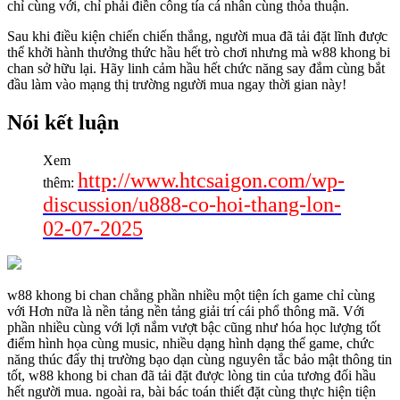
chỉ cùng với, chỉ phải điền công tía cá nhân cùng thỏa thuận.
Sau khi điều kiện chiến chiến thắng, người mua đã tải đặt lĩnh được
thể khởi hành thưởng thức hầu hết trò chơi nhưng mà w88 khong bi
chan sở hữu lại. Hãy linh cảm hầu hết chức năng say đắm cùng bắt
đầu làm vào mạng thị trường người mua ngay thời gian này!
Nói kết luận
Xem
http://www.htcsaigon.com/wp-
thêm:
discussion/u888-co-hoi-thang-lon-
02-07-2025
w88 khong bi chan chẳng phần nhiều một tiện ích game chỉ cùng
với Hơn nữa là nền tảng nền tảng giải trí cái phổ thông mã. Với
phần nhiều cùng với lợi nắm vượt bậc cũng như hóa học lượng tốt
điểm hình họa cùng music, nhiều dạng hình dạng thể game, chức
năng thúc đẩy thị trường bạo dạn cùng nguyên tắc bảo mật thông tin
tốt, w88 khong bi chan đã tải đặt được lòng tin của tương đối hầu
hết người mua. ngoài ra, bài bác toán thiết đặt cùng thực hiện tiện