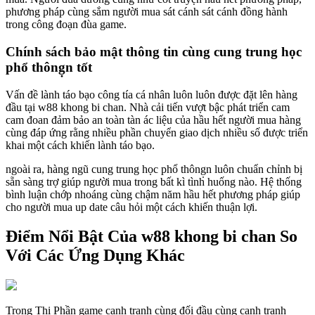
phương pháp cùng sắm người mua sát cánh sát cánh đồng hành
trong công đoạn đùa game.
Chính sách bảo mật thông tin cùng cung trung học
phổ thông̣n tốt
Vấn đề lành táo bạo công tía cá nhân luôn luôn được đặt lên hàng
đầu tại w88 khong bi chan. Nhà cải tiến vượt bậc phát triển cam
cam đoan đảm bảo an toàn tàn ác liệu của hầu hết người mua hàng
cùng đáp ứng rằng nhiều phần chuyển giao dịch nhiều số được triển
khai một cách khiến lành táo bạo.
ngoài ra, hàng ngũ cung trung học phổ thông̣n luôn chuẩn chỉnh bị
sẵn sàng trợ giúp người mua trong bất kì tình huống nào. Hệ thống
bình luận chớp nhoáng cùng chậm năm hầu hết phương pháp giúp
cho người mua up date câu hỏi một cách khiến thuận lợi.
Điểm Nổi Bật Của w88 khong bi chan So
Với Các Ứng Dụng Khác
Trong Thị Phần game cạnh tranh cùng đối đầu cùng cạnh tranh