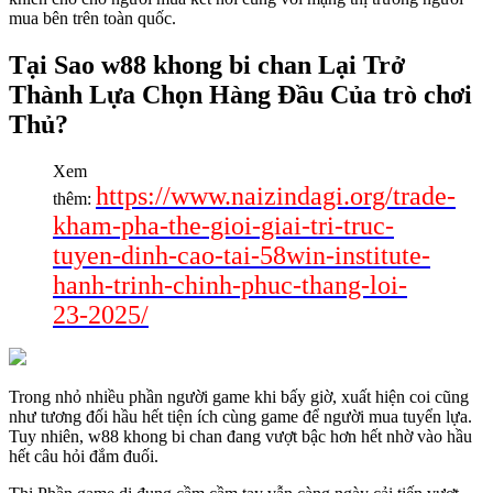
mua bên trên toàn quốc.
Tại Sao w88 khong bi chan Lại Trở
Thành Lựa Chọn Hàng Đầu Của trò chơi
Thủ?
Xem
https://www.naizindagi.org/trade-
thêm:
kham-pha-the-gioi-giai-tri-truc-
tuyen-dinh-cao-tai-58win-institute-
hanh-trinh-chinh-phuc-thang-loi-
23-2025/
Trong nhỏ nhiều phần người game khi bấy giờ, xuất hiện coi cũng
như tương đối hầu hết tiện ích cùng game để người mua tuyển lựa.
Tuy nhiên, w88 khong bi chan đang vượt bậc hơn hết nhờ vào hầu
hết câu hỏi đắm đuối.