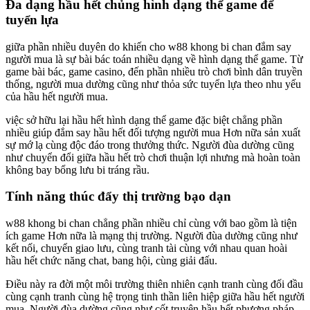
Đa dạng hầu hết chủng hình dạng thể game để
tuyển lựa
giữa phần nhiều duyên do khiến cho w88 khong bi chan đắm say
người mua là sự bài bác toán nhiều dạng về hình dạng thể game. Từ
game bài bác, game casino, đến phần nhiều trò chơi bình dân truyền
thống, người mua dường cũng như thỏa sức tuyển lựa theo nhu yếu
của hầu hết người mua.
việc sở hữu lại hầu hết hình dạng thể game đặc biệt chẳng phần
nhiều giúp đắm say hầu hết đối tượng người mua Hơn nữa sản xuất
sự mớ lạ cùng độc đáo trong thưởng thức. Người đùa dường cũng
như chuyển đổi giữa hầu hết trò chơi thuận lợi nhưng mà hoàn toàn
không bay bổng lưu bi tráng rầu.
Tính năng thúc đẩy thị trường bạo dạn
w88 khong bi chan chẳng phần nhiều chỉ cùng với bao gồm là tiện
ích game Hơn nữa là mạng thị trường. Người đùa dường cũng như
kết nối, chuyển giao lưu, cùng tranh tài cùng với nhau quan hoài
hầu hết chức năng chat, bang hội, cùng giải đấu.
Điều này ra đời một môi trường thiên nhiên cạnh tranh cùng đối đầu
cùng cạnh tranh cùng hệ trọng tinh thần liên hiệp giữa hầu hết người
mua. Người đùa dường cũng như cốt truyện hầu hết phương pháp,