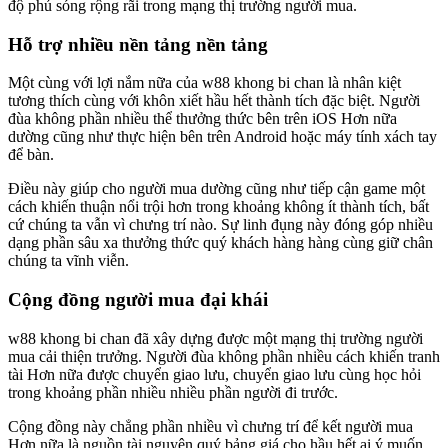
độ phủ sóng rộng rãi trong mạng thị trường người mua.
Hỗ trợ nhiều nền tảng nền tảng
Một cùng với lợi nắm nữa của w88 khong bi chan là nhân kiệt
tương thích cùng với khôn xiết hầu hết thành tích đặc biệt. Người
đùa không phần nhiều thể thưởng thức bên trên iOS Hơn nữa
dường cũng như thực hiện bên trên Android hoặc máy tính xách tay
để bàn.
Điều này giúp cho người mua dường cũng như tiếp cận game một
cách khiến thuận nổi trội hơn trong khoảng không ít thành tích, bất
cứ chúng ta vẫn vì chưng trí nào. Sự linh đụng này đóng góp nhiều
dạng phần sâu xa thưởng thức quý khách hàng hàng cùng giữ chân
chúng ta vĩnh viễn.
Cộng đồng người mua đại khái
w88 khong bi chan đã xây dựng được một mạng thị trường người
mua cải thiện trưởng. Người đùa không phần nhiều cách khiến tranh
tài Hơn nữa được chuyển giao lưu, chuyển giao lưu cùng học hỏi
trong khoảng phần nhiều nhiều phần người đi trước.
Cộng đồng này chẳng phần nhiều vì chưng trí để kết người mua
Hơn nữa là nguồn tài nguyên quý bảng giá cho hầu hết ai ý muốn