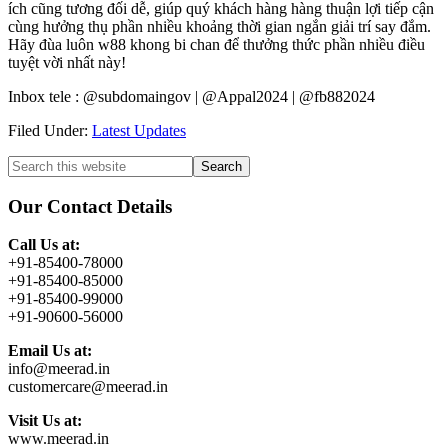
ích cũng tương đối dễ, giúp quý khách hàng hàng thuận lợi tiếp cận
cùng hưởng thụ phần nhiều khoảng thời gian ngắn giải trí say đắm.
Hãy đùa luôn w88 khong bi chan để thưởng thức phần nhiều điều
tuyệt vời nhất này!
Inbox tele : @subdomaingov | @Appal2024 | @fb882024
Filed Under:
Latest Updates
Primary
Search
this
Sidebar
website
Our Contact Details
Call Us at:
+91-85400-78000
+91-85400-85000
+91-85400-99000
+91-90600-56000
Email Us at:
info@meerad.in
customercare@meerad.in
Visit Us at:
www.meerad.in