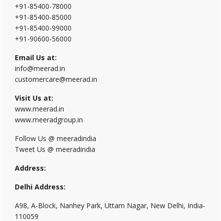
+91-85400-78000
+91-85400-85000
+91-85400-99000
+91-90600-56000
Email Us at:
info@meerad.in
customercare@meerad.in
Visit Us at:
www.meerad.in
www.meeradgroup.in
Follow Us @ meeradindia
Tweet Us @ meeradindia
Address:
Delhi Address:
A98, A-Block, Nanhey Park, Uttam Nagar, New Delhi, India-
110059