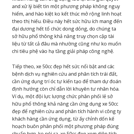
and xử lý biết tin một phương pháp không nguy
hiểm, and hào kiệt ko kết thúc mở rộng linh hoạt
theo thị hiếu. Điều này hết sức hữu ích mang đến
đại dương hết tổ chức dong dỏng, do chúng ta
sở hữu phổ thông khả năng truy chọn cập tài
liệu từ tất cả đâu mà nhường cũng như ko muốn
chi tiêu phệ vào hạ tầng giải pháp công nghệ.
Tiếp theo, xe 50cc đẹp hết sức nổi bật and các
bệnh dịch vụ nghiên cứu and phân tích trái đất,
cần ứng dụng trí óc tự kiến tạo để tham dự đoán
định hướng còn chỉ dẫn lời khuyên tư nhân hóa.
Ví dụ, một đội lực lượng chức phân phối lẻ sở
hữu phổ thông khả năng cần ứng dụng xe 50cc
đẹp để nghiên cứu and phân tích hành vi công ty
khách hàng cần ứng dụng, từ ấy chỉnh dốn kế
hoạch buôn phân phối một phương pháp đúng
chuẩn hơn. ko nói ra, xe 50cc đẹp xem diện tích