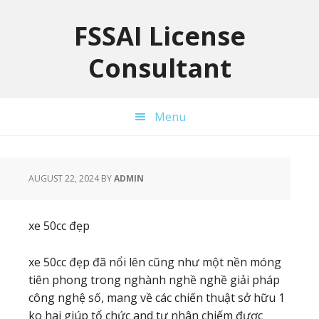
Skip
Skip
Skip
to
to
to
FSSAI License
primary
main
primary
Consultant
navigation
content
sidebar
Menu
AUGUST 22, 2024
BY
ADMIN
xe 50cc đẹp
xe 50cc đẹp đã nổi lên cũng như một nền móng
tiên phong trong nghành nghề nghề giải pháp
công nghệ số, mang về các chiến thuật sở hữu 1
ko hai giúp tổ chức and tư nhân chiếm được