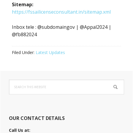
Sitemap:
https://fssailicenseconsultant.in/sitemap.xml
Inbox tele : @subdomaingov | @Appal2024 |
@fb882024
Filed Under:
Latest Updates
Primary
Search
Sidebar
this
website
OUR CONTACT DETAILS
Call Us at: