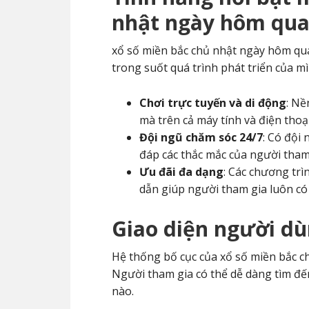
nhật ngày hôm qua
xổ số miền bắc chủ nhật ngày hôm qu
trong suốt quá trình phát triển của mì
Chơi trực tuyến và di động
: Nề
mà trên cả máy tính và điện thoạ
Đội ngũ chăm sóc 24/7
: Có đội
đáp các thắc mắc của người tham 
Ưu đãi đa dạng
: Các chương tr
dẫn giúp người tham gia luôn có
Giao diện người dù
Hệ thống bố cục của xổ số miền bắc c
Người tham gia có thể dễ dàng tìm đế
nào.