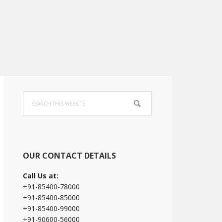
Primary
Search
Sidebar
this
website
OUR CONTACT DETAILS
Call Us at:
+91-85400-78000
+91-85400-85000
+91-85400-99000
+91-90600-56000