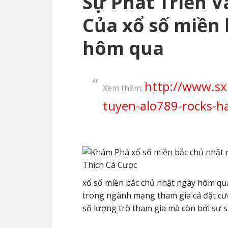
Sự Phát Triển V
Của xổ số miền
hôm qua
http://www.sx
Xem thêm:
tuyen-alo789-rocks-
xổ số miền bắc chủ nhật ngày hôm qu
trong ngành mạng tham gia cá đặt cược
số lượng trò tham gia mà còn bởi sự 