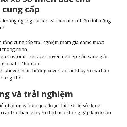
 cung cấp
a không ngừng cải tiến và thêm mới nhiều tính năng
nh.
n tảng cung cấp trải nghiệm tham gia game mượt
i thông minh.
 ngũ Customer service chuyên nghiệp, sẵn sàng giải
gia bất cứ lúc nào.
ình khuyến mãi thường xuyên và các khuyến mãi hấp
 hứng khởi.
ng và trải nghiệm
hủ nhật ngày hôm qua được thiết kế dễ sử dụng.
n các trò tham gia yêu thích mà không gặp khó khăn