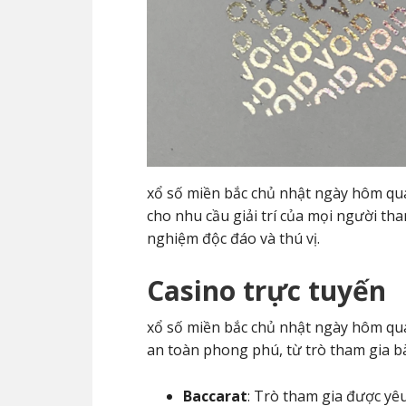
xổ số miền bắc chủ nhật ngày hôm qua
cho nhu cầu giải trí của mọi người tha
nghiệm độc đáo và thú vị.
Casino trực tuyến
xổ số miền bắc chủ nhật ngày hôm qua 
an toàn phong phú, từ trò tham gia bà
Baccarat
: Trò tham gia được yêu