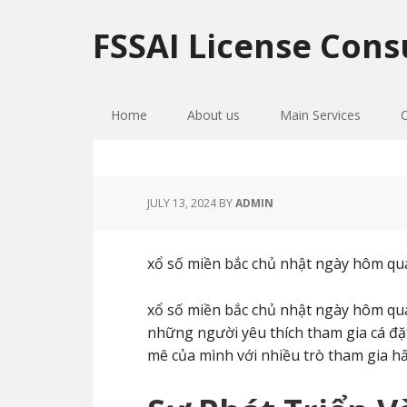
Skip
Skip
Skip
to
to
to
FSSAI License Cons
primary
main
primary
navigation
content
sidebar
Home
About us
Main Services
JULY 13, 2024
BY
ADMIN
xổ số miền bắc chủ nhật ngày hôm qu
xổ số miền bắc chủ nhật ngày hôm qua
những người yêu thích tham gia cá đặ
mê của mình với nhiều trò tham gia h