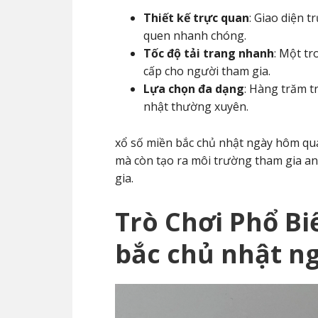
Thiết kế trực quan
: Giao diện 
quen nhanh chóng.
Tốc độ tải trang nhanh
: Một t
cấp cho người tham gia.
Lựa chọn đa dạng
: Hàng trăm t
nhật thường xuyên.
xổ số miền bắc chủ nhật ngày hôm qua
mà còn tạo ra môi trường tham gia an
gia.
Trò Chơi Phổ Bi
bắc chủ nhật n