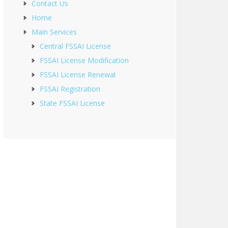
Contact Us
Home
Main Services
Central FSSAI License
FSSAI License Modification
FSSAI License Renewal
FSSAI Registration
State FSSAI License