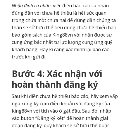
Nhận định cá nhân:
việc điền báo cáo cá nhân
đúng đắn với chưa hề thiếu là hết sức quan
trọng chứa một chưa hai để đúng đắn chúng ta
thân sẽ sở hữu thể tiêu dùng chưa hề thiếu bao
bao gồm sách của King88vn với nhận được sự
cung ứng bậc nhất từ lực lượng cung ứng quý
khách hàng. Hãy kĩ càng xác minh lại báo cáo
trước khi gửi đi.
Bước 4: Xác nhận với
hoàn thành đăng ký
Sau khi điền chưa hề thiếu báo cáo, hãy xem vấp
ngã xung kỹ cụm điều khoản với đăng ký của
King88vn với tích vào ô gật đầu. Sau đó, nhấp
vào buton “Đăng ký kết” để hoàn thành giai
đoạn đăng ký. quý khách sẽ sở hữu thể buộc