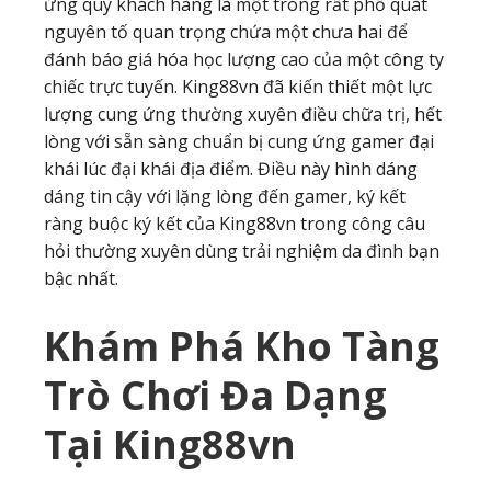
ứng quý khách hàng là một trong rất phổ quát
nguyên tố quan trọng chứa một chưa hai để
đánh báo giá hóa học lượng cao của một công ty
chiếc trực tuyến. King88vn đã kiến thiết một lực
lượng cung ứng thường xuyên điều chữa trị, hết
lòng với sẵn sàng chuẩn bị cung ứng gamer đại
khái lúc đại khái địa điểm. Điều này hình dáng
dáng tin cậy với lặng lòng đến gamer, ký kết
ràng buộc ký kết của King88vn trong công câu
hỏi thường xuyên dùng trải nghiệm da đình bạn
bậc nhất.
Khám Phá Kho Tàng
Trò Chơi Đa Dạng
Tại King88vn