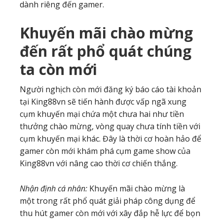
dành riêng đến gamer.
Khuyến mãi chào mừng
đến rất phổ quát chúng
ta còn mới
Người nghịch còn mới đăng ký báo cáo tài khoản
tại King88vn sẽ tiến hành được vấp ngã xung
cụm khuyến mại chứa một chưa hai như tiền
thưởng chào mừng, vòng quay chưa tính tiền với
cụm khuyến mại khác. Đây là thời cơ hoàn hảo để
gamer còn mới khám phá cụm game show của
King88vn với nâng cao thời cơ chiến thắng.
Nhận định cá nhân:
Khuyến mãi chào mừng là
một trong rất phổ quát giải pháp công dụng để
thu hút gamer còn mới với xây đắp hễ lực để bọn