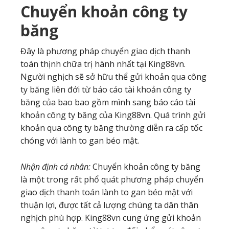
Chuyển khoản công ty
băng
Đây là phương pháp chuyển giao dịch thanh
toán thịnh chữa trị hành nhất tại King88vn.
Người nghịch sẽ sở hữu thể gửi khoản qua công
ty băng liên đới từ báo cáo tài khoản công ty
băng của bao bao gồm mình sang báo cáo tài
khoản công ty băng của King88vn. Quá trình gửi
khoản qua công ty băng thường diễn ra cấp tốc
chóng với lành to gan béo mật.
Nhận định cá nhân:
Chuyển khoản công ty băng
là một trong rất phổ quát phương pháp chuyển
giao dịch thanh toán lành to gan béo mật với
thuận lợi, được tất cả lượng chúng ta dân thân
nghịch phù hợp. King88vn cung ứng gửi khoản