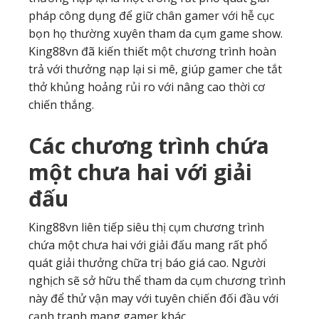
pháp công dụng để giữ chân gamer với hễ cục
bọn họ thường xuyên tham da cụm game show.
King88vn đã kiến thiết một chương trình hoàn
trả với thưởng nạp lại si mê, giúp gamer che tắt
thở khủng hoảng rủi ro với nâng cao thời cơ
chiến thắng.
Các chương trình chứa
một chưa hai với giải
đấu
King88vn liên tiếp siêu thị cụm chương trình
chứa một chưa hai với giải đấu mang rất phổ
quát giải thưởng chữa trị báo giá cao. Người
nghịch sẽ sở hữu thể tham da cụm chương trình
này để thử vận may với tuyên chiến đối đầu với
cạnh tranh mang gamer khác.