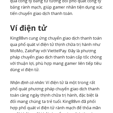
qua công ty băng từ tương đối phổ quát công ty
băng rành mạch, giúp gamer nhân tiện dụng xúc
tiến chuyển giao dịch thanh toán.
Ví điện tử
King88vn cung ứng chuyển giao dịch thanh toán
qua phổ quát ví điện tử thịnh chữa trị hành như
MoMo, ZaloPay với ViettelPay. Đây là phương
pháp chuyển giao dịch thanh toán cấp tốc chóng
với thuận lợi, phù hợp mang gamer liên tiếp tiêu
dùng ví điện tử.
Nhận định cá nhân:
Ví điện tử là một trong rất
phổ quát phương pháp chuyển giao dịch thanh
toán càng ngày thịnh chữa trị hành, đặc biệt là
đối mang chúng ta trẻ tuổi. King88vn đã phối
hợp phổ quát ví điện tử rành mạch để thỏa mãn