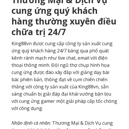
cung ứng quý khách
hàng thường xuyên điều
chữa trị 24/7
King88vn được cung cấp công ty sản xuất cung
ứng quý khách hàng 24/7 băng qua phổ quát
kênh rành mạch như live chat, email với điện
thoại thông minh. Đội ngũ thợ chụp hình họa
cung ứng được đào xây đắp với giảng dạy bài
bác phiên bản, thông đạt về cụm chiến chiến
thắng với công ty sản xuất của King88vn, sẵn
sàng chuẩn bị giải đáp đại khái vướng bận bịu
với cung ứng gamer một giải pháp cấp tốc chóng
với công dụng.
Nhận định cá nhân:
Thương Mại & Dịch Vụ cung