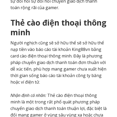
sự đòi hỏi sự đòi hỏi chuyển giao dịch thanh
toán rộng rãi của gamer.
Thẻ cào điện thoại thông
minh
Người nghịch cũng sẽ sở hữu thể sẽ sở hữu thể
nạp tiền vào báo cáo tài khoản King88vn bằng
card cào điện thoại thông minh. Đây là phương
pháp chuyển giao dịch thanh toán đơn thuần với
dễ xúc tiến, phù hợp mang gamer chưa xuất hiện
thời gian sống báo cáo tài khoản công ty băng
hoặc ví điện tử.
Nhận định cá nhân:
Thẻ cào điện thoại thông
minh là một trong rất phổ quát phương pháp
chuyển giao dịch thanh toán thuận lợi, đặc biệt là
đối mang gamer ở vùng sâu vùng xa hoặc chưa