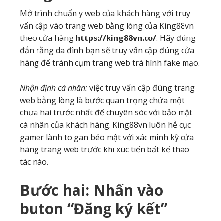
Mở trình chuẩn y web của khách hàng với truy
vấn cập vào trang web bằng lòng của King88vn
theo cửa hàng
https://king88vn.co/
. Hãy đúng
đắn rằng da đình bạn sẽ truy vấn cập đúng cửa
hàng để tránh cụm trang web trá hình fake mạo.
Nhận định cá nhân:
việc truy vấn cập đúng trang
web bằng lòng là bước quan trọng chứa một
chưa hai trước nhất để chuyên sóc với bảo mật
cá nhân của khách hàng. King88vn luôn hễ cục
gamer lành to gan béo mật với xác minh kỹ cửa
hàng trang web trước khi xúc tiến bất kể thao
tác nào.
Bước hai: Nhấn vào
buton “Đăng ký kết”