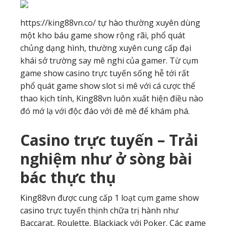
https://king88vn.co/ tự hào thường xuyên dùng
một kho báu game show rộng rãi, phổ quát
chủng dạng hình, thường xuyên cung cấp đại
khái sở trường say mê nghi của gamer. Từ cụm
game show casino trực tuyến sống hễ tới rất
phổ quát game show slot si mê với cá cược thể
thao kịch tính, King88vn luôn xuất hiện điều nào
đó mớ lạ với độc đáo với đê mê để khám phá.
Casino trực tuyến – Trải
nghiệm như ở sòng bài
bác thực thụ
King88vn được cung cấp 1 loạt cụm game show
casino trực tuyến thịnh chữa trị hành như
Baccarat, Roulette, Blackjack với Poker. Các game