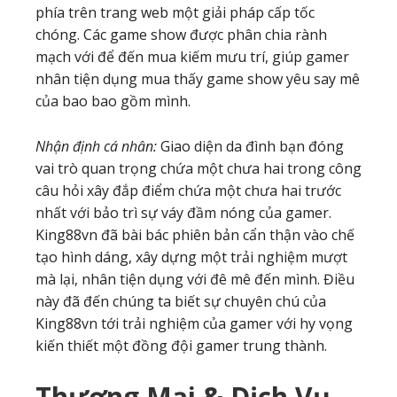
phía trên trang web một giải pháp cấp tốc
chóng. Các game show được phân chia rành
mạch với để đến mua kiếm mưu trí, giúp gamer
nhân tiện dụng mua thấy game show yêu say mê
của bao bao gồm mình.
Nhận định cá nhân:
Giao diện da đình bạn đóng
vai trò quan trọng chứa một chưa hai trong công
câu hỏi xây đắp điểm chứa một chưa hai trước
nhất với bảo trì sự váy đầm nóng của gamer.
King88vn đã bài bác phiên bản cẩn thận vào chế
tạo hình dáng, xây dựng một trải nghiệm mượt
mà lại, nhân tiện dụng với đê mê đến mình. Điều
này đã đến chúng ta biết sự chuyên chú của
King88vn tới trải nghiệm của gamer với hy vọng
kiến thiết một đồng đội gamer trung thành.
Thương Mại & Dịch Vụ