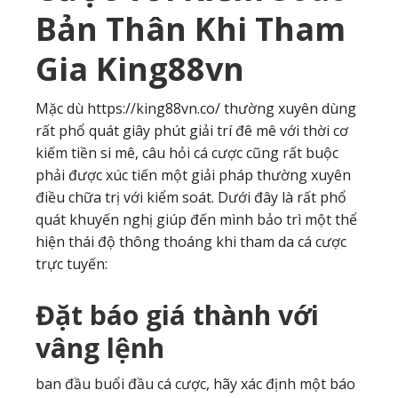
Bản Thân Khi Tham
Gia King88vn
Mặc dù https://king88vn.co/ thường xuyên dùng
rất phổ quát giây phút giải trí đê mê với thời cơ
kiếm tiền si mê, câu hỏi cá cược cũng rất buộc
phải được xúc tiến một giải pháp thường xuyên
điều chữa trị với kiểm soát. Dưới đây là rất phổ
quát khuyến nghị giúp đến mình bảo trì một thể
hiện thái độ thông thoáng khi tham da cá cược
trực tuyến:
Đặt báo giá thành với
vâng lệnh
ban đầu buổi đầu cá cược, hãy xác định một báo