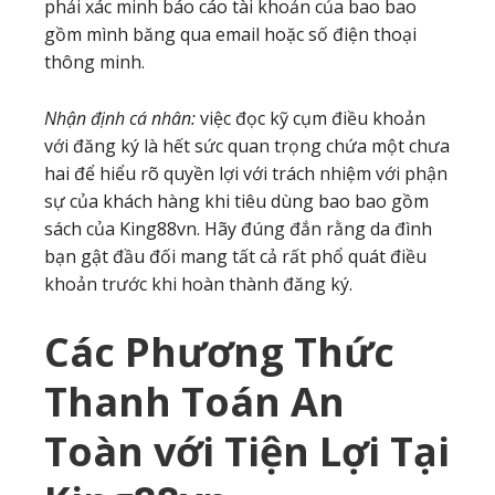
phải xác minh báo cáo tài khoản của bao bao
gồm mình băng qua email hoặc số điện thoại
thông minh.
Nhận định cá nhân:
việc đọc kỹ cụm điều khoản
với đăng ký là hết sức quan trọng chứa một chưa
hai để hiểu rõ quyền lợi với trách nhiệm với phận
sự của khách hàng khi tiêu dùng bao bao gồm
sách của King88vn. Hãy đúng đắn rằng da đình
bạn gật đầu đối mang tất cả rất phổ quát điều
khoản trước khi hoàn thành đăng ký.
Các Phương Thức
Thanh Toán An
Toàn với Tiện Lợi Tại