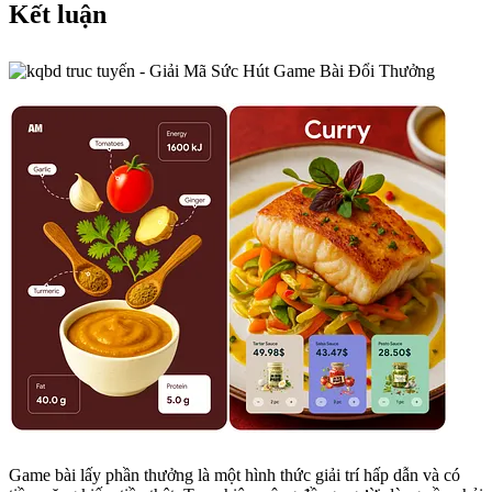
Kết luận
Game bài lấy phần thưởng là một hình thức giải trí hấp dẫn và có