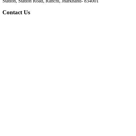
Station, Station Road, Ranchi, Jharkhand- 834001
Contact Us