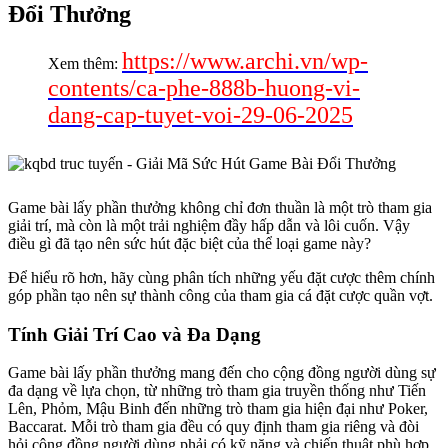
Đổi Thưởng
https://www.archi.vn/wp-
Xem thêm:
contents/ca-phe-888b-huong-vi-
dang-cap-tuyet-voi-29-06-2025
Game bài lấy phần thưởng không chỉ đơn thuần là một trò tham gia
giải trí, mà còn là một trải nghiệm đầy hấp dẫn và lôi cuốn. Vậy
điều gì đã tạo nên sức hút đặc biệt của thể loại game này?
Để hiểu rõ hơn, hãy cùng phân tích những yếu đặt cược thêm chính
góp phần tạo nên sự thành công của tham gia cá đặt cược quần vợt.
Tính Giải Trí Cao và Đa Dạng
Game bài lấy phần thưởng mang đến cho cộng đồng người dùng sự
đa dạng về lựa chọn, từ những trò tham gia truyền thống như Tiến
Lên, Phỏm, Mậu Binh đến những trò tham gia hiện đại như Poker,
Baccarat. Mỗi trò tham gia đều có quy định tham gia riêng và đòi
hỏi cộng đồng người dùng phải có kỹ năng và chiến thuật phù hợp.