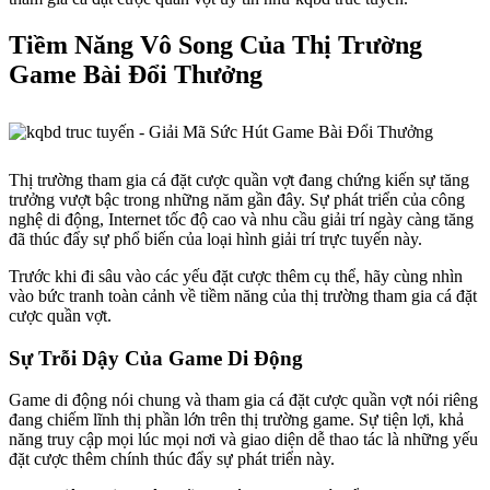
Tiềm Năng Vô Song Của Thị Trường
Game Bài Đổi Thưởng
Thị trường tham gia cá đặt cược quần vợt đang chứng kiến sự tăng
trưởng vượt bậc trong những năm gần đây. Sự phát triển của công
nghệ di động, Internet tốc độ cao và nhu cầu giải trí ngày càng tăng
đã thúc đẩy sự phổ biến của loại hình giải trí trực tuyến này.
Trước khi đi sâu vào các yếu đặt cược thêm cụ thể, hãy cùng nhìn
vào bức tranh toàn cảnh về tiềm năng của thị trường tham gia cá đặt
cược quần vợt.
Sự Trỗi Dậy Của Game Di Động
Game di động nói chung và tham gia cá đặt cược quần vợt nói riêng
đang chiếm lĩnh thị phần lớn trên thị trường game. Sự tiện lợi, khả
năng truy cập mọi lúc mọi nơi và giao diện dễ thao tác là những yếu
đặt cược thêm chính thúc đẩy sự phát triển này.