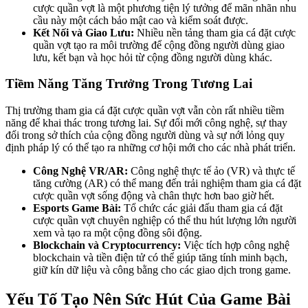
cược quần vợt là một phương tiện lý tưởng để mãn nhãn nhu
cầu này một cách bảo mật cao và kiểm soát được.
Kết Nối và Giao Lưu:
Nhiều nền tảng tham gia cá đặt cược
quần vợt tạo ra môi trường để cộng đồng người dùng giao
lưu, kết bạn và học hỏi từ cộng đồng người dùng khác.
Tiềm Năng Tăng Trưởng Trong Tương Lai
Thị trường tham gia cá đặt cược quần vợt vẫn còn rất nhiều tiềm
năng để khai thác trong tương lai. Sự đổi mới công nghệ, sự thay
đổi trong sở thích của cộng đồng người dùng và sự nới lỏng quy
định pháp lý có thể tạo ra những cơ hội mới cho các nhà phát triển.
Công Nghệ VR/AR:
Công nghệ thực tế ảo (VR) và thực tế
tăng cường (AR) có thể mang đến trải nghiệm tham gia cá đặt
cược quần vợt sống động và chân thực hơn bao giờ hết.
Esports Game Bài:
Tổ chức các giải đấu tham gia cá đặt
cược quần vợt chuyên nghiệp có thể thu hút lượng lớn người
xem và tạo ra một cộng đồng sôi động.
Blockchain và Cryptocurrency:
Việc tích hợp công nghệ
blockchain và tiền điện tử có thể giúp tăng tính minh bạch,
giữ kín dữ liệu và công bằng cho các giao dịch trong game.
Yếu Tố Tạo Nên Sức Hút Của Game Bài