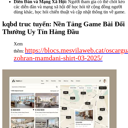
Diễn Đàn và Mạng Xã Hội:
Người tham gia có thể chốt kèo
các diễn đàn và mạng xã hội để học hỏi từ cộng đồng người
dùng khác, học hỏi chiến thuật và cập nhật thông tin về game.
kqbd truc tuyến: Nền Tảng Game Bài Đổi
Thưởng Uy Tín Hàng Đầu
Xem
https://blocs.mesvilaweb.cat/oscargu
thêm:
zohran-mamdani-shirt-03-2025/