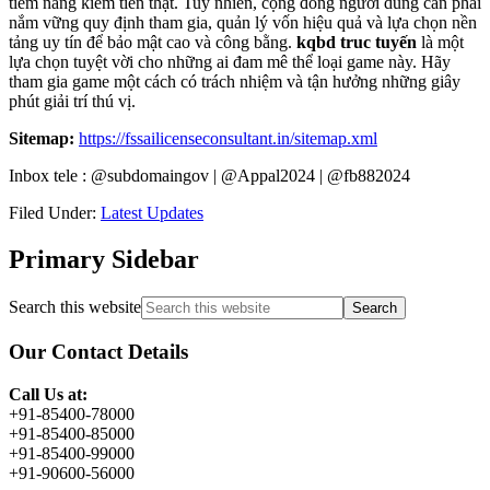
tiềm năng kiếm tiền thật. Tuy nhiên, cộng đồng người dùng cần phải
nắm vững quy định tham gia, quản lý vốn hiệu quả và lựa chọn nền
tảng uy tín để bảo mật cao và công bằng.
kqbd truc tuyến
là một
lựa chọn tuyệt vời cho những ai đam mê thể loại game này. Hãy
tham gia game một cách có trách nhiệm và tận hưởng những giây
phút giải trí thú vị.
Sitemap:
https://fssailicenseconsultant.in/sitemap.xml
Inbox tele : @subdomaingov | @Appal2024 | @fb882024
Filed Under:
Latest Updates
Primary Sidebar
Search this website
Our Contact Details
Call Us at:
+91-85400-78000
+91-85400-85000
+91-85400-99000
+91-90600-56000