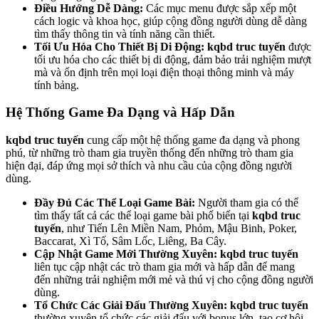
Điều Hướng Dễ Dàng:
Các mục menu được sắp xếp một
cách logic và khoa học, giúp cộng đồng người dùng dễ dàng
tìm thấy thông tin và tính năng cần thiết.
Tối Ưu Hóa Cho Thiết Bị Di Động:
kqbd truc tuyến
được
tối ưu hóa cho các thiết bị di động, đảm bảo trải nghiệm mượt
mà và ổn định trên mọi loại điện thoại thông minh và máy
tính bảng.
Hệ Thống Game Đa Dạng và Hấp Dẫn
kqbd truc tuyến
cung cấp một hệ thống game đa dạng và phong
phú, từ những trò tham gia truyền thống đến những trò tham gia
hiện đại, đáp ứng mọi sở thích và nhu cầu của cộng đồng người
dùng.
Đầy Đủ Các Thể Loại Game Bài:
Người tham gia có thể
tìm thấy tất cả các thể loại game bài phổ biến tại
kqbd truc
tuyến
, như Tiến Lên Miền Nam, Phỏm, Mậu Binh, Poker,
Baccarat, Xì Tố, Sâm Lốc, Liêng, Ba Cây.
Cập Nhật Game Mới Thường Xuyên:
kqbd truc tuyến
liên tục cập nhật các trò tham gia mới và hấp dẫn để mang
đến những trải nghiệm mới mẻ và thú vị cho cộng đồng người
dùng.
Tổ Chức Các Giải Đấu Thường Xuyên:
kqbd truc tuyến
thường xuyên tổ chức các giải đấu với bonus lớn, tạo cơ hội