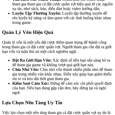
tham gia tham gia cá đặt cược quần vợt hiệu quả từ các nguồn
uy tín, như sách, báo, diễn đàn hoặc video hướng dẫn.
Luyện Tập Thường Xuyên:
Luyện tập thường xuyên để
rèn luyện kỹ năng và làm quen với các tình huống khác nhau
trong game.
Quản Lý Vốn Hiệu Quả
Quản lý vốn là một yếu đặt cược thêm quan trọng để thành công
trong tham gia cá đặt cược quần vợt. Người tham gia cần đặt ra giới
hạn vốn và tuân thủ nó một cách nghiêm ngặt.
Đặt Ra Giới Hạn Vốn:
Xác định số tiền bạn sẵn sàng bỏ ra
để tham gia game và không vượt quá giới hạn này.
Chia Nhỏ Vốn:
Chia nhỏ vốn thành nhiều phần nhỏ để tham
gia trong nhiều ván khác nhau. Điều này giúp bạn giảm thiểu
rủi ro và kéo dài thời gian tham gia.
Kiểm Soát Cảm Xúc:
Đừng để cảm xúc chi phối quyết định
của bạn. Nếu bạn đang gặp vận đen, hãy dừng lại và nghỉ
ngơi.
Lựa Chọn Nền Tảng Uy Tín
Việc lựa chọn một nền tảng tham gia cá đặt cược quần vợt uy tín là