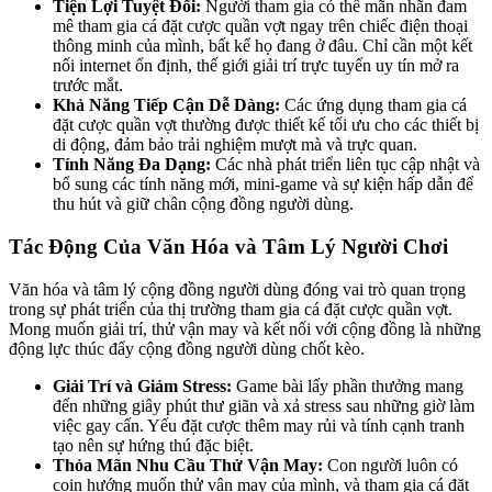
Tiện Lợi Tuyệt Đối:
Người tham gia có thể mãn nhãn đam
mê tham gia cá đặt cược quần vợt ngay trên chiếc điện thoại
thông minh của mình, bất kể họ đang ở đâu. Chỉ cần một kết
nối internet ổn định, thế giới giải trí trực tuyến uy tín mở ra
trước mắt.
Khả Năng Tiếp Cận Dễ Dàng:
Các ứng dụng tham gia cá
đặt cược quần vợt thường được thiết kế tối ưu cho các thiết bị
di động, đảm bảo trải nghiệm mượt mà và trực quan.
Tính Năng Đa Dạng:
Các nhà phát triển liên tục cập nhật và
bổ sung các tính năng mới, mini-game và sự kiện hấp dẫn để
thu hút và giữ chân cộng đồng người dùng.
Tác Động Của Văn Hóa và Tâm Lý Người Chơi
Văn hóa và tâm lý cộng đồng người dùng đóng vai trò quan trọng
trong sự phát triển của thị trường tham gia cá đặt cược quần vợt.
Mong muốn giải trí, thử vận may và kết nối với cộng đồng là những
động lực thúc đẩy cộng đồng người dùng chốt kèo.
Giải Trí và Giảm Stress:
Game bài lấy phần thưởng mang
đến những giây phút thư giãn và xả stress sau những giờ làm
việc gay cấn. Yếu đặt cược thêm may rủi và tính cạnh tranh
tạo nên sự hứng thú đặc biệt.
Thỏa Mãn Nhu Cầu Thử Vận May:
Con người luôn có
coin hướng muốn thử vận may của mình, và tham gia cá đặt