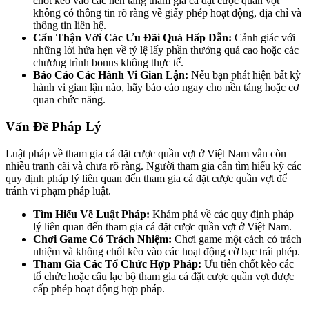
chốt kèo vào các nền tảng tham gia cá đặt cược quần vợt
không có thông tin rõ ràng về giấy phép hoạt động, địa chỉ và
thông tin liên hệ.
Cẩn Thận Với Các Ưu Đãi Quá Hấp Dẫn:
Cảnh giác với
những lời hứa hẹn về tỷ lệ lấy phần thưởng quá cao hoặc các
chương trình bonus không thực tế.
Báo Cáo Các Hành Vi Gian Lận:
Nếu bạn phát hiện bất kỳ
hành vi gian lận nào, hãy báo cáo ngay cho nền tảng hoặc cơ
quan chức năng.
Vấn Đề Pháp Lý
Luật pháp về tham gia cá đặt cược quần vợt ở Việt Nam vẫn còn
nhiều tranh cãi và chưa rõ ràng. Người tham gia cần tìm hiểu kỹ các
quy định pháp lý liên quan đến tham gia cá đặt cược quần vợt để
tránh vi phạm pháp luật.
Tìm Hiểu Về Luật Pháp:
Khám phá về các quy định pháp
lý liên quan đến tham gia cá đặt cược quần vợt ở Việt Nam.
Chơi Game Có Trách Nhiệm:
Chơi game một cách có trách
nhiệm và không chốt kèo vào các hoạt động cờ bạc trái phép.
Tham Gia Các Tổ Chức Hợp Pháp:
Ưu tiên chốt kèo các
tổ chức hoặc câu lạc bộ tham gia cá đặt cược quần vợt được
cấp phép hoạt động hợp pháp.