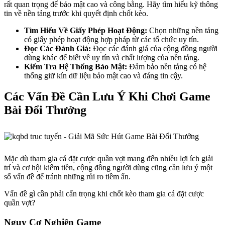
rất quan trọng để bảo mật cao và công bằng. Hãy tìm hiểu kỹ thông
tin về nền tảng trước khi quyết định chốt kèo.
Tìm Hiểu Về Giấy Phép Hoạt Động:
Chọn những nền tảng
có giấy phép hoạt động hợp pháp từ các tổ chức uy tín.
Đọc Các Đánh Giá:
Đọc các đánh giá của cộng đồng người
dùng khác để biết về uy tín và chất lượng của nền tảng.
Kiểm Tra Hệ Thống Bảo Mật:
Đảm bảo nền tảng có hệ
thống giữ kín dữ liệu bảo mật cao và đáng tin cậy.
Các Vấn Đề Cần Lưu Ý Khi Chơi Game
Bài Đổi Thưởng
Mặc dù tham gia cá đặt cược quần vợt mang đến nhiều lợi ích giải
trí và cơ hội kiếm tiền, cộng đồng người dùng cũng cần lưu ý một
số vấn đề để tránh những rủi ro tiềm ẩn.
Vấn đề gì cần phải cẩn trọng khi chốt kèo tham gia cá đặt cược
quần vợt?
Nguy Cơ Nghiện Game