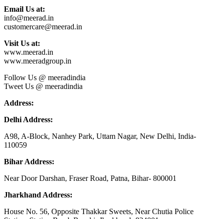
Email Us at:
info@meerad.in
customercare@meerad.in
Visit Us at:
www.meerad.in
www.meeradgroup.in
Follow Us @ meeradindia
Tweet Us @ meeradindia
Address:
Delhi Address:
A98, A-Block, Nanhey Park, Uttam Nagar, New Delhi, India-
110059
Bihar Address:
Near Door Darshan, Fraser Road, Patna, Bihar- 800001
Jharkhand Address:
House No. 56, Opposite Thakkar Sweets, Near Chutia Police