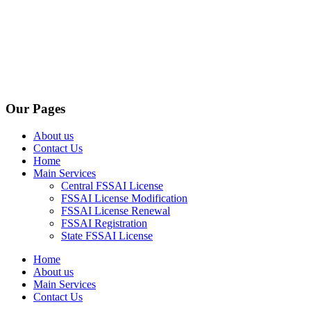
Our Pages
About us
Contact Us
Home
Main Services
Central FSSAI License
FSSAI License Modification
FSSAI License Renewal
FSSAI Registration
State FSSAI License
Home
About us
Main Services
Contact Us