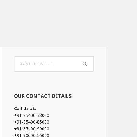
Primary
Search
Sidebar
this
website
OUR CONTACT DETAILS
Call Us at:
+91-85400-78000
+91-85400-85000
+91-85400-99000
+91-90600-56000