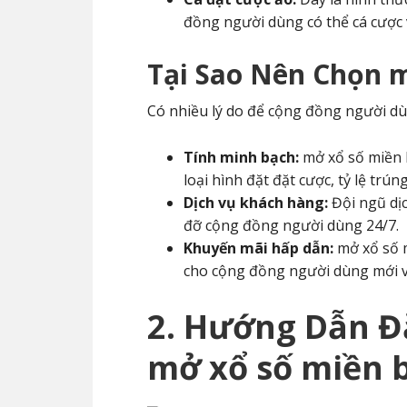
đồng người dùng có thể cá cược v
Tại Sao Nên Chọn 
Có nhiều lý do để cộng đồng người d
Tính minh bạch:
mở xổ số miền b
loại hình đặt đặt cược, tỷ lệ trú
Dịch vụ khách hàng:
Đội ngũ dị
đỡ cộng đồng người dùng 24/7.
Khuyến mãi hấp dẫn:
mở xổ số 
cho cộng đồng người dùng mới v
2. Hướng Dẫn Đ
mở xổ số miền 