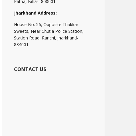
Patna, Bihar- 800001
Jharkhand Address:
House No. 56, Opposite Thakkar
Sweets, Near Chutia Police Station,
Station Road, Ranchi, Jharkhand-
834001
CONTACT US