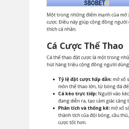
Một trong những điểm mạnh của mở xổ
cược. Điều này giúp cộng đồng người
thích cá nhân.
Cá Cược Thể Thao
Cá thể thao đặt cược là một trong nhữ
hút hàng triệu cộng đồng người dùng
Tỷ lệ đặt cược hấp dẫn:
mở xổ s
môn thể thao lớn, từ bóng đá đế
Cá kèo trực tiếp:
Người vào kèo 
đang diễn ra, tạo cảm giác căng t
Phân tích và thống kê:
mở xổ số
thành tích của đội bóng, cầu th
cược tốt hơn.