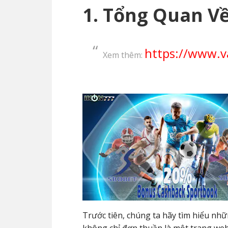
1. Tổng Quan V
https://www.v
Xem thêm:
Trước tiên, chúng ta hãy tìm hiểu nh