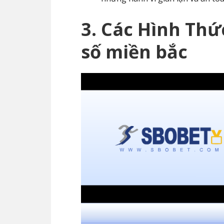
3. Các Hình Th
số miền bắc