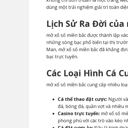
không chỉ đơn thuần là một trang we
dùng một trải nghiệm giải trí toàn diệ
Lịch Sử Ra Đời của
mở xổ số miền bắc được thành lập và
những sòng bạc phổ biến tại thị trường
Man, mở xổ số miền bắc đã khẳng địn
bạc trực tuyến.
Các Loại Hình Cá C
mở xổ số miền bắc cung cấp nhiều loạ
Cá thể thao đặt cược:
Người vào
đá, bóng đá, quần vợt và nhiều 
Casino trực tuyến:
mở xổ số miề
phong phú với các trò vào kèo nh
Cá đặt cược ảo:
Đây là hình thức