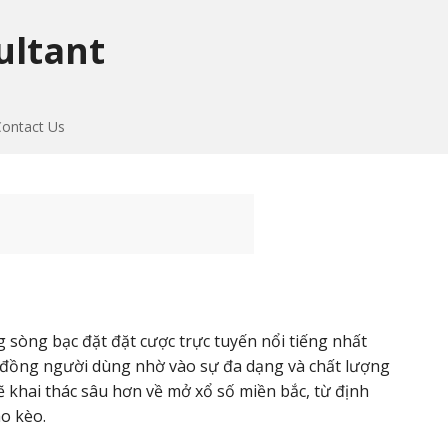
ultant
Contact Us
 sòng bạc đặt đặt cược trực tuyến nổi tiếng nhất
ng đồng người dùng nhờ vào sự đa dạng và chất lượng
sẽ khai thác sâu hơn về mở xổ số miền bắc, từ định
o kèo.