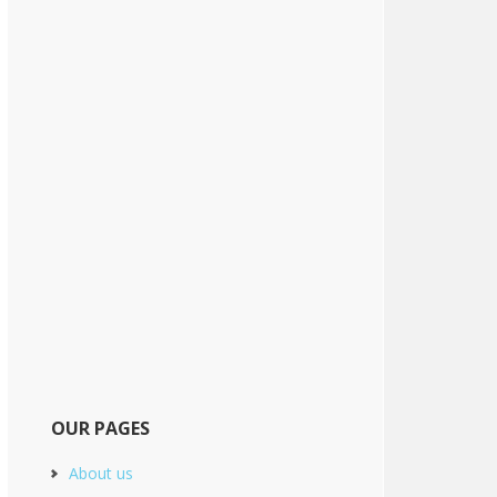
OUR PAGES
About us