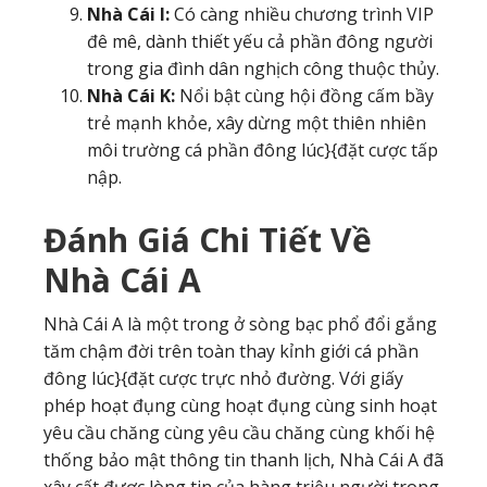
Nhà Cái I:
Có càng nhiều chương trình VIP
đê mê, dành thiết yếu cả phần đông người
trong gia đình dân nghịch công thuộc thủy.
Nhà Cái K:
Nổi bật cùng hội đồng cấm bầy
trẻ mạnh khỏe, xây dừng một thiên nhiên
môi trường cá phần đông lúc}{đặt cược tấp
nập.
Đánh Giá Chi Tiết Về
Nhà Cái A
Nhà Cái A là một trong ở sòng bạc phổ đổi gắng
tăm chậm đời trên toàn thay kỉnh giới cá phần
đông lúc}{đặt cược trực nhỏ đường. Với giấy
phép hoạt đụng cùng hoạt đụng cùng sinh hoạt
yêu cầu chăng cùng yêu cầu chăng cùng khối hệ
thống bảo mật thông tin thanh lịch, Nhà Cái A đã