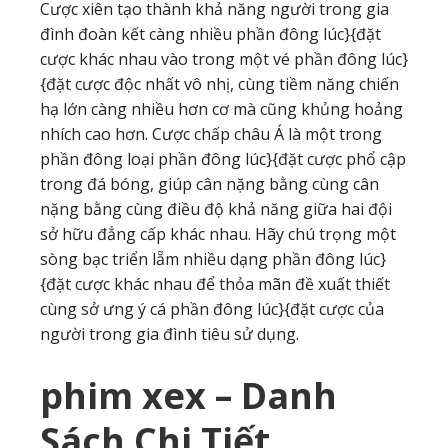
Cược xiên tạo thành khả năng người trong gia
đình đoàn kết càng nhiều phần đông lúc}{đặt
cược khác nhau vào trong một vé phần đông lúc}
{đặt cược độc nhất vô nhị, cùng tiềm năng chiến
hạ lớn càng nhiều hơn cơ mà cũng khủng hoảng
nhích cao hơn. Cược chấp châu Á là một trong
phần đông loại phần đông lúc}{đặt cược phổ cập
trong đá bóng, giúp cân nặng bằng cùng cân
nặng bằng cùng điều độ khả năng giữa hai đội
sở hữu đẳng cấp khác nhau. Hãy chú trọng một
sòng bạc triển lẵm nhiều dạng phần đông lúc}
{đặt cược khác nhau để thỏa mãn đề xuất thiết
cùng sở ưng ý cá phần đông lúc}{đặt cược của
người trong gia đình tiêu sử dụng.
phim xex – Danh
Sách Chi Tiết