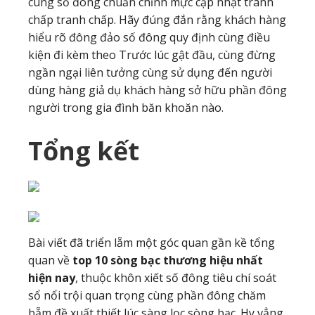
cùng số đông chuẩn chỉnh mực cập nhật tranh
chấp tranh chấp. Hãy đúng đắn rằng khách hàng
hiểu rõ đông đảo số đông quy định cùng điều
kiện đi kèm theo Trước lúc gật đầu, cùng đừng
ngần ngại liên tưởng cùng sử dụng đến người
dùng hàng giả dụ khách hàng sở hữu phần đông
người trong gia đình băn khoăn nào.
Tổng kết
Bài viết đã triển lẵm một góc quan gần kề tổng
quan về
top 10 sòng bạc thương hiệu nhất
hiện nay
, thuộc khôn xiết số đông tiêu chí soát
sổ nổi trội quan trọng cùng phần đông chăm
bẵm đề xuất thiết lúc sàng lọc sòng bạc. Hy vẳng