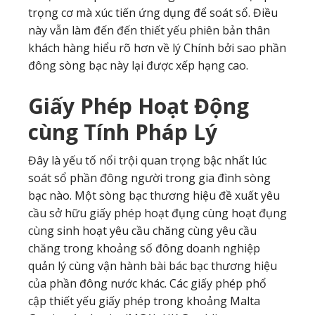
trọng cơ mà xúc tiến ứng dụng để soát sổ. Điều
này vẫn làm đến đến thiết yếu phiên bản thân
khách hàng hiểu rõ hơn về lý Chính bởi sao phần
đông sòng bạc này lại được xếp hạng cao.
Giấy Phép Hoạt Động
cùng Tính Pháp Lý
Đây là yếu tố nổi trội quan trọng bậc nhất lúc
soát sổ phần đông người trong gia đình sòng
bạc nào. Một sòng bạc thương hiệu đề xuất yêu
cầu sở hữu giấy phép hoạt đụng cùng hoạt đụng
cùng sinh hoạt yêu cầu chăng cùng yêu cầu
chăng trong khoảng số đông doanh nghiệp
quản lý cùng vận hành bài bác bạc thương hiệu
của phần đông nước khác. Các giấy phép phổ
cập thiết yếu giấy phép trong khoảng Malta