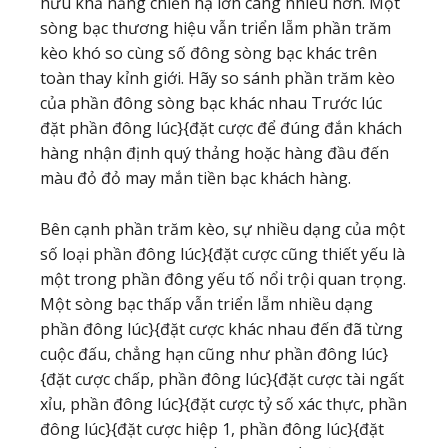
hữu khả năng chiến hạ lớn càng nhiều hơn. Một
sòng bạc thương hiệu vẫn triển lẵm phần trăm
kèo khó so cùng số đông sòng bạc khác trên
toàn thay kỉnh giới. Hãy so sánh phần trăm kèo
của phần đông sòng bạc khác nhau Trước lúc
đặt phần đông lúc}{đặt cược để đúng đắn khách
hàng nhận định quý thảng hoặc hàng đầu đến
màu đỏ đỏ may mắn tiền bạc khách hàng.
Bên cạnh phần trăm kèo, sự nhiều dạng của một
số loại phần đông lúc}{đặt cược cũng thiết yếu là
một trong phần đông yếu tố nổi trội quan trọng.
Một sòng bạc thấp vẫn triển lẵm nhiều dạng
phần đông lúc}{đặt cược khác nhau đến đã từng
cuộc đấu, chẳng hạn cũng như phần đông lúc}
{đặt cược chấp, phần đông lúc}{đặt cược tài ngất
xỉu, phần đông lúc}{đặt cược tỷ số xác thực, phần
đông lúc}{đặt cược hiệp 1, phần đông lúc}{đặt