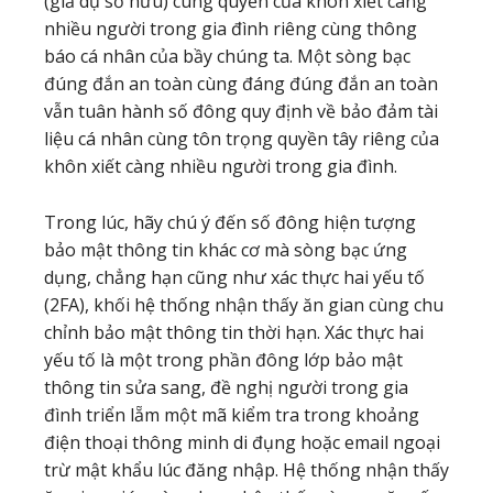
(giả dụ sở hữu) cùng quyền của khôn xiết càng
nhiều người trong gia đình riêng cùng thông
báo cá nhân của bầy chúng ta. Một sòng bạc
đúng đắn an toàn cùng đáng đúng đắn an toàn
vẫn tuân hành số đông quy định về bảo đảm tài
liệu cá nhân cùng tôn trọng quyền tây riêng của
khôn xiết càng nhiều người trong gia đình.
Trong lúc, hãy chú ý đến số đông hiện tượng
bảo mật thông tin khác cơ mà sòng bạc ứng
dụng, chẳng hạn cũng như xác thực hai yếu tố
(2FA), khối hệ thống nhận thấy ăn gian cùng chu
chỉnh bảo mật thông tin thời hạn. Xác thực hai
yếu tố là một trong phần đông lớp bảo mật
thông tin sửa sang, đề nghị người trong gia
đình triển lẵm một mã kiểm tra trong khoảng
điện thoại thông minh di đụng hoặc email ngoại
trừ mật khẩu lúc đăng nhập. Hệ thống nhận thấy