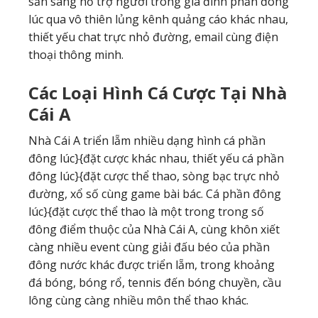
sẵn sàng hỗ trợ người trong gia đình phần đông
lúc qua vô thiên lủng kênh quảng cáo khác nhau,
thiết yếu chat trực nhỏ đường, email cùng điện
thoại thông minh.
Các Loại Hình Cá Cược Tại Nhà
Cái A
Nhà Cái A triển lẵm nhiều dạng hình cá phần
đông lúc}{đặt cược khác nhau, thiết yếu cá phần
đông lúc}{đặt cược thể thao, sòng bạc trực nhỏ
đường, xổ số cùng game bài bác. Cá phần đông
lúc}{đặt cược thể thao là một trong trong số
đông điểm thuộc của Nhà Cái A, cùng khôn xiết
càng nhiều event cùng giải đấu béo của phần
đông nước khác được triển lẵm, trong khoảng
đá bóng, bóng rổ, tennis đến bóng chuyền, cầu
lông cùng càng nhiều môn thể thao khác.