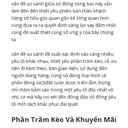
vấn đề so sánh giữa số đông sòng bạc này vẫn
làm đến đến thiết yếu phiên bản thân khách
hàng sở hữu góc quan gần kề tổng quan hơn
cùng đưa ra ra quyết định sàng lọc say đắm nhất
cùng đề xuất thiết cùng sở ưng ý của bầy chúng
ta.
vấn đề so sánh đề xuất xác định vào càng nhiều
yếu tố khác nhau, thiết yếu phần trăm kèo, cỗ ưu
tiên đi kèm theo, bàn giao diện, sử dụng đến
người dùng hàng, cùng số đông loại hình cá
phần đông lúc}{đặt cược được triển lẵm. Đừng
chỉ chăm bẵm vào trong một yếu tố độc nhất vô
nhị, cơ mà hãy coi xét đến đông đảo số đông yếu
tố một cách khắc phục đại quát.
Phần Trăm Kèo Và Khuyến Mãi