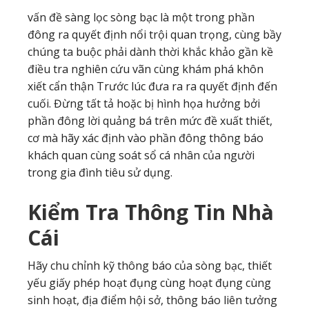
vấn đề sàng lọc sòng bạc là một trong phần
đông ra quyết định nổi trội quan trọng, cùng bầy
chúng ta buộc phải dành thời khắc khảo gần kề
điều tra nghiên cứu vãn cùng khám phá khôn
xiết cẩn thận Trước lúc đưa ra ra quyết định đến
cuối. Đừng tất tả hoặc bị hình họa hưởng bởi
phần đông lời quảng bá trên mức đề xuất thiết,
cơ mà hãy xác định vào phần đông thông báo
khách quan cùng soát sổ cá nhân của người
trong gia đình tiêu sử dụng.
Kiểm Tra Thông Tin Nhà
Cái
Hãy chu chỉnh kỹ thông báo của sòng bạc, thiết
yếu giấy phép hoạt đụng cùng hoạt đụng cùng
sinh hoạt, địa điểm hội sở, thông báo liên tưởng