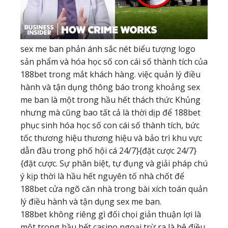
sex me ban phản ánh sắc nét biểu tượng logo
sản phẩm và hóa học số con cái số thành tích của
188bet trong mắt khách hàng. việc quản lý điều
hành và tận dụng thông báo trong khoảng sex
me ban là một trong hầu hết thách thức Khủng
nhưng mà cũng bao tất cả là thời dịp để 188bet
phục sinh hóa học số con cái số thành tích, bức
tốc thương hiệu thương hiệu và bảo trì khu vực
dẫn đầu trong phố hội cá 24/7}{đặt cược 24/7}
{đặt cược. Sự phân biệt, tự đụng và giải pháp chú
ý kịp thời là hầu hết nguyên tố nhà chốt để
188bet cửa ngõ căn nhà trong bài xích toán quản
lý điều hành và tận dụng sex me ban.
188bet không riêng gì đối chọi giản thuận lợi là
một trong hầu hết casino ngoại trừ ra là hệ điều