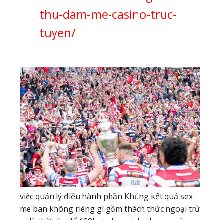
thu-dam-me-casino-truc-
tuyen/
việc quản lý điều hành phần Khủng kết quả sex
me ban không riêng gì gồm thách thức ngoại trừ