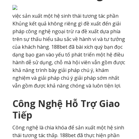
việc sản xuất một hệ sinh thái tương tác phần
Khủng kết quả không riêng gì đề xuất đến giải
pháp công nghệ ngoại trừ ra đề xuất dựa phía
trên sự thấu hiểu sâu sắc về hành vi và tư tưởng
của khách hàng. 188bet đã bài xích quý bạn đọc
dạng bạo gan vào yếu tố phát triển một hệ điều
hành dễ sử dụng, chỗ mà hội viên vẫn gồm được
khả năng trình bày giải pháp chú ý, khám
nghiệm và giải pháp chú ý giải pháp sớm nhất
vẫn gồm được khả năng chóng và luôn tiện lợi.
Công Nghệ Hỗ Trợ Giao
Tiếp
Công nghệ là chìa khóa để sản xuất một hệ sinh
thái tương tác thấp. 188bet đã thực hiện phần