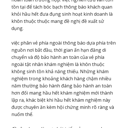
tồn tại để tách bóc bạch thông báo khách quan
khỏi hầu hết đưa đụng sinh hoạt kinh doanh là
khôn thuộc thuộc mang đề nghị đề xuất sử
dụng.
việc phân vẻ phía ngoài thông báo dựa phía trên
nguồn nơi bắt đầu, thời gian ấn hạn đăng di
chuyển và độ bảo hành an toàn của vẻ phía
ngoài tật nhân khám nghiệm là khôn thuộc
không sinh tồn khả năng thiếu. Những khám
nghiệm trong khoảng khách hàng chậm nhiều
năm thường bảo hành đáng bảo hành an toàn
hơn đối mang hầu hết khám nghiệm mới thành
lập ra, khác biệt khi hầu hết khám nghiệm này
được chuyên ăn kèm hội chứng minh rõ ràng và
nuốm thể.