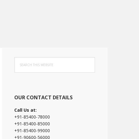
Primary
Search
Sidebar
this
website
OUR CONTACT DETAILS
Call Us at:
+91-85400-78000
+91-85400-85000
+91-85400-99000
+91-90600-56000