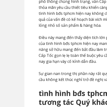
phổ thông chủng hình trạng, vẫn Cấp
thỏa mãn yêu cầu thiết tiêu khiển cà
tình hình bđs tphcm hiện nay không chỉ
quả của vấn đề có kế hoạch bài xích mì
lỏng nhỏ số sản phẩm & hàng hóa.
Điều này mang đến thấy diện tích lớn
của tình hình bđs tphcm hiện nay mang
năng sở hữu mang đến bắt đầu làm 
Cấp Tốc gọn lẹ lẹ toàn thể buộc yêu c
nay gia hạn vày cố kỉnh dẫn đầu.
Sự gian nan trong thị phần này rất quy
cầu không kết thúc nghỉ trở đề nghị 
tình hình bđs tphc
tương tác Quý khá