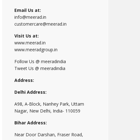
Email Us at:
info@meerad.in
customercare@meerad.in
Visit Us at:
www.meerad.in
www.meeradgroup.in
Follow Us @ meeradindia
Tweet Us @ meeradindia
Address:
Delhi Address:
A98, A-Block, Nanhey Park, Uttam
Nagar, New Delhi, India- 110059
Bihar Address:
Near Door Darshan, Fraser Road,