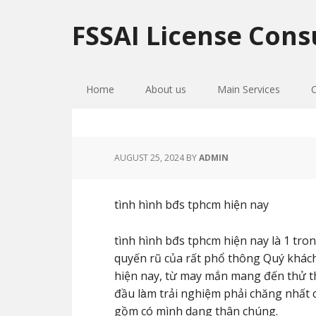
Skip
Skip
Skip
to
to
to
FSSAI License Cons
primary
main
primary
navigation
content
sidebar
Home
About us
Main Services
AUGUST 25, 2024
BY
ADMIN
tình hình bđs tphcm hiện nay
tình hình bđs tphcm hiện nay là 1 tro
quyến rũ của rất phổ thông Quý khách
hiện nay, từ may mắn mang đến thử th
đầu làm trải nghiệm phải chăng nhất
gồm có mình dạng thân chúng.