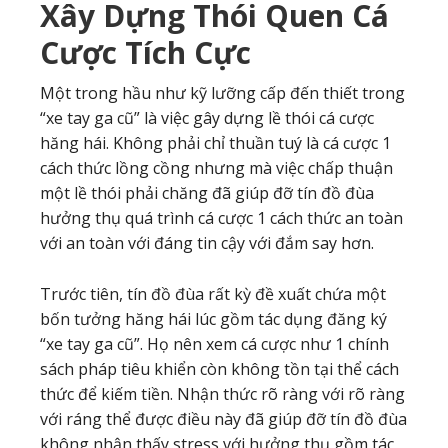
Xây Dựng Thói Quen Cá
Cược Tích Cực
Một trong hầu như kỹ lưỡng cấp đến thiết trong
“xe tay ga cũ” là việc gây dựng lề thói cá cược
hăng hái. Không phải chỉ thuần tuý là cá cược 1
cách thức lồng cồng nhưng mà việc chấp thuận
một lề thói phải chăng đã giúp đỡ tín đồ đùa
hưởng thụ quá trình cá cược 1 cách thức an toàn
với an toàn với đáng tin cậy với đắm say hơn.
Trước tiên, tín đồ đùa rất kỳ đề xuất chứa một
bốn tưởng hăng hái lúc gồm tác dụng đăng ký
“xe tay ga cũ”. Họ nên xem cá cược như 1 chính
sách pháp tiêu khiển còn không tồn tại thể cách
thức để kiếm tiền. Nhận thức rõ ràng với rõ ràng
với ráng thể được điều này đã giúp đỡ tín đồ đùa
không nhận thấy stress với hưởng thụ gồm tác