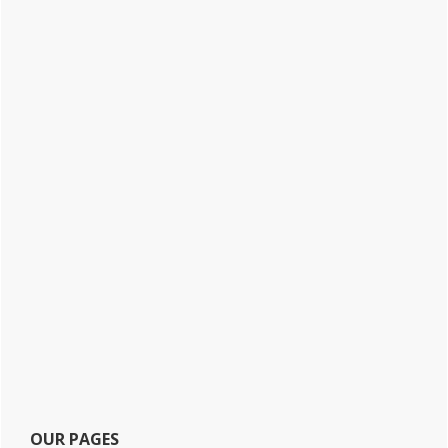
OUR PAGES