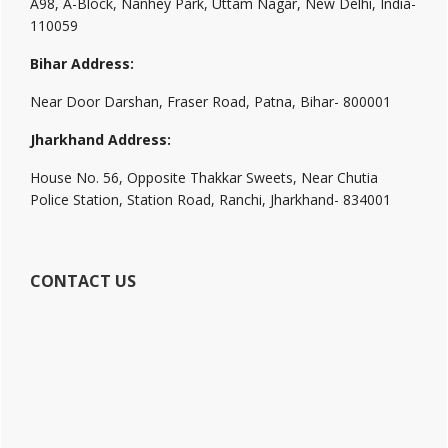
A98, A-Block, Nanhey Park, Uttam Nagar, New Delhi, India-
110059
Bihar Address:
Near Door Darshan, Fraser Road, Patna, Bihar- 800001
Jharkhand Address:
House No. 56, Opposite Thakkar Sweets, Near Chutia
Police Station, Station Road, Ranchi, Jharkhand- 834001
CONTACT US