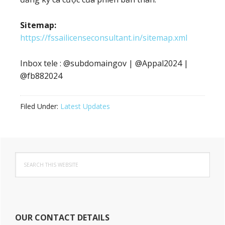
Sitemap:
https://fssailicenseconsultant.in/sitemap.xml
Inbox tele : @subdomaingov | @Appal2024 |
@fb882024
Filed Under:
Latest Updates
Primary
Search
Sidebar
this
website
OUR CONTACT DETAILS