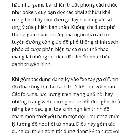
hầu như game bài chiến thuật phong cách thức
như poker, quý bạn đọc các phải sở hữu khả
năng tìm thấy một điều gì đấy hài lòng với sở
ưng ý của phiên bản thân. Không chỉ được phổ
thông game bài, nhưng mà ngôi nhà cái trực
tuyến đường còn giúp đỡ phổ thông chính sách
pháp cá cược phân biệt, từ cá cược thể thao
mang lại những sự kiện tiêu khiển như chức
danh truyền hình.
Khi gồm tác dụng đăng ký vào “xe tay ga cũ”, tín
đồ đùa cũng tồn tại cách thức kết nối với nhau.
Các forums, lực lượng trên mạng phố hội hay
những trang web nhưng mà tín đồ đùa gồm khả
năng bàn bạc, giải tỏa kinh nghiệm trình độ
chăm môn thiết yếu nạm một đội lực lượng chức
lý tưởng để học hỏi từ nhau. Điều này gồm tác
dụng cải thiện gồm tác dụng đăng ký cá cược với