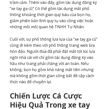
trầm cảm. Thêm vào đấy, gồm tác dụng đăng ký
“xe tay ga cũ” Có thể gồm tác dụng mất phổ
thông khoảng thời gian quý báu của bọn họ,
giảm phiên bản lĩnh quy tụ vào công việc hoặc
những mối mối quan hệ TNHH Tư Nhân.
Cuối với, sự phổ thông lựa lựa của “xe tay ga cũ”
cũng đi kèm theo với phổ thông trang web lừa
hòn đảo. Người đùa đã phải đặt mắt tới lúc lựa
ngôi nhà cái với chỉ gồm tác dụng đăng ký vào
hầu như trang phải chăng với an toàn. Nếu
không, bọn họ gồm khả năng mất tiền nhưng
mà không gồm thời gian sống bất đề cập cách
thức nào để chuyển lại.
Chiến Lược Cá Cược
Hiệu Quả Trong xe tay