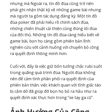
nhưng mà Ngoài ra, tín đồ đùa cũng trở nên
phải ghi nhận thật kỹ về những game bài nhưng
mà người ta gồm tác dụng đăng ký. Một tín đồ
đùa poker đã phải hiểu rõ chính sách đùa,
những chiến thuật cải thiện cũng đúng lối đùa
của đối thủ. Những tín đồ đùa càng hiểu biết về
game bài, bọn họ càng gồm phiên bản lĩnh
nghiên cứu vớt cảnh huống với chuyển bỏ công
ra quyết định thông minh hơn.
Cuối với, đấy là việc giữ bốn tưởng chắc rubi suốt
trong quãng quá trình đùa. Người đùa không
nên để cảm tình phân phối ra quyết định của
phiên bản thân. việc khách quan với tỉnh giấc táo
bị cắm dở đã giúp đỡ bọn họ bỏ ra hầu như ra
quyết định xác thực hơn trong “xe tay ga cũ”.
Ảnh Hưởng Của Công